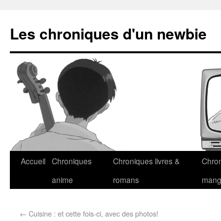
Les chroniques d'un newbie
Accueil
Chroniques
Chroniques livres &
Chro
anime
romans
man
←
Cuisine : et cette fois-ci, avec des photos!