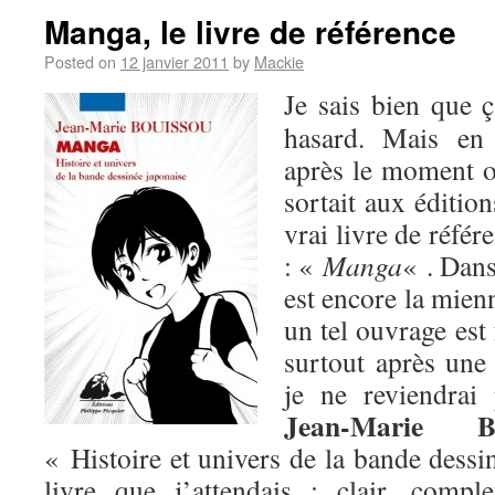
Manga, le livre de référence
Posted on
12 janvier 2011
by
Mackie
Je sais bien que 
hasard. Mais en 
après le moment 
sortait aux éditio
vrai livre de référ
: «
Manga
« . Dans
est encore la mien
un tel ouvrage est
surtout après un
je ne reviendra
Jean-Marie Bo
« Histoire et univers de la bande dessi
livre que j’attendais : clair, comple