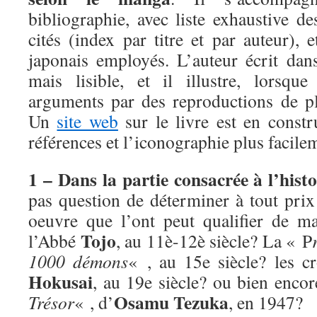
bibliographie, avec liste exhaustive d
cités (index par titre et par auteur), 
japonais employés. L’auteur écrit dans
mais lisible, et il illustre, lorsque
arguments par des reproductions de p
Un
site web
sur le livre est en constr
références et l’iconographie plus facile
1 – Dans la partie consacrée à l’his
pas question de déterminer à tout prix
oeuvre que l’ont peut qualifier de m
Tojo
l’Abbé
, au 11è-12è siècle? La « P
1000 démons
« , au 15e siècle? les 
Hokusai
, au 19e siècle? ou bien enco
Osamu Tezuka
Trésor
« , d’
, en 1947?