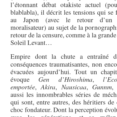
l’étonnant débat otakiste actuel (p
blablabla), il décrit les tensions qui s
au Japon (avec le retour d’un c
moralisateur) au sujet de la pornograph
retour de la censure, comme à la grand
Soleil Levant…
Empire dont la chute a entraîné d
conséquences traumatisantes, non enco
évacuées aujourd’hui. Tout un chapit
évoque
Gen d’Hiroshima
,
l’Eco
emportée
,
Akira
,
Nausicaa
,
Gunnm
, 
aussi les innombrables séries de méch
qui sont, entre autres, des héritiers de
choc fondateur. Dont la perception évol