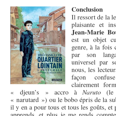
Conclusion
Il ressort de la 
plaisante et in
Jean-Marie Bo
est un objet c
genre, à la fois
par son langa
universel par 
nous, les lecteu
façon confus
clairement for
« djeun’s » accro à
Naruto
(le 
« narutard ») ou le bobo épris de la su
il y en a pour tous et tous les goûts, et
apprends, et plus je me rends compte