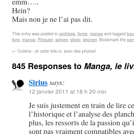
emm…..
Hein?
Mais non je ne l’ai pas dit.
This entry was posted in
archives
,
livres
,
manga
and tagged
bou
livre
,
manga
,
Picquier
,
seinen
,
shojo
,
shonen
. Bookmark the
per
←
Cuisine : et cette fois-ci, avec des photos!
845 Responses to
Manga, le li
Sirius
says:
12 janvier 2011 at 18 h 20 min
Je suis justement en train de lire c
l’historique et l’analyse des plan
plus, les ressorts de la passion qu
sont pas vraiment compatibles ave