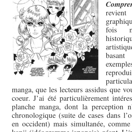
Compren
revient
graphiq
fois 
histori
artisti
basant
exemp
reprodu
partic
manga, que les lecteurs assidus que vo
coeur. J’ai été particulièrement intére
planche manga, dont la perception n
chronologique (suite de cases dans l
en occident) mais simultanée, comme 