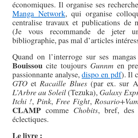
économiques. Il organise ses recherche
Manga Network
, qui organise colloq
centralise travaux et publications de 
(Je vous recommande de jeter u
bibliographie, pas mal d’articles intéres
Quand on l’interroge sur ses mangas
Bouissou
cite toujours
Gunnm
en prem
passionnante analyse,
dispo en pdf
). Il
GTO
et
Racaille Blues
(par ex. sur A
L’Arbre au Soleil
(Tezuka),
Galaxy Expr
Itchi !
,
Pink
,
Free Fight
,
Rosario+Vam
CLAMP
comme
Chobits
, bref, des
éclectiques.
Le livre :