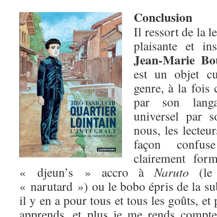
Conclusion
Il ressort de la 
plaisante et in
Jean-Marie Bo
est un objet c
genre, à la fois
par son langa
universel par 
nous, les lecteu
façon confus
clairement for
« djeun’s » accro à
Naruto
(le 
« narutard ») ou le bobo épris de la su
il y en a pour tous et tous les goûts, et
apprends, et plus je me rends compte