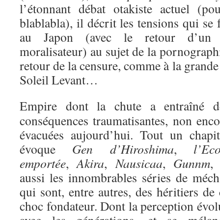
l’étonnant débat otakiste actuel (p
blablabla), il décrit les tensions qui s
au Japon (avec le retour d’un c
moralisateur) au sujet de la pornograph
retour de la censure, comme à la grand
Soleil Levant…
Empire dont la chute a entraîné d
conséquences traumatisantes, non enco
évacuées aujourd’hui. Tout un chapit
évoque
Gen d’Hiroshima
,
l’Eco
emportée
,
Akira
,
Nausicaa
,
Gunnm
, 
aussi les innombrables séries de méch
qui sont, entre autres, des héritiers de
choc fondateur. Dont la perception évol