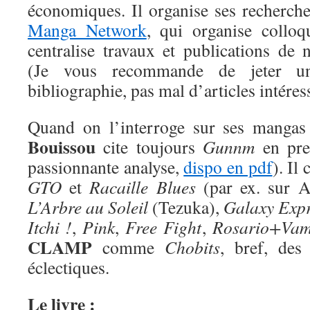
économiques. Il organise ses recherche
Manga Network
, qui organise colloq
centralise travaux et publications de 
(Je vous recommande de jeter u
bibliographie, pas mal d’articles intéres
Quand on l’interroge sur ses mangas
Bouissou
cite toujours
Gunnm
en prem
passionnante analyse,
dispo en pdf
). Il
GTO
et
Racaille Blues
(par ex. sur A
L’Arbre au Soleil
(Tezuka),
Galaxy Expr
Itchi !
,
Pink
,
Free Fight
,
Rosario+Vam
CLAMP
comme
Chobits
, bref, des
éclectiques.
Le livre :