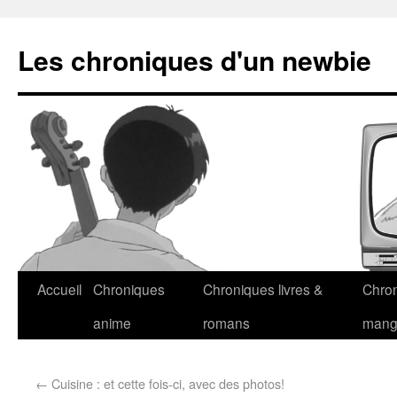
Les chroniques d'un newbie
Accueil
Chroniques
Chroniques livres &
Chro
anime
romans
man
←
Cuisine : et cette fois-ci, avec des photos!