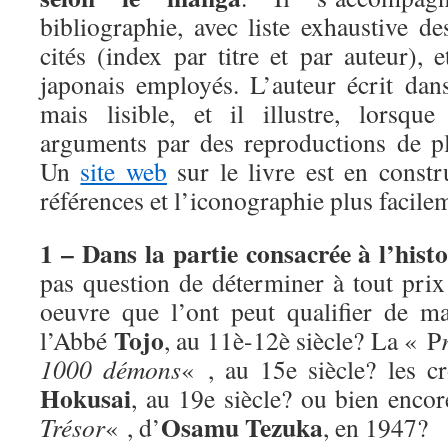
bibliographie, avec liste exhaustive d
cités (index par titre et par auteur), 
japonais employés. L’auteur écrit dans
mais lisible, et il illustre, lorsque
arguments par des reproductions de p
Un
site web
sur le livre est en constr
références et l’iconographie plus facile
1 – Dans la partie consacrée à l’his
pas question de déterminer à tout prix
oeuvre que l’ont peut qualifier de m
Tojo
l’Abbé
, au 11è-12è siècle? La « P
1000 démons
« , au 15e siècle? les 
Hokusai
, au 19e siècle? ou bien enco
Osamu Tezuka
Trésor
« , d’
, en 1947?