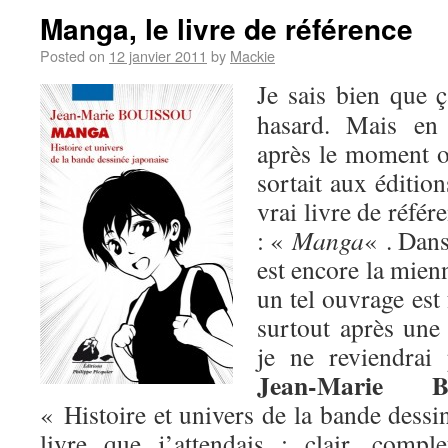
Manga, le livre de référence
Posted on
12 janvier 2011
by
Mackie
Je sais bien que 
hasard. Mais en 
après le moment 
sortait aux éditio
vrai livre de référ
: «
Manga
« . Dans
est encore la mien
un tel ouvrage est
surtout après un
je ne reviendra
Jean-Marie Bo
« Histoire et univers de la bande dessi
livre que j’attendais : clair, comple