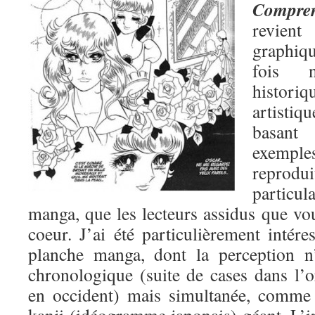
Compren
revient
graphiq
fois 
histori
artisti
basant
exemp
reprodu
partic
manga, que les lecteurs assidus que vo
coeur. J’ai été particulièrement intére
planche manga, dont la perception n
chronologique (suite de cases dans l
en occident) mais simultanée, comme 