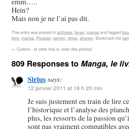
emm…..
Hein?
Mais non je ne l’ai pas dit.
This entry was posted in
archives
,
livres
,
manga
and tagged
bou
livre
,
manga
,
Picquier
,
seinen
,
shojo
,
shonen
. Bookmark the
per
←
Cuisine : et cette fois-ci, avec des photos!
809 Responses to
Manga, le li
Sirius
says:
12 janvier 2011 at 18 h 20 min
Je suis justement en train de lire c
l’historique et l’analyse des plan
plus, les ressorts de la passion qu
sont pas vraiment compatibles ave