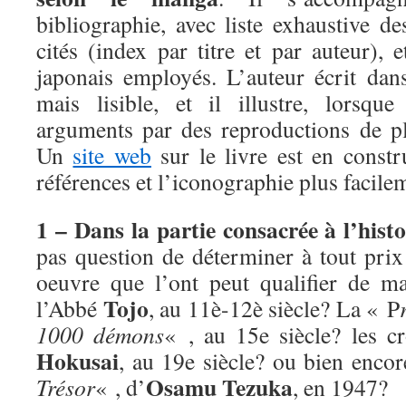
bibliographie, avec liste exhaustive d
cités (index par titre et par auteur), 
japonais employés. L’auteur écrit dans
mais lisible, et il illustre, lorsque
arguments par des reproductions de p
Un
site web
sur le livre est en constr
références et l’iconographie plus facile
1 – Dans la partie consacrée à l’his
pas question de déterminer à tout prix
oeuvre que l’ont peut qualifier de m
Tojo
l’Abbé
, au 11è-12è siècle? La « P
1000 démons
« , au 15e siècle? les 
Hokusai
, au 19e siècle? ou bien enco
Osamu Tezuka
Trésor
« , d’
, en 1947?