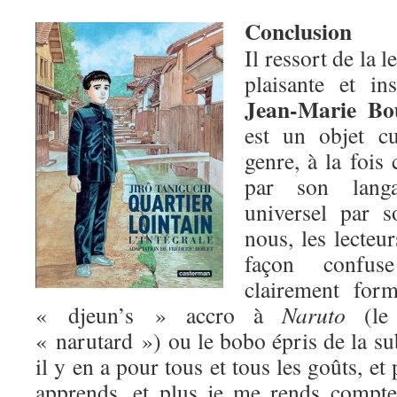
Conclusion
Il ressort de la 
plaisante et in
Jean-Marie Bo
est un objet c
genre, à la fois
par son langa
universel par 
nous, les lecteu
façon confus
clairement for
« djeun’s » accro à
Naruto
(le 
« narutard ») ou le bobo épris de la su
il y en a pour tous et tous les goûts, et
apprends, et plus je me rends compte