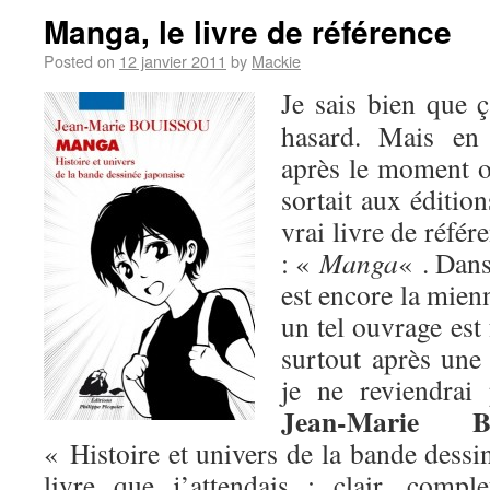
Manga, le livre de référence
Posted on
12 janvier 2011
by
Mackie
Je sais bien que 
hasard. Mais en 
après le moment 
sortait aux éditio
vrai livre de référ
: «
Manga
« . Dans
est encore la mien
un tel ouvrage est
surtout après un
je ne reviendra
Jean-Marie Bo
« Histoire et univers de la bande dessi
livre que j’attendais : clair, comple