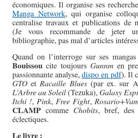
économiques. Il organise ses recherche
Manga Network
, qui organise colloq
centralise travaux et publications de 
(Je vous recommande de jeter u
bibliographie, pas mal d’articles intéres
Quand on l’interroge sur ses mangas
Bouissou
cite toujours
Gunnm
en prem
passionnante analyse,
dispo en pdf
). Il
GTO
et
Racaille Blues
(par ex. sur A
L’Arbre au Soleil
(Tezuka),
Galaxy Expr
Itchi !
,
Pink
,
Free Fight
,
Rosario+Vam
CLAMP
comme
Chobits
, bref, des
éclectiques.
Le livre :