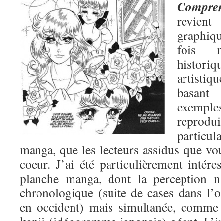
Compren
revient
graphiq
fois 
histori
artisti
basant
exemp
reprodu
partic
manga, que les lecteurs assidus que vo
coeur. J’ai été particulièrement intére
planche manga, dont la perception n
chronologique (suite de cases dans l
en occident) mais simultanée, comme 