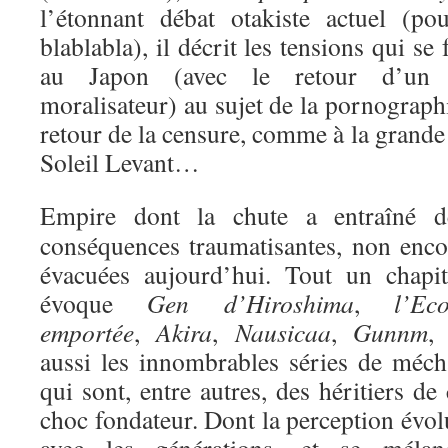
l’étonnant débat otakiste actuel (p
blablabla), il décrit les tensions qui s
au Japon (avec le retour d’un c
moralisateur) au sujet de la pornograph
retour de la censure, comme à la grand
Soleil Levant…
Empire dont la chute a entraîné d
conséquences traumatisantes, non enco
évacuées aujourd’hui. Tout un chapit
évoque
Gen d’Hiroshima
,
l’Eco
emportée
,
Akira
,
Nausicaa
,
Gunnm
, 
aussi les innombrables séries de méch
qui sont, entre autres, des héritiers de
choc fondateur. Dont la perception évol