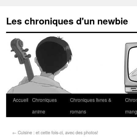
Les chroniques d'un newbie
Accueil
Chroniques
Chroniques livres &
Chro
anime
romans
man
←
Cuisine : et cette fois-ci, avec des photos!