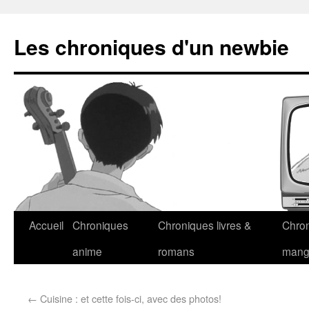
Les chroniques d'un newbie
Accueil
Chroniques
Chroniques livres &
Chro
anime
romans
man
←
Cuisine : et cette fois-ci, avec des photos!