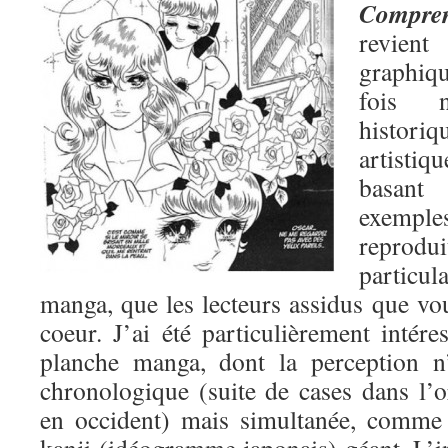
Compren
revient
graphiq
fois 
histori
artisti
basant
exemp
reprodu
partic
manga, que les lecteurs assidus que vo
coeur. J’ai été particulièrement intére
planche manga, dont la perception n
chronologique (suite de cases dans l
en occident) mais simultanée, comme 