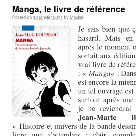
Manga, le livre de référence
Posted on
12 janvier 2011
by
Mackie
Je sais bien que 
hasard. Mais en 
après le moment 
sortait aux éditio
vrai livre de référ
: «
Manga
« . Dans
est encore la mien
un tel ouvrage est
surtout après un
je ne reviendra
Jean-Marie Bo
« Histoire et univers de la bande dessi
livre que j’attendais : clair, comple