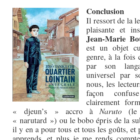
Conclusion
Il ressort de la 
plaisante et in
Jean-Marie Bo
est un objet c
genre, à la fois
par son langa
universel par 
nous, les lecteu
façon confus
clairement for
« djeun’s » accro à
Naruto
(le 
« narutard ») ou le bobo épris de la su
il y en a pour tous et tous les goûts, et
apprends, et plus je me rends compte