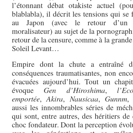
l’étonnant débat otakiste actuel (p
blablabla), il décrit les tensions qui s
au Japon (avec le retour d’un c
moralisateur) au sujet de la pornograph
retour de la censure, comme à la grand
Soleil Levant…
Empire dont la chute a entraîné d
conséquences traumatisantes, non enco
évacuées aujourd’hui. Tout un chapit
évoque
Gen d’Hiroshima
,
l’Eco
emportée
,
Akira
,
Nausicaa
,
Gunnm
, 
aussi les innombrables séries de méch
qui sont, entre autres, des héritiers de
choc fondateur. Dont la perception évol