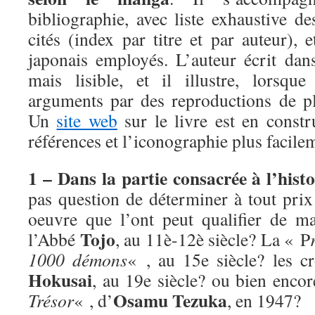
bibliographie, avec liste exhaustive d
cités (index par titre et par auteur), 
japonais employés. L’auteur écrit dans
mais lisible, et il illustre, lorsque
arguments par des reproductions de p
Un
site web
sur le livre est en constr
références et l’iconographie plus facile
1 – Dans la partie consacrée à l’his
pas question de déterminer à tout prix
oeuvre que l’ont peut qualifier de m
Tojo
l’Abbé
, au 11è-12è siècle? La « P
1000 démons
« , au 15e siècle? les 
Hokusai
, au 19e siècle? ou bien enco
Osamu Tezuka
Trésor
« , d’
, en 1947?