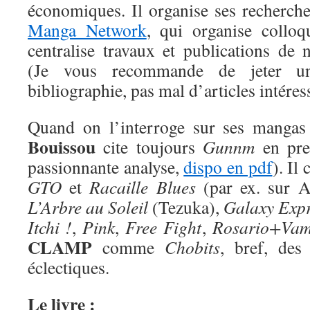
économiques. Il organise ses recherche
Manga Network
, qui organise colloq
centralise travaux et publications de 
(Je vous recommande de jeter u
bibliographie, pas mal d’articles intéres
Quand on l’interroge sur ses mangas
Bouissou
cite toujours
Gunnm
en prem
passionnante analyse,
dispo en pdf
). Il
GTO
et
Racaille Blues
(par ex. sur A
L’Arbre au Soleil
(Tezuka),
Galaxy Expr
Itchi !
,
Pink
,
Free Fight
,
Rosario+Vam
CLAMP
comme
Chobits
, bref, des
éclectiques.
Le livre :