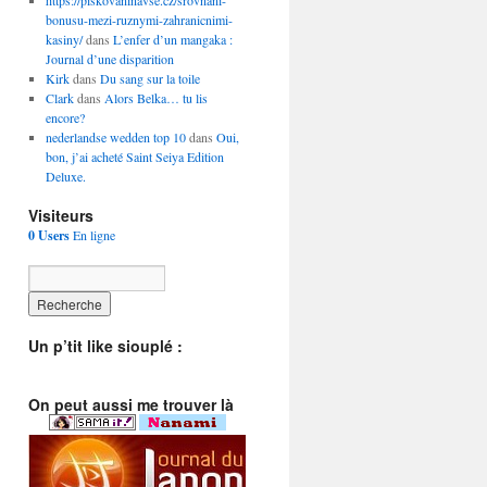
https://piskovaninavse.cz/srovnani-
bonusu-mezi-ruznymi-zahranicnimi-
kasiny/
dans
L’enfer d’un mangaka :
Journal d’une disparition
Kirk
dans
Du sang sur la toile
Clark
dans
Alors Belka… tu lis
encore?
nederlandse wedden top 10
dans
Oui,
bon, j’ai acheté Saint Seiya Edition
Deluxe.
Visiteurs
0 Users
En ligne
Un p’tit like siouplé :
On peut aussi me trouver là