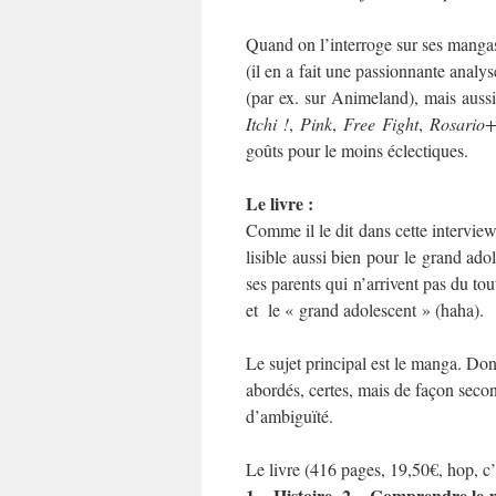
Quand on l’interroge sur ses manga
(il en a fait une passionnante analy
(par ex. sur Animeland), mais auss
Itchi !
,
Pink
,
Free Fight
,
Rosario
goûts pour le moins éclectiques.
Le livre :
Comme il le dit dans cette intervie
lisible aussi bien pour le grand ado
ses parents qui n’arrivent pas du tout
et le « grand adolescent » (haha).
Le sujet principal est le manga. Don
abordés, certes, mais de façon seconda
d’ambiguïté.
Le livre (416 pages, 19,50€, hop, c’e
1 – Histoire
2 – Comprendre le
,