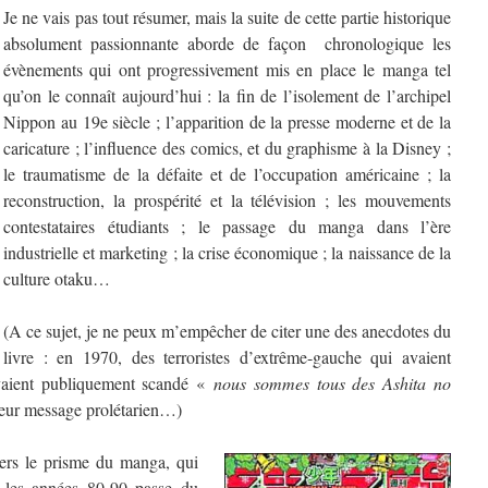
Je ne vais pas tout résumer, mais la suite de cette partie historique
absolument passionnante aborde de façon chronologique les
évènements qui ont progressivement mis en place le manga tel
qu’on le connaît aujourd’hui : la fin de l’isolement de l’archipel
Nippon au 19e siècle ; l’apparition de la presse moderne et de la
caricature ; l’influence des comics, et du graphisme à la Disney ;
le traumatisme de la défaite et de l’occupation américaine ; la
reconstruction, la prospérité et la télévision ; les mouvements
contestataires étudiants ; le passage du manga dans l’ère
industrielle et marketing ; la crise économique ; la naissance de la
culture otaku…
(A ce sujet, je ne peux m’empêcher de citer une des anecdotes du
livre : en 1970, des terroristes d’extrême-gauche qui avaient
vaient publiquement scandé «
nous sommes tous des Ashita no
leur message prolétarien…)
vers le prisme du manga, qui
t les années 80-90 passe du