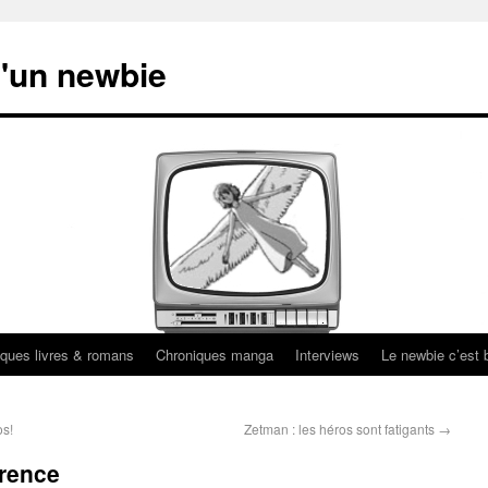
'un newbie
ques livres & romans
Chroniques manga
Interviews
Le newbie c’est b
os!
Zetman : les héros sont fatigants
→
érence