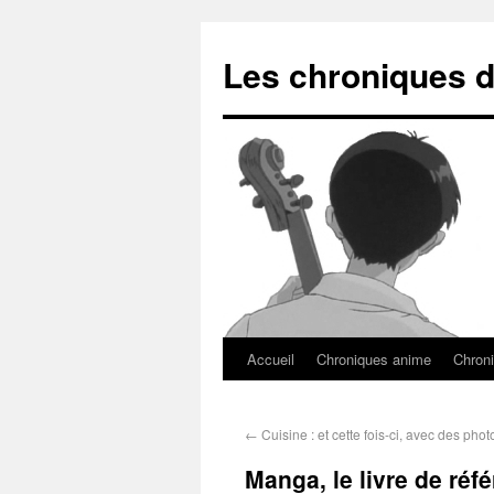
Les chroniques d
Accueil
Chroniques anime
Chroni
←
Cuisine : et cette fois-ci, avec des phot
Manga, le livre de réf