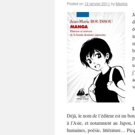
Posted on
12 janvier 2011
by
Mackie
J
d
é
i
m
b
p
u
j
a
v
L
Déjà, le nom de l’éditeur est un bo
à l’Asie, et notamment au Japon, l
humaines, poésie, littérature… Pic