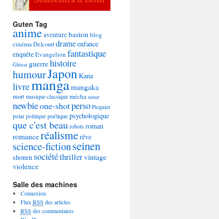
Guten Tag
anime
baston
aventure
blog
drame
enfance
cinéma
Delcourt
fantastique
enquête
Evangelion
histoire
guerre
Glénat
Japon
humour
Kana
manga
livre
mangaka
mécha
mort
musique classique
nanar
newbie
perso
one-shot
Picquier
psychologique
poétique
polar
politique
que c'est beau
roman
robots
réalisme
romance
rêve
seinen
science-fiction
société
thriller
vintage
shonen
violence
Salle des machines
Connexion
Flux
RSS
des articles
RSS
des commentaires