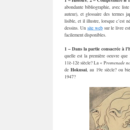
abondante bibliographie, avec liste
auteur), et glossaire des termes j
lisible, et il illustre, lorsque c’e
dessins. Un
site web
sur le livre es
facilement disponibles.
1 – Dans la partie consacrée à l
quelle est la première oeuvre que
11è-12è siècle? La « P
romenade no
Hokusai
de
, au 19e siècle? ou b
1947?