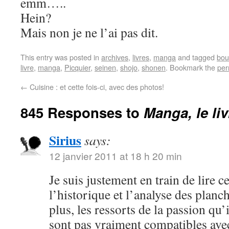
emm…..
Hein?
Mais non je ne l’ai pas dit.
This entry was posted in
archives
,
livres
,
manga
and tagged
bou
livre
,
manga
,
Picquier
,
seinen
,
shojo
,
shonen
. Bookmark the
per
←
Cuisine : et cette fois-ci, avec des photos!
845 Responses to
Manga, le li
Sirius
says:
12 janvier 2011 at 18 h 20 min
Je suis justement en train de lire c
l’historique et l’analyse des plan
plus, les ressorts de la passion qu
sont pas vraiment compatibles ave