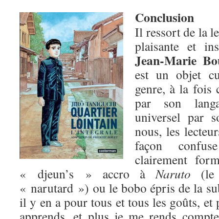
Conclusion
Il ressort de la 
plaisante et in
Jean-Marie Bo
est un objet c
genre, à la fois
par son langa
universel par 
nous, les lecteu
façon confus
clairement for
« djeun’s » accro à
Naruto
(le 
« narutard ») ou le bobo épris de la su
il y en a pour tous et tous les goûts, et
apprends, et plus je me rends compte