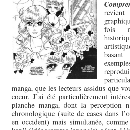
Compren
revient
graphiq
fois 
histori
artisti
basant
exemp
reprodu
partic
manga, que les lecteurs assidus que vo
coeur. J’ai été particulièrement intére
planche manga, dont la perception n
chronologique (suite de cases dans l
en occident) mais simultanée, comme 