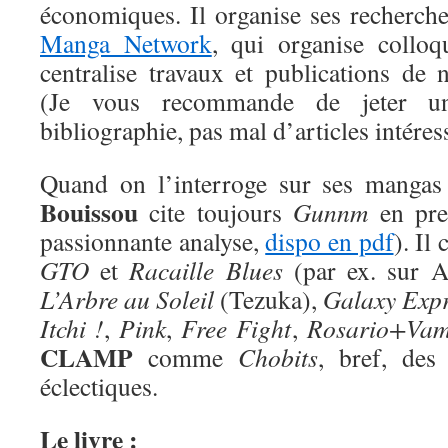
économiques. Il organise ses recherche
Manga Network
, qui organise colloq
centralise travaux et publications de 
(Je vous recommande de jeter u
bibliographie, pas mal d’articles intéres
Quand on l’interroge sur ses mangas
Bouissou
cite toujours
Gunnm
en prem
passionnante analyse,
dispo en pdf
). Il
GTO
et
Racaille Blues
(par ex. sur A
L’Arbre au Soleil
(Tezuka),
Galaxy Expr
Itchi !
,
Pink
,
Free Fight
,
Rosario+Vam
CLAMP
comme
Chobits
, bref, des
éclectiques.
Le livre :