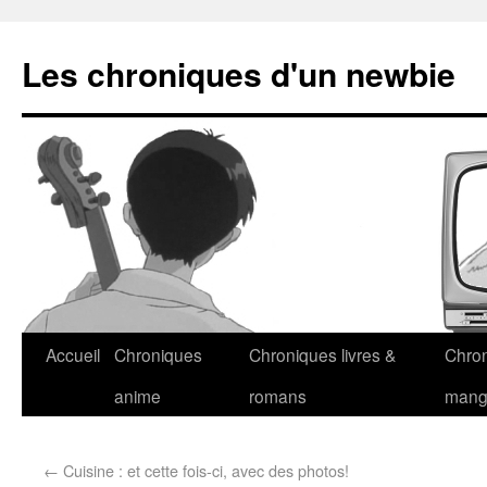
Les chroniques d'un newbie
Accueil
Chroniques
Chroniques livres &
Chro
anime
romans
man
←
Cuisine : et cette fois-ci, avec des photos!