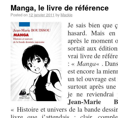
Manga, le livre de référence
Posted on
12 janvier 2011
by
Mackie
Je sais bien que 
hasard. Mais en 
après le moment 
sortait aux éditio
vrai livre de référ
: «
Manga
« . Dans
est encore la mien
un tel ouvrage est
surtout après un
je ne reviendra
Jean-Marie Bo
« Histoire et univers de la bande dessi
livre que j’attendais : clair, comple