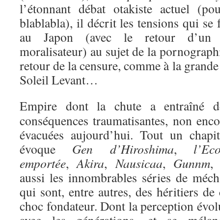
l’étonnant débat otakiste actuel (p
blablabla), il décrit les tensions qui s
au Japon (avec le retour d’un c
moralisateur) au sujet de la pornograph
retour de la censure, comme à la grand
Soleil Levant…
Empire dont la chute a entraîné d
conséquences traumatisantes, non enco
évacuées aujourd’hui. Tout un chapit
évoque
Gen d’Hiroshima
,
l’Eco
emportée
,
Akira
,
Nausicaa
,
Gunnm
, 
aussi les innombrables séries de méch
qui sont, entre autres, des héritiers de
choc fondateur. Dont la perception évol