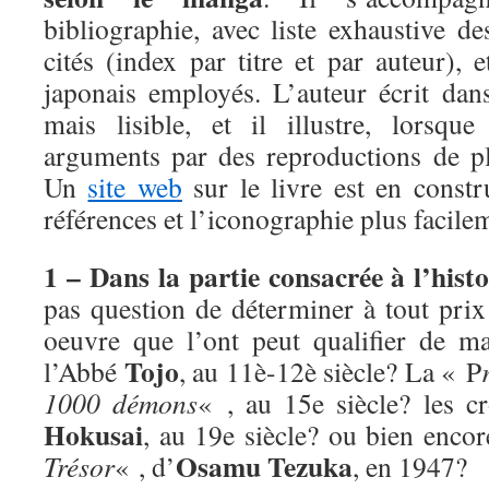
bibliographie, avec liste exhaustive d
cités (index par titre et par auteur), 
japonais employés. L’auteur écrit dans
mais lisible, et il illustre, lorsque
arguments par des reproductions de p
Un
site web
sur le livre est en constr
références et l’iconographie plus facile
1 – Dans la partie consacrée à l’his
pas question de déterminer à tout prix
oeuvre que l’ont peut qualifier de m
Tojo
l’Abbé
, au 11è-12è siècle? La « P
1000 démons
« , au 15e siècle? les 
Hokusai
, au 19e siècle? ou bien enco
Osamu Tezuka
Trésor
« , d’
, en 1947?