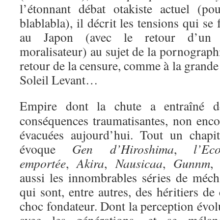
l’étonnant débat otakiste actuel (p
blablabla), il décrit les tensions qui s
au Japon (avec le retour d’un c
moralisateur) au sujet de la pornograph
retour de la censure, comme à la grand
Soleil Levant…
Empire dont la chute a entraîné d
conséquences traumatisantes, non enco
évacuées aujourd’hui. Tout un chapit
évoque
Gen d’Hiroshima
,
l’Eco
emportée
,
Akira
,
Nausicaa
,
Gunnm
, 
aussi les innombrables séries de méch
qui sont, entre autres, des héritiers de
choc fondateur. Dont la perception évol