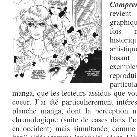
Compren
revient
graphiq
fois 
histori
artisti
basant
exemp
reprodu
partic
manga, que les lecteurs assidus que vo
coeur. J’ai été particulièrement intére
planche manga, dont la perception n
chronologique (suite de cases dans l
en occident) mais simultanée, comme 