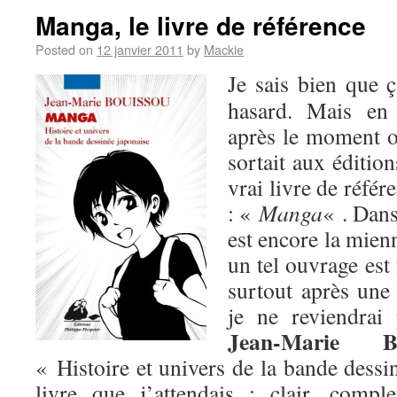
Manga, le livre de référence
Posted on
12 janvier 2011
by
Mackie
Je sais bien que 
hasard. Mais en 
après le moment 
sortait aux éditio
vrai livre de référ
: «
Manga
« . Dans
est encore la mien
un tel ouvrage est
surtout après un
je ne reviendra
Jean-Marie Bo
« Histoire et univers de la bande dessi
livre que j’attendais : clair, comple