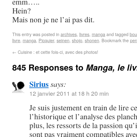
emm…..
Hein?
Mais non je ne l’ai pas dit.
This entry was posted in
archives
,
livres
,
manga
and tagged
bou
livre
,
manga
,
Picquier
,
seinen
,
shojo
,
shonen
. Bookmark the
per
←
Cuisine : et cette fois-ci, avec des photos!
845 Responses to
Manga, le li
Sirius
says:
12 janvier 2011 at 18 h 20 min
Je suis justement en train de lire c
l’historique et l’analyse des plan
plus, les ressorts de la passion qu
sont pas vraiment compatibles ave