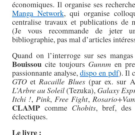
économiques. Il organise ses recherche
Manga Network
, qui organise colloq
centralise travaux et publications de 
(Je vous recommande de jeter u
bibliographie, pas mal d’articles intéres
Quand on l’interroge sur ses mangas
Bouissou
cite toujours
Gunnm
en prem
passionnante analyse,
dispo en pdf
). Il
GTO
et
Racaille Blues
(par ex. sur A
L’Arbre au Soleil
(Tezuka),
Galaxy Expr
Itchi !
,
Pink
,
Free Fight
,
Rosario+Vam
CLAMP
comme
Chobits
, bref, des
éclectiques.
Le livre :