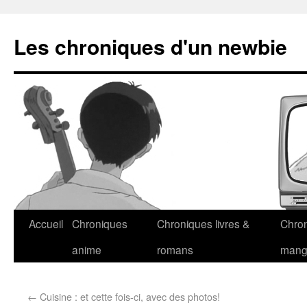
Les chroniques d'un newbie
Accueil
Chroniques
Chroniques livres &
Chro
anime
romans
man
←
Cuisine : et cette fois-ci, avec des photos!