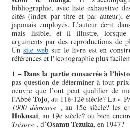
bibliographie, avec liste exhaustive d
cités (index par titre et par auteur), 
japonais employés. L’auteur écrit dans
mais lisible, et il illustre, lorsque
arguments par des reproductions de p
Un
site web
sur le livre est en constr
références et l’iconographie plus facile
1 – Dans la partie consacrée à l’his
pas question de déterminer à tout prix
oeuvre que l’ont peut qualifier de m
Tojo
l’Abbé
, au 11è-12è siècle? La « P
1000 démons
« , au 15e siècle? les 
Hokusai
, au 19e siècle? ou bien enco
Osamu Tezuka
Trésor
« , d’
, en 1947?