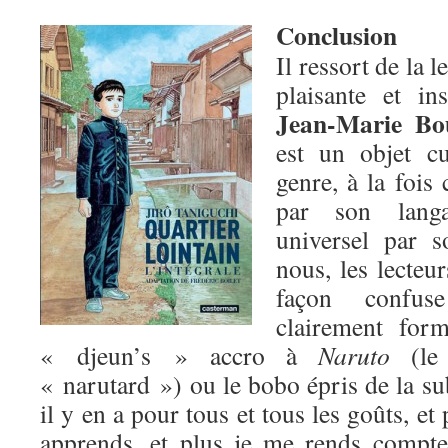
Conclusion
Il ressort de la 
plaisante et in
Jean-Marie Bo
est un objet c
genre, à la fois
par son langa
universel par 
nous, les lecteu
façon confus
clairement for
« djeun’s » accro à
Naruto
(le 
« narutard ») ou le bobo épris de la su
il y en a pour tous et tous les goûts, et
apprends, et plus je me rends compte