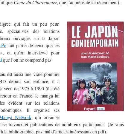
gnifique
Conte du Charbonnier
, que j’ai présenté ici récemment).
igree qui fait un peu peur.
re, spécialistes des relations
mbreux ouvrages sur la Japon
s-Po
fait partie de ceux que les
s », et qu’on interviewe pour
l
que l’on ne comprend pas.
sou
est aussi une vraie pointure
BD depuis son enfance, il a
a vécu de 1975 à 1990 (il a été
 retour en France, le manga lui
es évident sur les relations
 économiques. Il organise ses
Manga Network
, qui organise
alise travaux et publications de nombreux participants. (Je vous
 la bibliographie, pas mal d’articles intéressants en pdf).