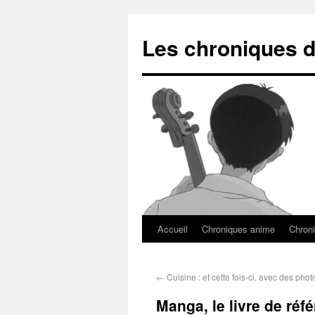
Les chroniques d
Accueil
Chroniques anime
Chroni
←
Cuisine : et cette fois-ci, avec des phot
Manga, le livre de réf