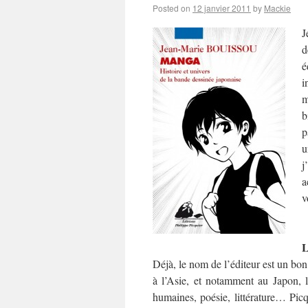
Posted on
12 janvier 2011
by
Mackie
J
d
é
i
m
b
p
u
j
a
v
L
Déjà, le nom de l’éditeur est un bo
à l’Asie, et notamment au Japon, l
humaines, poésie, littérature… Pic