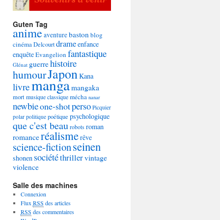
Guten Tag
anime
baston
aventure
blog
drame
enfance
cinéma
Delcourt
fantastique
enquête
Evangelion
histoire
guerre
Glénat
Japon
humour
Kana
manga
livre
mangaka
mécha
mort
musique classique
nanar
newbie
perso
one-shot
Picquier
psychologique
poétique
polar
politique
que c'est beau
roman
robots
réalisme
romance
rêve
seinen
science-fiction
société
thriller
vintage
shonen
violence
Salle des machines
Connexion
Flux
RSS
des articles
RSS
des commentaires