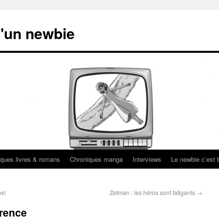
'un newbie
ques livres & romans
Chroniques manga
Interviews
Le newbie c’est b
os!
Zetman : les héros sont fatigants
→
érence