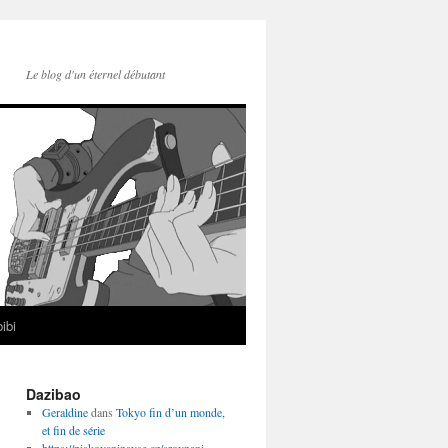
Le blog d'un éternel débutant
ibi
Dazibao
Geraldine
dans
Tokyo fin d’un monde,
et fin de série