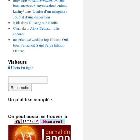
https://piskovaninavse.cz/srovnani-
bonusu-mezi-ruznymi-zahranicnimi-
kasiny/
dans
L’enfer d’un mangaka :
Journal d’une disparition
Kirk
dans
Du sang sur la toile
Clark
dans
Alors Belka… tu lis
encore?
nederlandse wedden top 10
dans
Oui,
bon, j’ai acheté Saint Seiya Edition
Deluxe.
Visiteurs
0 Users
En ligne
Un p’tit like siouplé :
On peut aussi me trouver là