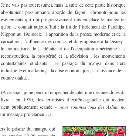
Je ne vais pas tout résumer, mais la suite de cette partie historique
absolument passionnante aborde de façon chronologique les
évènements qui ont progressivement mis en place le manga tel
qu’on le connaît aujourd’hui : la fin de l’isolement de l’archipel
Nippon au 19e siècle ; l’apparition de la presse moderne et de la
caricature ; l’influence des comics, et du graphisme à la Disney ;
le traumatisme de la défaite et de l’occupation américaine ; la
reconstruction, la prospérité et la télévision ; les mouvements
contestataires étudiants ; le passage du manga dans l’ère
industrielle et marketing ; la crise économique ; la naissance de la
culture otaku…
(A ce sujet, je ne peux m’empêcher de citer une des anecdotes du
livre : en 1970, des terroristes d’extrême-gauche qui avaient
vaient publiquement scandé «
nous sommes tous des Ashita no
leur message prolétarien…)
vers le prisme du manga, qui
t les années 80-90 passe du