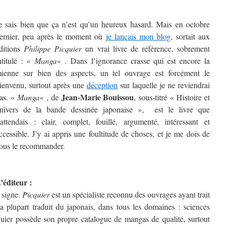
e sais bien que ça n’est qu’un heureux hasard. Mais en octobre
ernier, peu après le moment où
je lançais mon blog
, sortait aux
ditions
Philippe Picquier
un vrai livre de référence, sobrement
ntitulé : «
Manga
« . Dans l’ignorance crasse qui est encore la
ienne sur bien des aspects, un tel ouvrage est forcément le
ienvenu, surtout après une
déception
sur laquelle je ne reviendrai
Jean-Marie Bouissou
as. «
Manga
« , de
, sous-titré « Histoire et
nivers de la bande dessinée japonaise », est le livre que
’attendais : clair, complet, fouillé, argumenté, intéressant et
ccessible. J’y ai appris une foultitude de choses, et je me dois de
ous le recommander.
’éditeur :
n signe.
Picquier
est un spécialiste reconnu des ouvrages ayant trait
a plupart traduit du japonais, dans tous les domaines : sciences
quier possède son propre catalogue de mangas de qualité, surtout