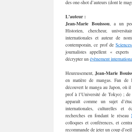
des one-shot d’auteurs (dont le ma
L’auteur :
Jean-Marie Bouissou
, a un ped
Historien, chercheur, universitai
internationales et auteur de no
contemporain, ce prof de
Science
journalistes appellent « expert
décrypter un
évènement internationa
Jean-Marie Bouis
Heureusement,
en matière de mangas. Fan de 
découvert le manga au Japon, où il 
prof à l’Université de Tokyo) ; de
apparaît comme un sujet d’étud
internationales, culturelles et
recherches en fondant le réseau
colloques et conférences, et centr
recommande de jeter un coup d’oeil à