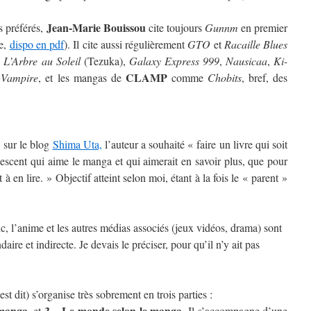
Jean-Marie Bouissou
s préférés,
cite toujours
Gunnm
en premier
se,
dispo en pdf
). Il cite aussi régulièrement
GTO
et
Racaille Blues
i
L’Arbre au Soleil
(Tezuka),
Galaxy Express 999
,
Nausicaa
,
Ki-
CLAMP
+Vampire
, et les mangas de
comme
Chobits
, bref, des
w sur le blog
Shima Uta,
l’auteur a souhaité « faire un livre qui soit
lescent qui aime le manga et qui aimerait en savoir plus, que pour
 à en lire. » Objectif atteint selon moi, étant à la fois le « parent »
c, l’anime et les autres médias associés (jeux vidéos, drama) sont
ire et indirecte. Je devais le préciser, pour qu’il n’y ait pas
st dit) s’organise très sobrement en trois parties :
 manga
3 – Le monde selon le manga
, et
. Il s’accompagne d’une