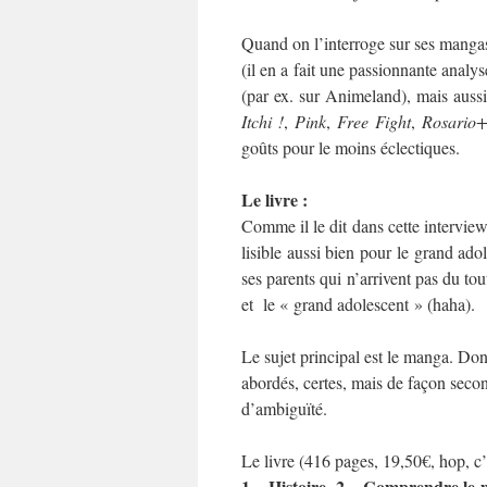
Quand on l’interroge sur ses manga
(il en a fait une passionnante analy
(par ex. sur Animeland), mais auss
Itchi !
,
Pink
,
Free Fight
,
Rosario
goûts pour le moins éclectiques.
Le livre :
Comme il le dit dans cette intervie
lisible aussi bien pour le grand ado
ses parents qui n’arrivent pas du tout
et le « grand adolescent » (haha).
Le sujet principal est le manga. Don
abordés, certes, mais de façon seconda
d’ambiguïté.
Le livre (416 pages, 19,50€, hop, c’e
1 – Histoire
2 – Comprendre le
,