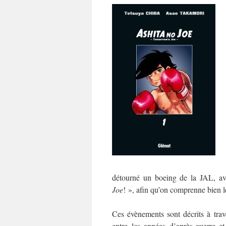
détourné un boeing de la JAL, a
Joe
! », afin qu’on comprenne bien 
Ces évènements sont décrits à tra
entre les années d’après-guerre e