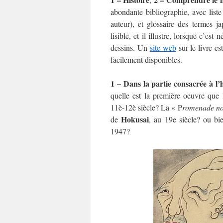
abondante bibliographie, avec liste
auteur), et glossaire des termes j
lisible, et il illustre, lorsque c’e
dessins. Un
site web
sur le livre es
facilement disponibles.
1 – Dans la partie consacrée à l
quelle est la première oeuvre que
11è-12è siècle? La « P
romenade no
Hokusai
de
, au 19e siècle? ou b
1947?