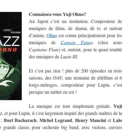
Connaissez-vous Yuji Ohno?
Au Japon c’est un institution. Compositeur de
musiques de films, de drama, de tv, et surtout
d’anime,
Ohno
est connu principalement pour les
musiques de
Captain Futur
e
(chez nous
Capitaine Flam
) et, surtout, pour la quasi totalité
des musiques de
Lupin III
.
Et c’est pas rien ! plus de 200 épisodes en trois
saisons, des OAV, une trentaine de téléfilms et 6
longs-métrages, compositeur pour Lupin, c’est
presque un métier en soi !
Yuji
La musique est tout simplement géniale.
zz, et pour Lupin, il s’est largement inspiré des grands maîtres de la
Burt Bacharach
Michel Legrand
Henry Mancini
Lalo
 :
,
,
et
grande classe, pour orchestre big band, avec violons, cuivres