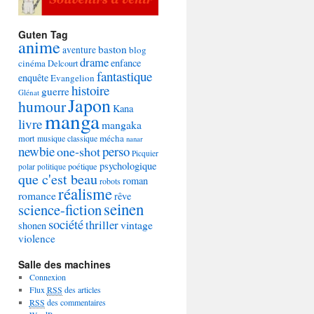
Guten Tag
anime
baston
aventure
blog
drame
enfance
cinéma
Delcourt
fantastique
enquête
Evangelion
histoire
guerre
Glénat
Japon
humour
Kana
manga
livre
mangaka
mécha
mort
musique classique
nanar
newbie
perso
one-shot
Picquier
psychologique
poétique
polar
politique
que c'est beau
roman
robots
réalisme
romance
rêve
seinen
science-fiction
société
thriller
vintage
shonen
violence
Salle des machines
Connexion
Flux
RSS
des articles
RSS
des commentaires