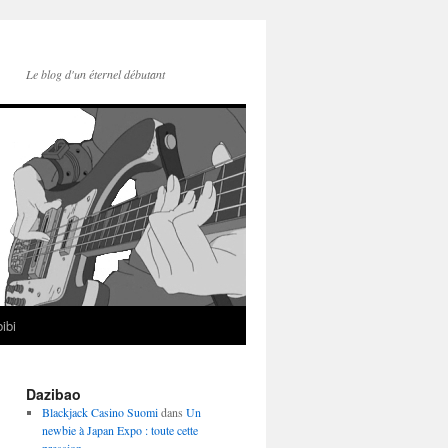
Le blog d'un éternel débutant
ibi
Dazibao
Blackjack Casino Suomi
dans
Un
newbie à Japan Expo : toute cette