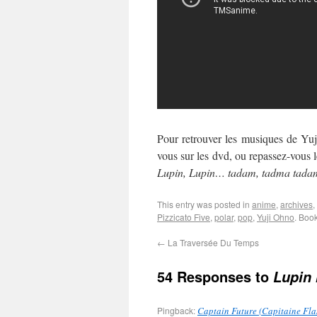
Pour retrouver les musiques de Yuj
vous sur les dvd, ou repassez-vous l
Lupin, Lupin… tadam, tadma tad
This entry was posted in
anime
,
archives
,
Pizzicato Five
,
polar
,
pop
,
Yuji Ohno
. Boo
←
La Traversée Du Temps
54 Responses to
Lupin 
Pingback:
Captain Future (Capitaine Flam