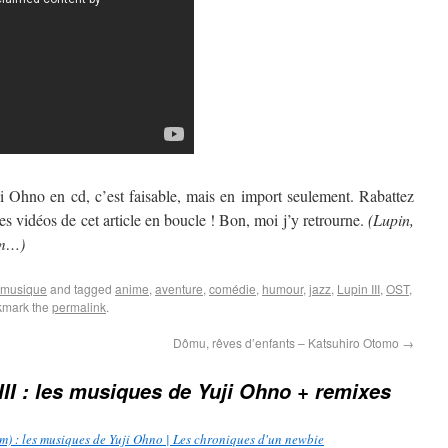
i Ohno en cd, c’est faisable, mais en import seulement. Rabattez
es vidéos de cet article en boucle ! Bon, moi j’y retrourne.
(Lupin,
am…)
musique
and tagged
anime
,
aventure
,
comédie
,
humour
,
jazz
,
Lupin III
,
OST
,
kmark the
permalink
.
Dômu, rêves d’enfants – Katsuhiro Otomo
→
III : les musiques de Yuji Ohno + remixes
) : les musiques de Yuji Ohno | Les chroniques d'un newbie