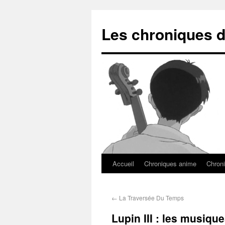
Les chroniques d
Accueil
Chroniques anime
Chroni
←
La Traversée Du Temps
Lupin III : les musiqu