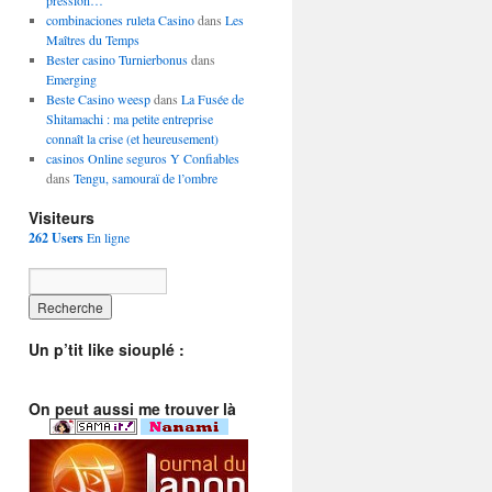
pression…
combinaciones ruleta Casino
dans
Les
Maîtres du Temps
Bester casino Turnierbonus
dans
Emerging
Beste Casino weesp
dans
La Fusée de
Shitamachi : ma petite entreprise
connaît la crise (et heureusement)
casinos Online seguros Y Confiables
dans
Tengu, samouraï de l’ombre
Visiteurs
262 Users
En ligne
Un p’tit like siouplé :
On peut aussi me trouver là