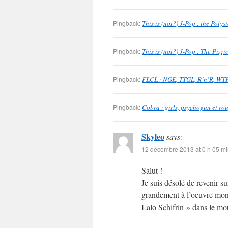
Pingback:
This is (not?) J-Pop : the Poly
Pingback:
This is (not?) J-Pop : The Pizz
Pingback:
FLCL : NGE, TTGL, R’n’R, WTF
Pingback:
Cobra : girls, psychogun et ro
Skyleo
says:
12 décembre 2013 at 0 h 05 m
Salut !
Je suis désolé de revenir su
grandement à l’oeuvre mon
Lalo Schifrin » dans le mot