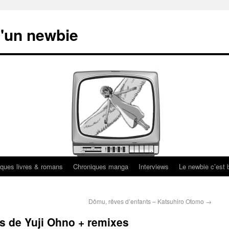
'un newbie
ques livres & romans
Chroniques manga
Interviews
Le newbie c’est b
Dômu, rêves d’enfants – Katsuhiro Otomo
→
es de Yuji Ohno + remixes