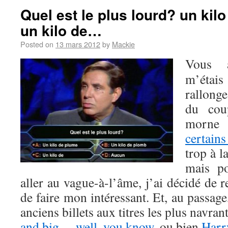
Quel est le plus lourd? un kil
un kilo de…
Posted on
13 mars 2012
by
Mackie
Vous 
m’étais
rallonge
du cou
morne 
certains
trop à l
mais po
aller au vague-à-l’âme, j’ai décidé de r
de faire mon intéressant. Et, au passage
anciens billets aux titres les plus navr
and big… well, you know
, ou bien
Harry