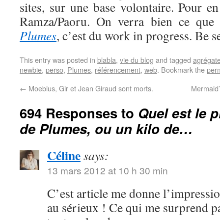
sites, sur une base volontaire. Pour en
Ramza/Paoru. On verra bien ce que ç
Plumes
, c’est du work in progress. Be s
This entry was posted in
blabla
,
vie du blog
and tagged
agrégat
newbie
,
perso
,
Plumes
,
référencement
,
web
. Bookmark the
per
←
Moebius, Gir et Jean Giraud sont morts.
Mermaid’s
694 Responses to
Quel est le p
de Plumes, ou un kilo de…
Céline
says:
13 mars 2012 at 10 h 30 min
C’est article me donne l’impressio
au sérieux ! Ce qui me surprend pa