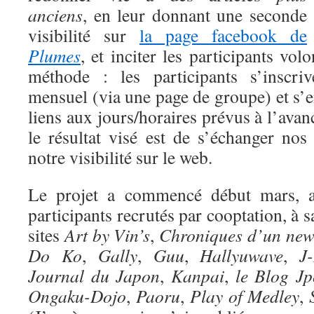
anciens
, en leur donnant une seconde
visibilité sur
la page facebook de
Plumes
, et inciter les participants vol
méthode : les participants s’inscri
mensuel (via une page de groupe) et s’e
liens aux jours/horaires prévus à l’avan
le résultat visé est de s’échanger nos 
notre visibilité sur le web.
Le projet a commencé début mars, a
participants recrutés par cooptation, à s
sites
Art by Vin’s
,
Chroniques d’un new
Do Ko
,
Gally
,
Guu
,
Hallyuwave
,
J
Journal du Japon
,
Kanpai
,
le Blog J
Ongaku-Dojo
,
Paoru
,
Play of Medley
,