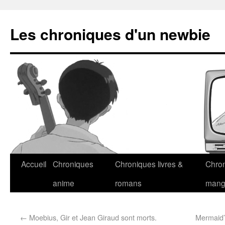
Les chroniques d'un newbie
Accueil
Chroniques
Chroniques livres &
Chro
anime
romans
man
←
Moebius, Gir et Jean Giraud sont morts.
Mermaid’s