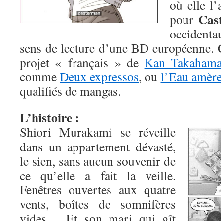
où elle l’
Cas
pour
occidentau
sens de lecture d’une BD européenne. C
projet « français » de
Kan Takaham
comme
Deux expressos
, ou
l’Eau amèr
qualifiés de mangas.
L’histoire :
Shiori Murakami se réveille
dans un appartement dévasté,
le sien, sans aucun souvenir de
ce qu’elle a fait la veille.
Fenêtres ouvertes aux quatre
vents, boîtes de somnifères
vides… Et son mari qui gît