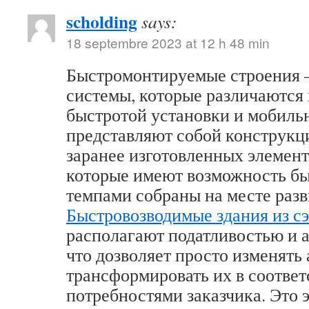
scholding
says:
18 septembre 2023 at 12 h 48 min
Быстромонтируемые строения –
системы, которые различаются
быстротой установки и мобиль
представляют собой конструкц
заранее изготовленных элемент
которые имеют возможность б
темпами собраны на месте разв
Быстровозводимые здания из с
располагают податливостью и 
что дозволяет просто изменять 
трансформировать их в соответ
потребностями заказчика. Это