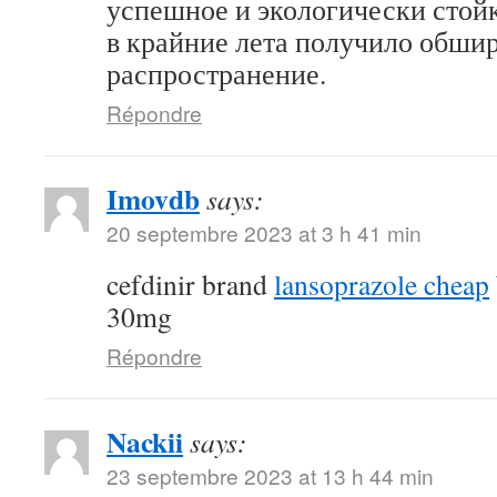
успешное и экологически стой
в крайние лета получило обши
распространение.
Répondre
Imovdb
says:
20 septembre 2023 at 3 h 41 min
cefdinir brand
lansoprazole cheap
30mg
Répondre
Nackii
says:
23 septembre 2023 at 13 h 44 min