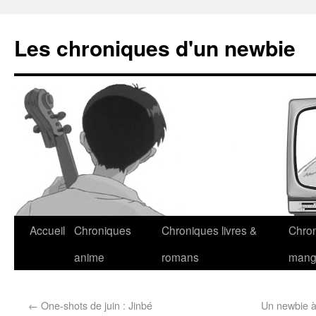
Les chroniques d'un newbie
Accueil
Chroniques
Chroniques livres &
Chro
anime
romans
man
←
One-shots de juin : Jinbé
Un newbie à