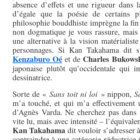
absence d’effets et une rigueur dans l
d’égale que la poésie de certains p
philosophie bouddhiste imprègne la fin
non dogmatique je vous rassure, mai
une alternative à la vision matérialiste
personnages. Si Kan Takahama dit s’
Kenzaburo Oé
Charles Bukows
et de
japonaise plutôt qu’occidentale qui i
dessinatrice.
Sorte de «
Sans toit ni loi
» nippon,
S
m’a touché, et qui m’a effectivement 
d’Agnès Varda. Ne cherchez pas dans
vite lu, mais avec intensité – l’équival
Kan Takahama
dit vouloir s’adresser 
contraindre à une catégorie réductrice 