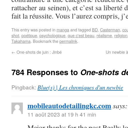
rattacher au seinen), et c’est sa liberté 
fait la réussite. Vous l’aurez compris, j’
This entry was posted in
manga
and tagged
BD
,
Casterman
,
cou
shot
,
poétique
,
psychologique
,
que c'est beau
,
réalisme
,
religion
Takahama
. Bookmark the
permalink
.
←
One-shots de juin : Jinbé
Un newbie à
784 Responses to
One-shots de
Pingback:
Blue(s) | Les chroniques d'un newbie
mobileautodetailingkc.com
says:
11 août 2023 at 19 h 41 min
Major thanks for the post.Really l