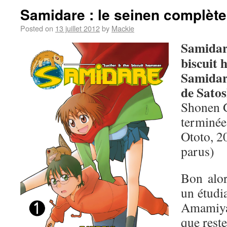
Samidare : le seinen complèt
Posted on
13 juillet 2012
by
Mackie
Samidare
biscuit
Samidar
de Sato
Shonen G
terminée
Ototo, 2
parus)
Bon alo
un étudia
Amamiya,
que reste