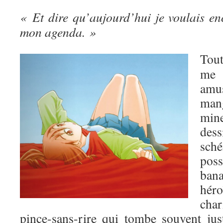
« Et dire qu’aujourd’hui je voulais en
mon agenda. »
Tou
me 
amu
man
mine
de
sch
poss
ban
hé
char
pince-sans-rire qui tombe souvent jus