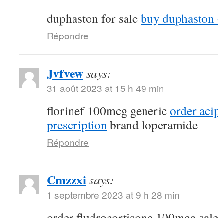
duphaston for sale
buy duphaston 
Répondre
Jvfvew
says:
31 août 2023 at 15 h 49 min
florinef 100mcg generic
order aci
prescription
brand loperamide
Répondre
Cmzzxi
says:
1 septembre 2023 at 9 h 28 min
order fludrocortisone 100mcg sal