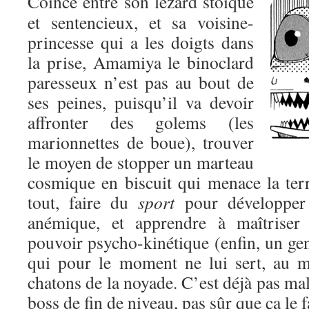
Coincé entre son lézard stoïque
et sentencieux, et sa voisine-
princesse qui a les doigts dans
la prise, Amamiya le binoclard
paresseux n’est pas au bout de
ses peines, puisqu’il va devoir
affronter des golems (les
marionnettes de boue), trouver
le moyen de stopper un marteau
cosmique en biscuit qui menace la terr
tout, faire du
sport
pour développer 
anémique, et apprendre à maîtriser 
pouvoir psycho-kinétique (enfin, un gen
qui pour le moment ne lui sert, au m
chatons de la noyade. C’est déjà pas mal
boss de fin de niveau, pas sûr que ça le