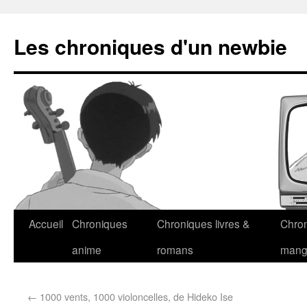
Les chroniques d'un newbie
Accueil
Chroniques
Chroniques livres &
Chro
anime
romans
man
←
1000 vents, 1000 violoncelles, de Hideko Ise