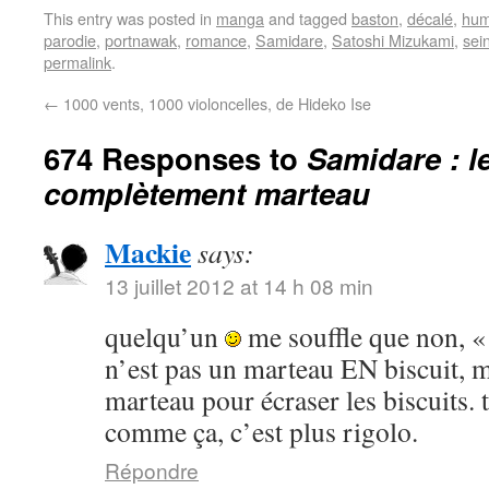
This entry was posted in
manga
and tagged
baston
,
décalé
,
hum
parodie
,
portnawak
,
romance
,
Samidare
,
Satoshi Mizukami
,
sei
permalink
.
←
1000 vents, 1000 violoncelles, de Hideko Ise
674 Responses to
Samidare : l
complètement marteau
Mackie
says:
13 juillet 2012 at 14 h 08 min
quelqu’un
me souffle que non, «
n’est pas un marteau EN biscuit, m
marteau pour écraser les biscuits. ta
comme ça, c’est plus rigolo.
Répondre