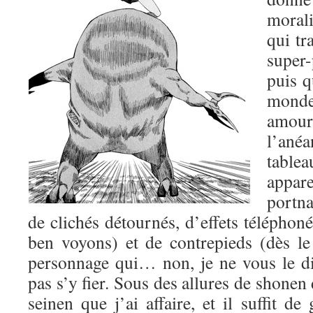
morali
qui tr
super-
puis q
mond
amo
l’ané
table
appa
portn
de clichés détournés, d’effets téléphoné
ben voyons) et de contrepieds (dès l
personnage qui… non, je ne vous le dis
pas s’y fier. Sous des allures de shonen 
seinen que j’ai affaire, et il suffit de