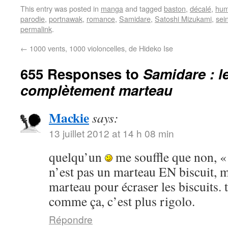
This entry was posted in
manga
and tagged
baston
,
décalé
,
hum
parodie
,
portnawak
,
romance
,
Samidare
,
Satoshi Mizukami
,
sei
permalink
.
←
1000 vents, 1000 violoncelles, de Hideko Ise
655 Responses to
Samidare : l
complètement marteau
Mackie
says:
13 juillet 2012 at 14 h 08 min
quelqu’un
me souffle que non, «
n’est pas un marteau EN biscuit, m
marteau pour écraser les biscuits. ta
comme ça, c’est plus rigolo.
Répondre