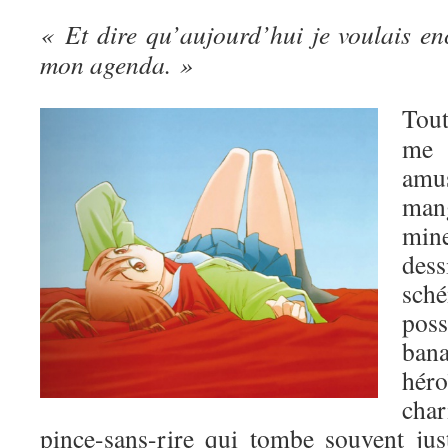
« Et dire qu’aujourd’hui je voulais en
mon agenda. »
Tou
me 
amu
man
mine
de
sch
poss
ban
hé
char
pince-sans-rire qui tombe souvent jus