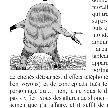
morali
qui tr
super-
puis q
mond
amo
l’ané
table
appa
portn
de clichés détournés, d’effets téléphoné
ben voyons) et de contrepieds (dès l
personnage qui… non, je ne vous le dis
pas s’y fier. Sous des allures de shonen 
seinen que j’ai affaire, et il suffit de