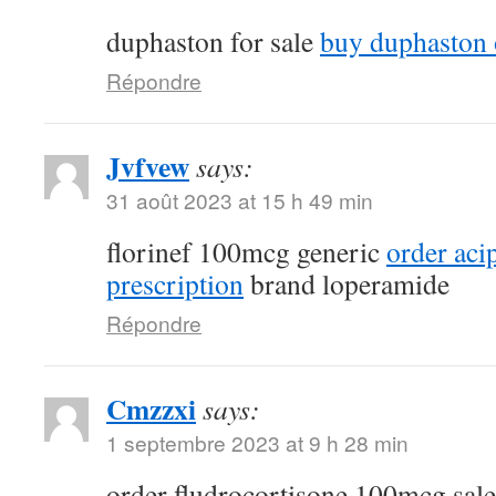
duphaston for sale
buy duphaston 
Répondre
Jvfvew
says:
31 août 2023 at 15 h 49 min
florinef 100mcg generic
order aci
prescription
brand loperamide
Répondre
Cmzzxi
says:
1 septembre 2023 at 9 h 28 min
order fludrocortisone 100mcg sal