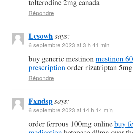
tolterodine 2mg canada
Répondre
Lcsowh
says:
6 septembre 2023 at 3 h 41 min
buy generic mestinon
mestinon 6
prescription
order rizatriptan 5mg
Répondre
Fxndsp
says:
6 septembre 2023 at 14 h 14 min
order ferrous 100mg online
buy fe
medication
betapace 40mg over th