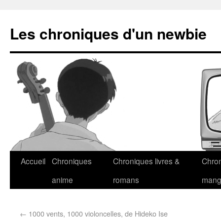
Les chroniques d'un newbie
Accueil
Chroniques
Chroniques livres &
Chro
anime
romans
man
←
1000 vents, 1000 violoncelles, de Hideko Ise