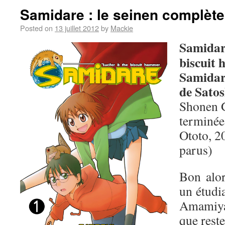
Samidare : le seinen complèt
Posted on
13 juillet 2012
by
Mackie
Samidare
biscuit
Samidar
de Sato
Shonen G
terminée
Ototo, 2
parus)
Bon alo
un étudia
Amamiya,
que reste