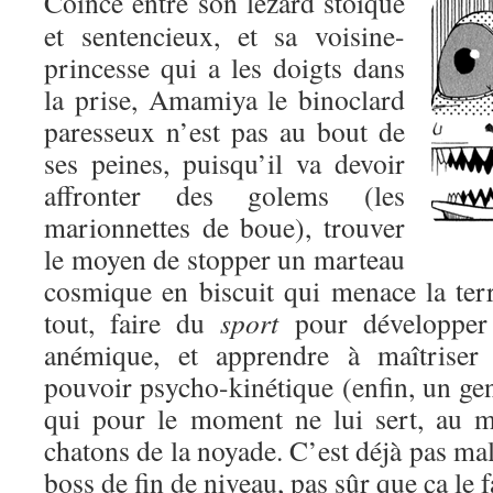
Coincé entre son lézard stoïque
et sentencieux, et sa voisine-
princesse qui a les doigts dans
la prise, Amamiya le binoclard
paresseux n’est pas au bout de
ses peines, puisqu’il va devoir
affronter des golems (les
marionnettes de boue), trouver
le moyen de stopper un marteau
cosmique en biscuit qui menace la terr
tout, faire du
sport
pour développer 
anémique, et apprendre à maîtriser 
pouvoir psycho-kinétique (enfin, un gen
qui pour le moment ne lui sert, au m
chatons de la noyade. C’est déjà pas mal
boss de fin de niveau, pas sûr que ça le