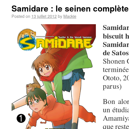
Samidare : le seinen complèt
Posted on
13 juillet 2012
by
Mackie
Samidare
biscuit
Samidar
de Sato
Shonen G
terminée
Ototo, 2
parus)
Bon alo
un étudia
Amamiya,
que reste