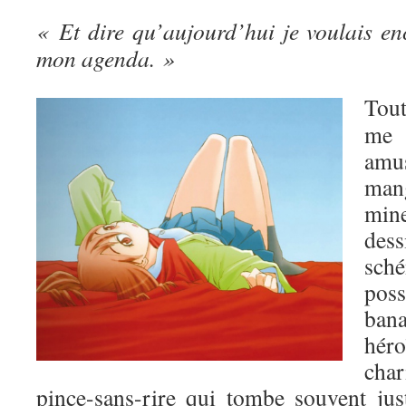
« Et dire qu’aujourd’hui je voulais en
mon agenda. »
Tou
me 
amu
man
mine
de
sch
poss
ban
hé
char
pince-sans-rire qui tombe souvent jus