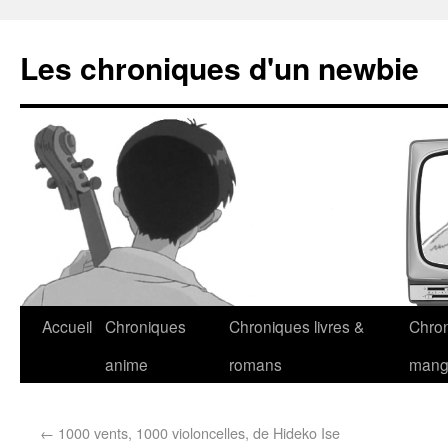
Les chroniques d'un newbie
Accueil
Chroniques
Chroniques livres &
Chro
anime
romans
man
←
1000 vents, 1000 violoncelles, de Hideko Ise