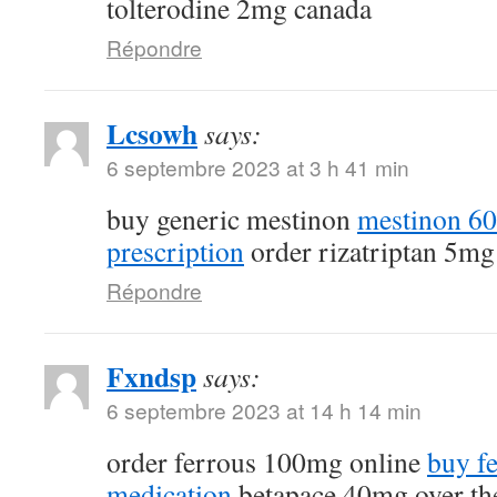
tolterodine 2mg canada
Répondre
Lcsowh
says:
6 septembre 2023 at 3 h 41 min
buy generic mestinon
mestinon 6
prescription
order rizatriptan 5mg
Répondre
Fxndsp
says:
6 septembre 2023 at 14 h 14 min
order ferrous 100mg online
buy fe
medication
betapace 40mg over th