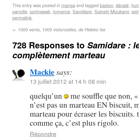
This entry was posted in
manga
and tagged
baston
,
décalé
,
hum
parodie
,
portnawak
,
romance
,
Samidare
,
Satoshi Mizukami
,
sei
permalink
.
←
1000 vents, 1000 violoncelles, de Hideko Ise
728 Responses to
Samidare : l
complètement marteau
Mackie
says:
13 juillet 2012 at 14 h 08 min
quelqu’un
me souffle que non, «
n’est pas un marteau EN biscuit, m
marteau pour écraser les biscuits. ta
comme ça, c’est plus rigolo.
Répondre