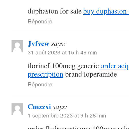
duphaston for sale
buy duphaston 
Répondre
Jvfvew
says:
31 août 2023 at 15 h 49 min
florinef 100mcg generic
order aci
prescription
brand loperamide
Répondre
Cmzzxi
says:
1 septembre 2023 at 9 h 28 min
order fludrocortisone 100mcg sal