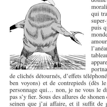
morali
qui tr
super-
puis q
mond
amo
l’ané
table
appa
portn
de clichés détournés, d’effets téléphoné
ben voyons) et de contrepieds (dès l
personnage qui… non, je ne vous le dis
pas s’y fier. Sous des allures de shonen 
seinen que j’ai affaire, et il suffit de