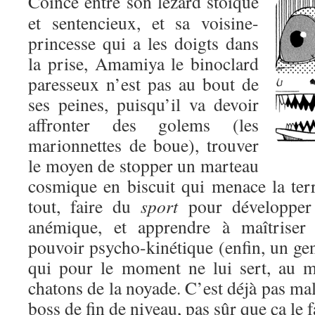
Coincé entre son lézard stoïque
et sentencieux, et sa voisine-
princesse qui a les doigts dans
la prise, Amamiya le binoclard
paresseux n’est pas au bout de
ses peines, puisqu’il va devoir
affronter des golems (les
marionnettes de boue), trouver
le moyen de stopper un marteau
cosmique en biscuit qui menace la terr
tout, faire du
sport
pour développer 
anémique, et apprendre à maîtriser 
pouvoir psycho-kinétique (enfin, un gen
qui pour le moment ne lui sert, au m
chatons de la noyade. C’est déjà pas mal
boss de fin de niveau, pas sûr que ça le