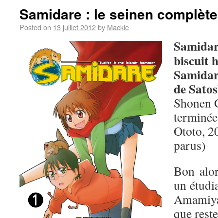
Samidare : le seinen complèt
Posted on
13 juillet 2012
by
Mackie
Samidare
biscuit
Samidar
de Sato
Shonen G
terminée
Ototo, 2
parus)
Bon alo
un étudia
Amamiya,
que reste