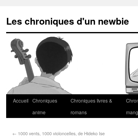
Les chroniques d'un newbie
Accueil
Chroniques
Chroniques livres &
Chro
anime
romans
man
←
1000 vents, 1000 violoncelles, de Hideko Ise