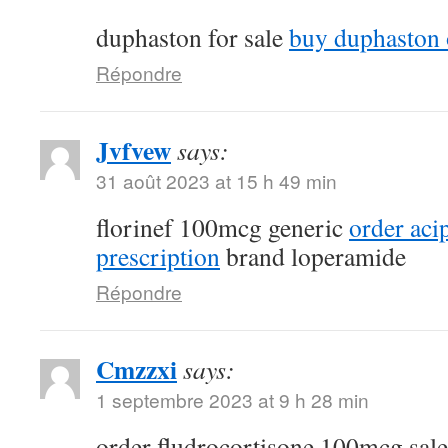
duphaston for sale
buy duphaston 
Répondre
Jvfvew
says:
31 août 2023 at 15 h 49 min
florinef 100mcg generic
order aci
prescription
brand loperamide
Répondre
Cmzzxi
says:
1 septembre 2023 at 9 h 28 min
order fludrocortisone 100mcg sal