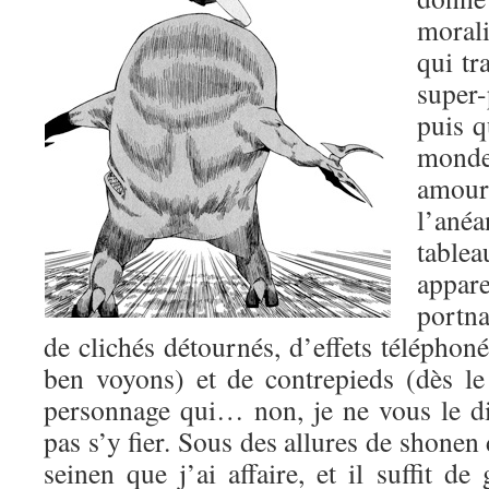
morali
qui tr
super-
puis q
mond
amo
l’ané
table
appa
portn
de clichés détournés, d’effets téléphoné
ben voyons) et de contrepieds (dès l
personnage qui… non, je ne vous le dis
pas s’y fier. Sous des allures de shonen 
seinen que j’ai affaire, et il suffit de