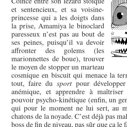
Coincé entre son lézard stoïque
et sentencieux, et sa voisine-
princesse qui a les doigts dans
la prise, Amamiya le binoclard
paresseux n’est pas au bout de
ses peines, puisqu’il va devoir
affronter des golems (les
marionnettes de boue), trouver
le moyen de stopper un marteau
cosmique en biscuit qui menace la terr
tout, faire du
sport
pour développer 
anémique, et apprendre à maîtriser 
pouvoir psycho-kinétique (enfin, un gen
qui pour le moment ne lui sert, au m
chatons de la noyade. C’est déjà pas mal
boss de fin de niveau, pas sûr que ça le