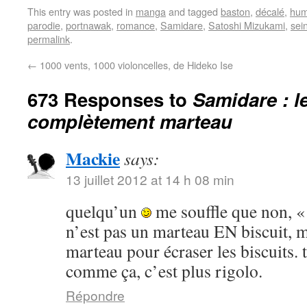
This entry was posted in
manga
and tagged
baston
,
décalé
,
hum
parodie
,
portnawak
,
romance
,
Samidare
,
Satoshi Mizukami
,
sei
permalink
.
←
1000 vents, 1000 violoncelles, de Hideko Ise
673 Responses to
Samidare : l
complètement marteau
Mackie
says:
13 juillet 2012 at 14 h 08 min
quelqu’un
me souffle que non, «
n’est pas un marteau EN biscuit, m
marteau pour écraser les biscuits. ta
comme ça, c’est plus rigolo.
Répondre