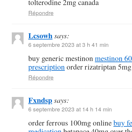
tolterodine 2mg canada
Répondre
Lcsowh
says:
6 septembre 2023 at 3 h 41 min
buy generic mestinon
mestinon 6
prescription
order rizatriptan 5mg
Répondre
Fxndsp
says:
6 septembre 2023 at 14 h 14 min
order ferrous 100mg online
buy fe
medication
betapace 40mg over th