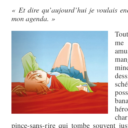
« Et dire qu’aujourd’hui je voulais en
mon agenda. »
Tou
me 
amu
man
mine
de
sch
poss
ban
hé
char
pince-sans-rire qui tombe souvent jus