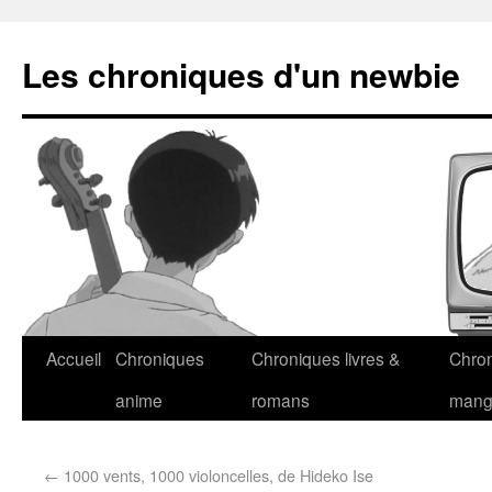
Les chroniques d'un newbie
Accueil
Chroniques
Chroniques livres &
Chro
anime
romans
man
←
1000 vents, 1000 violoncelles, de Hideko Ise