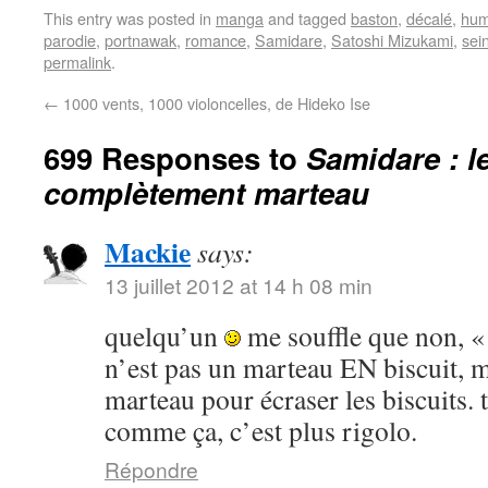
This entry was posted in
manga
and tagged
baston
,
décalé
,
hum
parodie
,
portnawak
,
romance
,
Samidare
,
Satoshi Mizukami
,
sei
permalink
.
←
1000 vents, 1000 violoncelles, de Hideko Ise
699 Responses to
Samidare : l
complètement marteau
Mackie
says:
13 juillet 2012 at 14 h 08 min
quelqu’un
me souffle que non, «
n’est pas un marteau EN biscuit, m
marteau pour écraser les biscuits. ta
comme ça, c’est plus rigolo.
Répondre