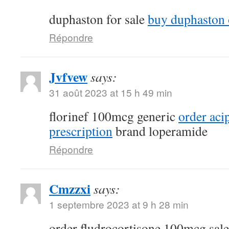
duphaston for sale
buy duphaston 
Répondre
Jvfvew
says:
31 août 2023 at 15 h 49 min
florinef 100mcg generic
order aci
prescription
brand loperamide
Répondre
Cmzzxi
says:
1 septembre 2023 at 9 h 28 min
order fludrocortisone 100mcg sal