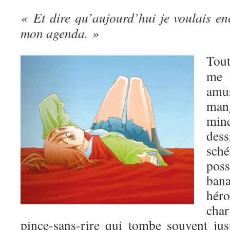
« Et dire qu’aujourd’hui je voulais en
mon agenda. »
Tou
me 
amu
man
mine
de
sch
poss
ban
hé
char
pince-sans-rire qui tombe souvent jus