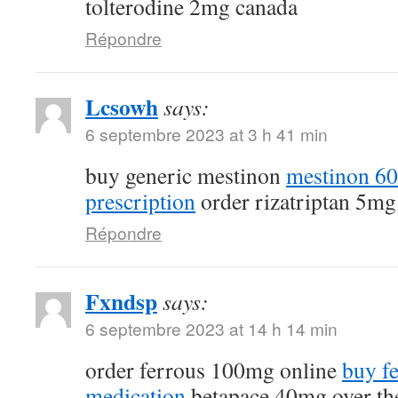
tolterodine 2mg canada
Répondre
Lcsowh
says:
6 septembre 2023 at 3 h 41 min
buy generic mestinon
mestinon 6
prescription
order rizatriptan 5mg
Répondre
Fxndsp
says:
6 septembre 2023 at 14 h 14 min
order ferrous 100mg online
buy fe
medication
betapace 40mg over th