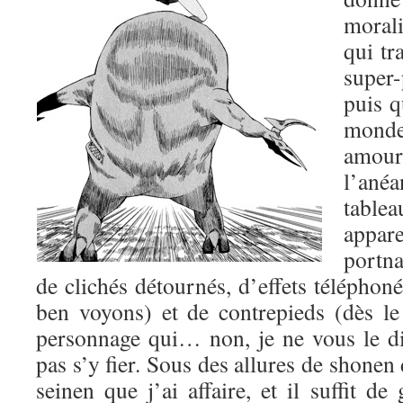
morali
qui tr
super-
puis q
mond
amo
l’ané
table
appa
portn
de clichés détournés, d’effets téléphoné
ben voyons) et de contrepieds (dès l
personnage qui… non, je ne vous le dis
pas s’y fier. Sous des allures de shonen 
seinen que j’ai affaire, et il suffit de