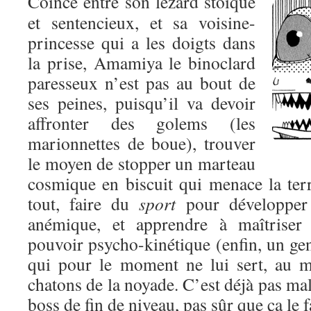
Coincé entre son lézard stoïque
et sentencieux, et sa voisine-
princesse qui a les doigts dans
la prise, Amamiya le binoclard
paresseux n’est pas au bout de
ses peines, puisqu’il va devoir
affronter des golems (les
marionnettes de boue), trouver
le moyen de stopper un marteau
cosmique en biscuit qui menace la terr
tout, faire du
sport
pour développer 
anémique, et apprendre à maîtriser 
pouvoir psycho-kinétique (enfin, un gen
qui pour le moment ne lui sert, au m
chatons de la noyade. C’est déjà pas mal
boss de fin de niveau, pas sûr que ça le