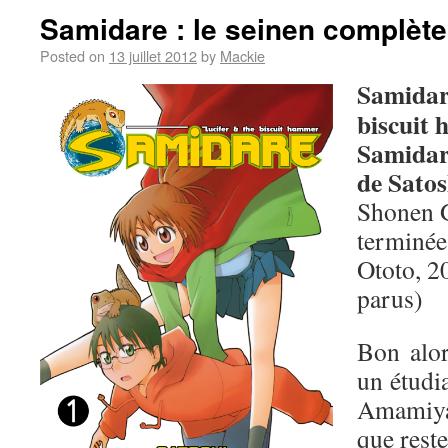
Samidare : le seinen complèt
Posted on
13 juillet 2012
by
Mackie
Samidare
biscuit
Samidar
de Sato
Shonen G
terminée
Ototo, 2
parus)
Bon alo
un étudia
Amamiya,
que reste