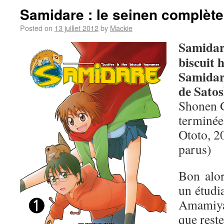
Samidare : le seinen complèt
Posted on
13 juillet 2012
by
Mackie
Samidare
biscuit
Samidar
de Sato
Shonen G
terminée
Ototo, 2
parus)
Bon alo
un étudia
Amamiya,
que reste