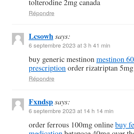
tolterodine 2mg canada
Répondre
Lcsowh
says:
6 septembre 2023 at 3 h 41 min
buy generic mestinon
mestinon 6
prescription
order rizatriptan 5mg
Répondre
Fxndsp
says:
6 septembre 2023 at 14 h 14 min
order ferrous 100mg online
buy fe
medication
betapace 40mg over th