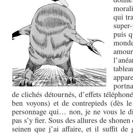
morali
qui tr
super-
puis q
mond
amo
l’ané
table
appa
portn
de clichés détournés, d’effets téléphoné
ben voyons) et de contrepieds (dès l
personnage qui… non, je ne vous le dis
pas s’y fier. Sous des allures de shonen 
seinen que j’ai affaire, et il suffit de