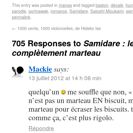
This entry was posted in
manga
and tagged
baston
,
décalé
,
hum
parodie
,
portnawak
,
romance
,
Samidare
,
Satoshi Mizukami
,
sei
permalink
.
←
1000 vents, 1000 violoncelles, de Hideko Ise
705 Responses to
Samidare : l
complètement marteau
Mackie
says:
13 juillet 2012 at 14 h 08 min
quelqu’un
me souffle que non, «
n’est pas un marteau EN biscuit, m
marteau pour écraser les biscuits. ta
comme ça, c’est plus rigolo.
Répondre