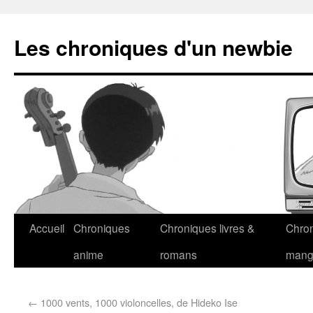
Les chroniques d'un newbie
Accueil
Chroniques
Chroniques livres &
Chro
anime
romans
man
←
1000 vents, 1000 violoncelles, de Hideko Ise