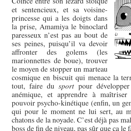
Coincé entre son lézard stoïque
et sentencieux, et sa voisine-
princesse qui a les doigts dans
la prise, Amamiya le binoclard
paresseux n’est pas au bout de
ses peines, puisqu’il va devoir
affronter des golems (les
marionnettes de boue), trouver
le moyen de stopper un marteau
cosmique en biscuit qui menace la terr
tout, faire du
sport
pour développer 
anémique, et apprendre à maîtriser 
pouvoir psycho-kinétique (enfin, un gen
qui pour le moment ne lui sert, au m
chatons de la noyade. C’est déjà pas mal
boss de fin de niveau, pas sûr que ça le