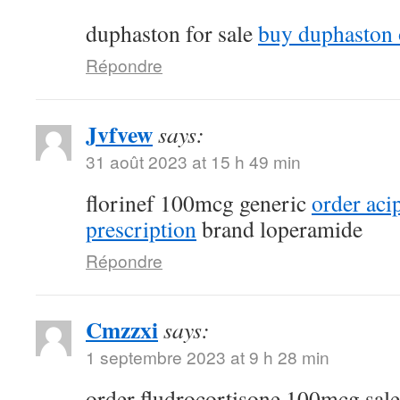
duphaston for sale
buy duphaston 
Répondre
Jvfvew
says:
31 août 2023 at 15 h 49 min
florinef 100mcg generic
order aci
prescription
brand loperamide
Répondre
Cmzzxi
says:
1 septembre 2023 at 9 h 28 min
order fludrocortisone 100mcg sal