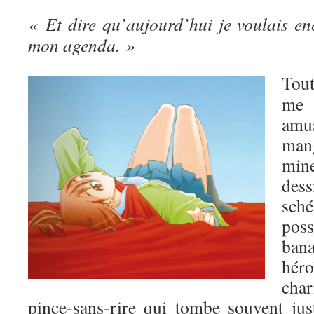
« Et dire qu’aujourd’hui je voulais en
mon agenda. »
Tou
me 
amu
man
mine
de
sch
poss
ban
hé
char
pince-sans-rire qui tombe souvent jus