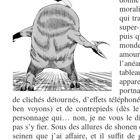
morali
qui tr
super-
puis q
mond
amo
l’ané
table
appa
portn
de clichés détournés, d’effets téléphoné
ben voyons) et de contrepieds (dès l
personnage qui… non, je ne vous le dis
pas s’y fier. Sous des allures de shonen 
seinen que j’ai affaire, et il suffit de