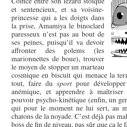
Coincé entre son lézard stoïque
et sentencieux, et sa voisine-
princesse qui a les doigts dans
la prise, Amamiya le binoclard
paresseux n’est pas au bout de
ses peines, puisqu’il va devoir
affronter des golems (les
marionnettes de boue), trouver
le moyen de stopper un marteau
cosmique en biscuit qui menace la terr
tout, faire du
sport
pour développer 
anémique, et apprendre à maîtriser 
pouvoir psycho-kinétique (enfin, un gen
qui pour le moment ne lui sert, au m
chatons de la noyade. C’est déjà pas mal
boss de fin de niveau, pas sûr que ça le