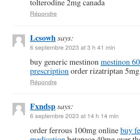
tolterodine 2mg canada
Répondre
Lcsowh
says:
6 septembre 2023 at 3 h 41 min
buy generic mestinon
mestinon 6
prescription
order rizatriptan 5mg
Répondre
Fxndsp
says:
6 septembre 2023 at 14 h 14 min
order ferrous 100mg online
buy fe
medication
betapace 40mg over th