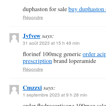
duphaston for sale
buy duphaston 
Répondre
Jvfvew
says:
31 août 2023 at 15 h 49 min
florinef 100mcg generic
order aci
prescription
brand loperamide
Répondre
Cmzzxi
says:
1 septembre 2023 at 9 h 28 min
order fludrocortisone 100mcg sal