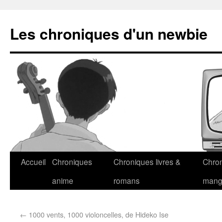
Les chroniques d'un newbie
Accueil
Chroniques
Chroniques livres &
Chro
anime
romans
man
←
1000 vents, 1000 violoncelles, de Hideko Ise