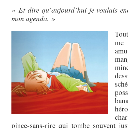
« Et dire qu’aujourd’hui je voulais en
mon agenda. »
Tou
me 
amu
man
mine
de
sch
poss
ban
hé
char
pince-sans-rire qui tombe souvent jus