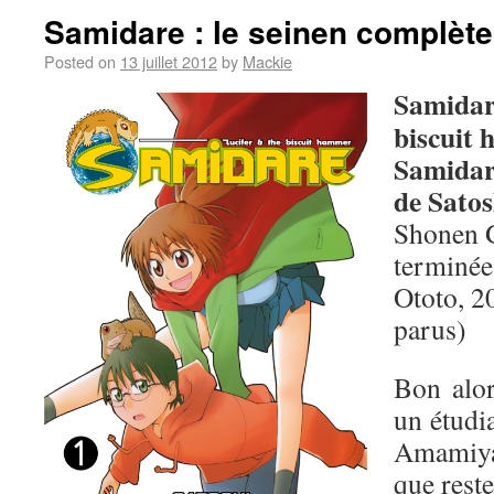
Samidare : le seinen complèt
Posted on
13 juillet 2012
by
Mackie
Samidare
biscuit
Samidar
de Sato
Shonen G
terminée
Ototo, 2
parus)
Bon alo
un étudia
Amamiya,
que reste