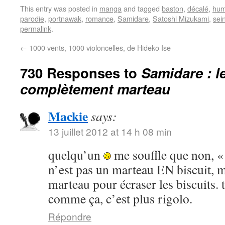
This entry was posted in
manga
and tagged
baston
,
décalé
,
hum
parodie
,
portnawak
,
romance
,
Samidare
,
Satoshi Mizukami
,
sei
permalink
.
←
1000 vents, 1000 violoncelles, de Hideko Ise
730 Responses to
Samidare : l
complètement marteau
Mackie
says:
13 juillet 2012 at 14 h 08 min
quelqu’un
me souffle que non, «
n’est pas un marteau EN biscuit, m
marteau pour écraser les biscuits. ta
comme ça, c’est plus rigolo.
Répondre