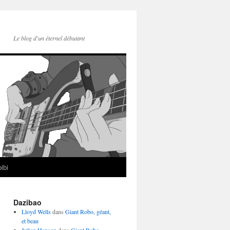
Le blog d'un éternel débutant
ibi
Dazibao
Lloyd Wells
dans
Giant Robo, géant,
et beau