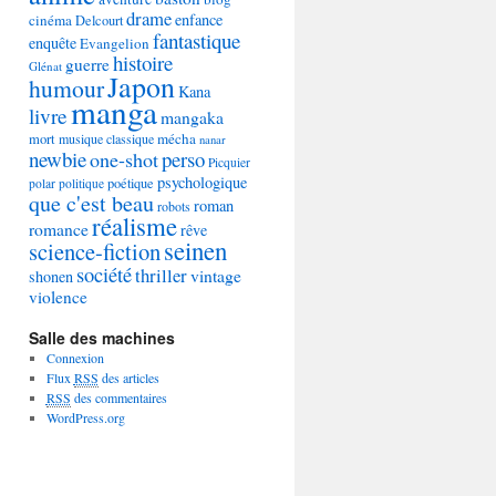
drame
enfance
cinéma
Delcourt
fantastique
enquête
Evangelion
histoire
guerre
Glénat
Japon
humour
Kana
manga
livre
mangaka
mécha
mort
musique classique
nanar
newbie
perso
one-shot
Picquier
psychologique
poétique
polar
politique
que c'est beau
roman
robots
réalisme
romance
rêve
seinen
science-fiction
société
thriller
vintage
shonen
violence
Salle des machines
Connexion
Flux
RSS
des articles
RSS
des commentaires
WordPress.org