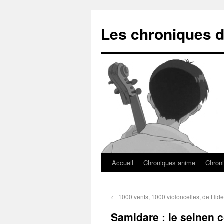
Les chroniques d
Accueil
Chroniques anime
Chroni
←
1000 vents, 1000 violoncelles, de Hide
Samidare : le seinen