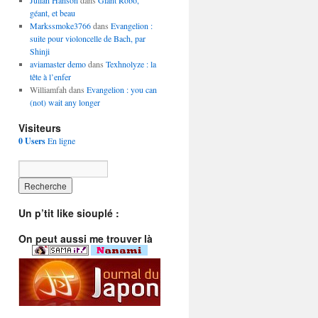
Julian Hanson
dans
Giant Robo,
géant, et beau
Markssmoke3766
dans
Evangelion :
suite pour violoncelle de Bach, par
Shinji
aviamaster demo
dans
Texhnolyze : la
tête à l’enfer
Williamfah dans
Evangelion : you can
(not) wait any longer
Visiteurs
0 Users
En ligne
Un p’tit like siouplé :
On peut aussi me trouver là