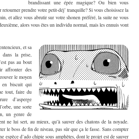
brandissant une épée magique? Ou bien vous
r retourner prendre votre petit-déj’ tranquille? Si vous choisissez la
n, et allez vous abrutir sur votre shonen préféré, la suite ne vous
deuxième, alors vous êtes un individu normal, mais les ennuis vont
entencieux, et sa
s dans la prise,
est pas au bout
r affronter des
trouver le moyen
en biscuit qui
ue tout, faire du
ure d’asperge
l’orbe, une sorte
in, un genre de
nt ne lui sert, au mieux, qu’à sauver des chatons de la noyade.
er le boss de fin de niveau, pas sûr que ça le fasse. Sans compter
une espèce d’ado chipie sous amphètes, dont le projet est de sauver