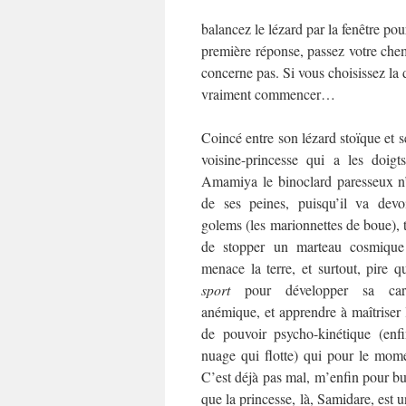
balancez le lézard par la fenêtre pou
première réponse, passez votre chemi
concerne pas. Si vous choisissez la 
vraiment commencer…
Coincé entre son lézard stoïque et s
voisine-princesse qui a les doigt
Amamiya le binoclard paresseux n’
de ses peines, puisqu’il va devoi
golems (les marionnettes de boue), 
de stopper un marteau cosmique 
menace la terre, et surtout, pire q
sport
pour développer sa carr
anémique, et apprendre à maîtriser 
de pouvoir psycho-kinétique (enf
nuage qui flotte) qui pour le mome
C’est déjà pas mal, m’enfin pour but
que la princesse, là, Samidare, est 