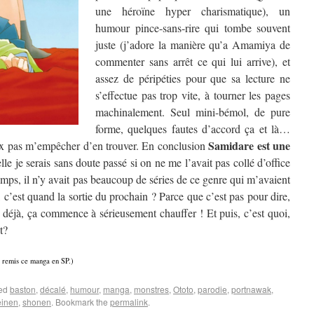
une héroïne hyper charismatique), un
humour pince-sans-rire qui tombe souvent
juste (j’adore la manière qu’a Amamiya de
commenter sans arrêt ce qui lui arrive), et
assez de péripéties pour que sa lecture ne
s’effectue pas trop vite, à tourner les pages
machinalement. Seul mini-bémol, de pure
forme, quelques fautes d’accord ça et là…
Samidare est une
ux pas m’empêcher d’en trouver. En conclusion
elle je serais sans doute passé si on ne me l’avait pas collé d’office
emps, il n’y avait pas beaucoup de séries de ce genre qui m’avaient
lez, c’est quand la sortie du prochain ? Parce que c’est pas pour dire,
et déjà, ça commence à sérieusement chauffer ! Et puis, c’est quoi,
t?
t remis ce manga en SP.)
ged
baston
,
décalé
,
humour
,
manga
,
monstres
,
Ototo
,
parodie
,
portnawak
,
einen
,
shonen
. Bookmark the
permalink
.