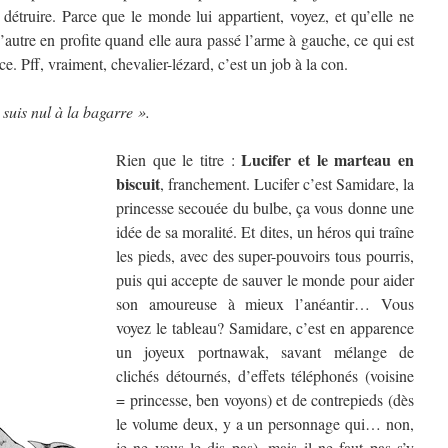
détruire. Parce que le monde lui appartient, voyez, et qu’elle ne
autre en profite quand elle aura passé l’arme à gauche, ce qui est
. Pff, vraiment, chevalier-lézard, c’est un job à la con.
suis nul à la bagarre ».
Lucifer et le marteau en
Rien que le titre :
biscuit
, franchement. Lucifer c’est Samidare, la
princesse secouée du bulbe, ça vous donne une
idée de sa moralité. Et dites, un héros qui traîne
les pieds, avec des super-pouvoirs tous pourris,
puis qui accepte de sauver le monde pour aider
son amoureuse à mieux l’anéantir… Vous
voyez le tableau? Samidare, c’est en apparence
un joyeux portnawak, savant mélange de
clichés détournés, d’effets téléphonés (voisine
= princesse, ben voyons) et de contrepieds (dès
le volume deux, y a un personnage qui… non,
je ne vous le dis pas), mais il ne faut pas s’y