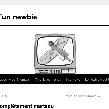
'un newbie
ques livres & romans
Chroniques manga
Interviews
Le newbie c’est b
ko Ise
Lignes, de Ryu Murakami
→
 complètement marteau