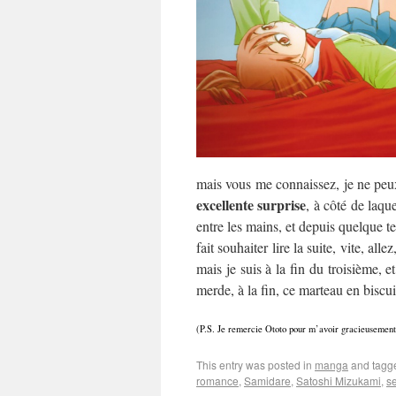
mais vous me connaissez, je ne pe
excellente surprise
, à côté de laqu
entre les mains, et depuis quelque t
fait souhaiter lire la suite, vite, al
mais je suis à la fin du troisième, 
merde, à la fin, ce marteau en biscui
(P.S. Je remercie Ototo pour m’avoir gracieusemen
This entry was posted in
manga
and tag
romance
,
Samidare
,
Satoshi Mizukami
,
s