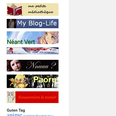
Guten Tag
anime
baston
aventure
blog