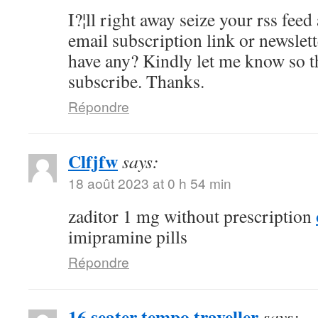
I?¦ll right away seize your rss feed 
email subscription link or newslet
have any? Kindly let me know so th
subscribe. Thanks.
Répondre
Clfjfw
says:
18 août 2023 at 0 h 54 min
zaditor 1 mg without prescription
imipramine pills
Répondre
16 seater tempo traveller
says: