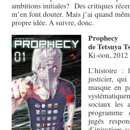
ambitions initiales? Des critiques réce
m’en font douter. Mais j’ai quand mêm
propre idée. A suivre, donc.
Prophecy
de Tetsuya T
Ki-oon, 2012
L’histoire :
justicier, qu
masque en pa
systématique
sociaux les a
programme c
jugés respo
d’injustices s