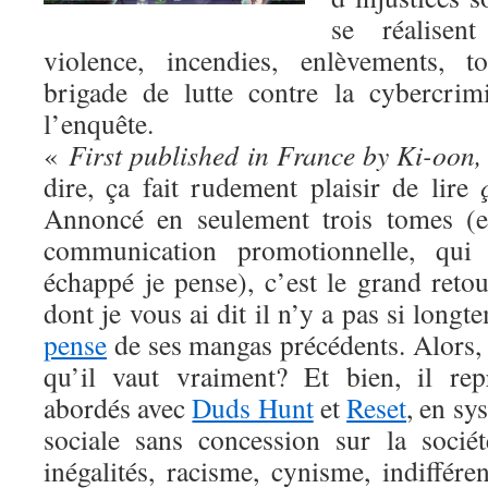
se réalisen
violence, incendies, enlèvements, t
brigade de lutte contre la cybercrim
l’enquête.
«
First published in France by Ki-oon,
dire, ça fait rudement plaisir de lire
Annoncé en seulement trois tomes (e
communication promotionnelle, qui
échappé je pense), c’est le grand reto
dont je vous ai dit il n’y a pas si long
pense
de ses mangas précédents. Alors,
qu’il vaut vraiment? Et bien, il re
abordés avec
Duds Hunt
et
Reset
, en sy
sociale sans concession sur la sociét
inégalités, racisme, cynisme, indiffér