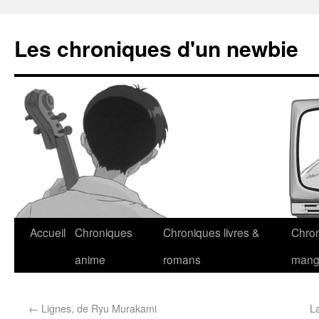
Les chroniques d'un newbie
Accueil
Chroniques
Chroniques livres &
Chro
anime
romans
man
←
Lignes, de Ryu Murakami
L