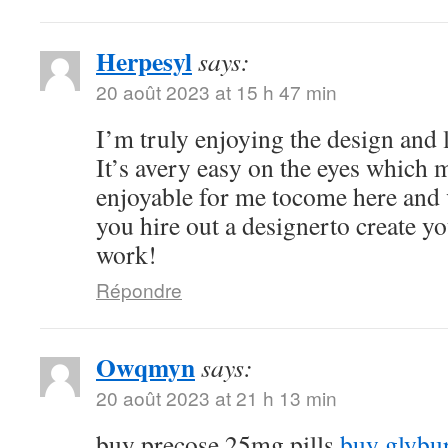
Herpesyl
says:
20 août 2023 at 15 h 47 min
I’m truly enjoying the design and 
It’s avery easy on the eyes which
enjoyable for me tocome here and 
you hire out a designerto create y
work!
Répondre
Owqmyn
says:
20 août 2023 at 21 h 13 min
buy precose 25mg pills
buy glybu