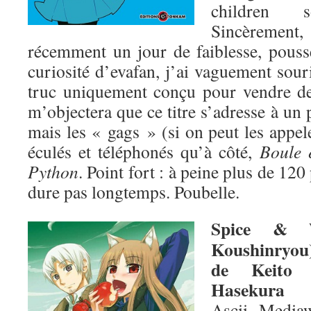
children 
Sincèrement
récemment un jour de faiblesse, poussé
curiosité d’evafan, j’ai vaguement souri
truc uniquement conçu pour vendre d
m’objectera que ce titre s’adresse à un 
mais les « gags » (si on peut les appele
éculés et téléphonés qu’à côté,
Boule e
Python
. Point fort : à peine plus de 12
dure pas longtemps. Poubelle.
Spice & 
Koushinryou
de Keito
Hasekura
Ascii Media