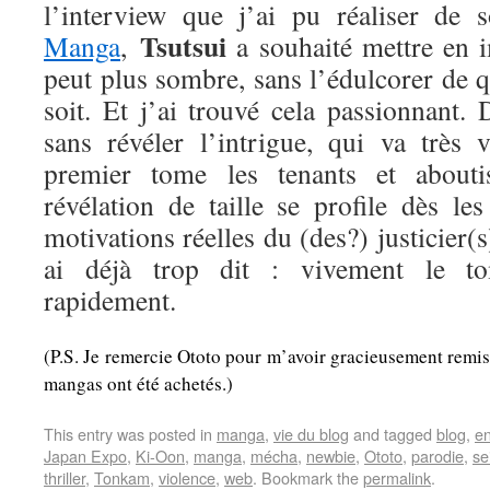
l’interview que j’ai pu réaliser de
Tsutsui
Manga
,
a souhaité mettre en 
peut plus sombre, sans l’édulcorer de 
soit. Et j’ai trouvé cela passionnant. D
sans révéler l’intrigue, qui va très 
premier tome les tenants et abouti
révélation de taille se profile dès le
motivations réelles du (des?) justicier(
ai déjà trop dit : vivement le to
rapidement.
(P.S. Je remercie Ototo pour m’avoir gracieusement remis
mangas ont été achetés.)
This entry was posted in
manga
,
vie du blog
and tagged
blog
,
e
Japan Expo
,
Ki-Oon
,
manga
,
mécha
,
newbie
,
Ototo
,
parodie
,
se
thriller
,
Tonkam
,
violence
,
web
. Bookmark the
permalink
.