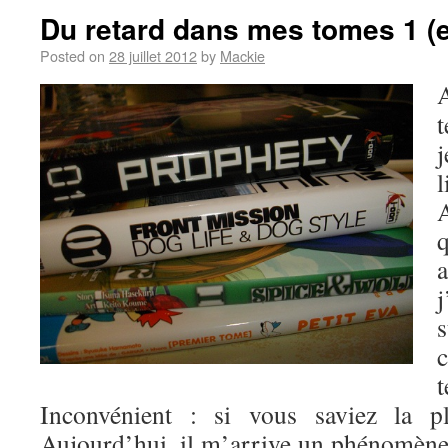
Du retard dans mes tomes 1 (
Posted on
28 juillet 2012
by
Mackie
t
j
j
Inconvénient : si vous saviez la 
Aujourd’hui, il m’arrive un phénomène