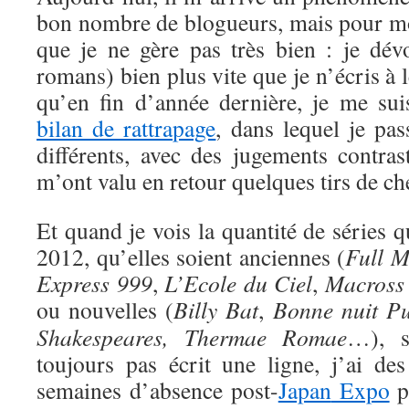
bon nombre de blogueurs, mais pour moi
que je ne gère pas très bien : je dév
romans) bien plus vite que je n’écris à le
qu’en fin d’année dernière, je me sui
bilan de rattrapage
, dans lequel je pas
différents, avec des jugements contras
m’ont valu en retour quelques tirs de ch
Et quand je vois la quantité de séries
2012, qu’elles soient anciennes (
Full M
Express 999
,
L’Ecole du Ciel
,
Macross 
ou nouvelles (
Billy Bat
,
Bonne nuit P
Shakespeares,
Thermae Romae
…), s
toujours pas écrit une ligne, j’ai des
semaines d’absence post-
Japan
Expo
p