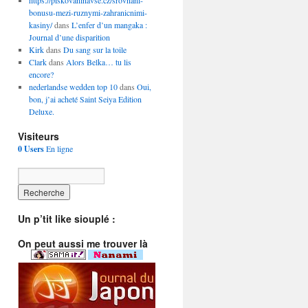
https://piskovaninavse.cz/srovnani-
bonusu-mezi-ruznymi-zahranicnimi-
kasiny/
dans
L’enfer d’un mangaka :
Journal d’une disparition
Kirk
dans
Du sang sur la toile
Clark
dans
Alors Belka… tu lis
encore?
nederlandse wedden top 10
dans
Oui,
bon, j’ai acheté Saint Seiya Edition
Deluxe.
Visiteurs
0 Users
En ligne
Un p’tit like siouplé :
On peut aussi me trouver là