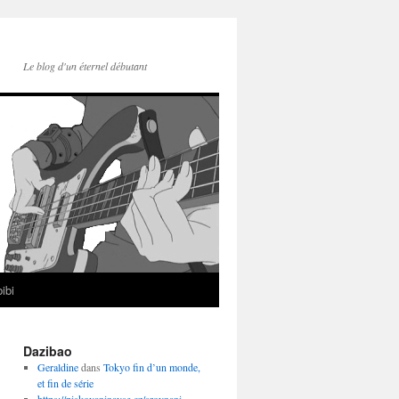
Le blog d'un éternel débutant
ibi
Dazibao
Geraldine
dans
Tokyo fin d’un monde,
et fin de série