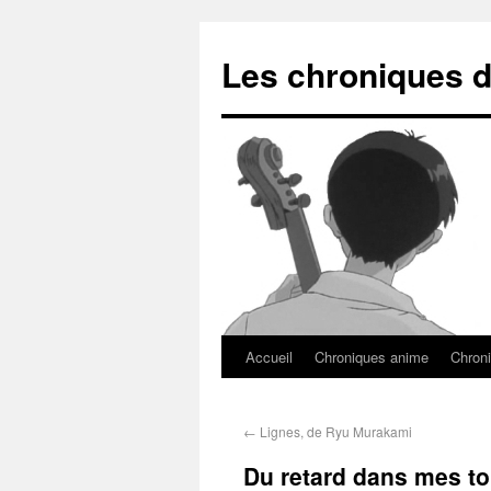
Les chroniques d
Accueil
Chroniques anime
Chroni
←
Lignes, de Ryu Murakami
Du retard dans mes to