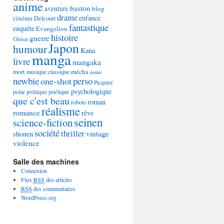
anime
baston
aventure
blog
drame
enfance
cinéma
Delcourt
fantastique
enquête
Evangelion
histoire
guerre
Glénat
Japon
humour
Kana
manga
livre
mangaka
mécha
mort
musique classique
nanar
newbie
perso
one-shot
Picquier
psychologique
poétique
polar
politique
que c'est beau
roman
robots
réalisme
romance
rêve
seinen
science-fiction
société
thriller
vintage
shonen
violence
Salle des machines
Connexion
Flux
RSS
des articles
RSS
des commentaires
WordPress.org