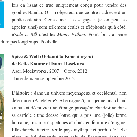
fois en lisant ce truc uniquement conçu pour vendre des
goodies Bandai. On m’objectera que ce titre s’adresse à un
public enfantin. Certes, mais les « gags » (si on peut les
appeler ainsi) sont tellement éculés et téléphonés qu’à côté,
Boule et Bill
c’est les
Monty Python
. Point fort : à peine
 dure pas longtemps. Poubelle.
Spice & Wolf (Ookami to Koushinryou)
de Keito Koume et Isuna Hasekura
Ascii Mediaworks, 2007 – Ototo, 2012
Tome deux en semptembre 2012
L’histoire : dans un univers moyenâgeux et occidental, non
déterminé (Angleterre? Allemagne?), un jeune marchand
ambulant découvre une étrange passagère clandestine dans
sa carriole : une déesse louve qui a pris une (jolie) forme
humaine, mis à part quelques attributs en fourrure d’origine.
Elle cherche à retrouver le pays mythique et perdu d’où elle
vient, et lui demande pour cela de l’accepter dans ses