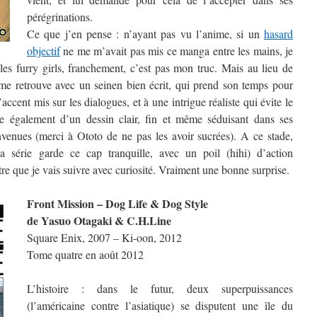
pérégrinations.
Ce que j’en pense : n’ayant pas vu l’anime, si un
hasard
objectif
ne me m’avait pas mis ce manga entre les mains, je
les furry girls, franchement, c’est pas mon truc. Mais au lieu de
e me retrouve avec un seinen bien écrit, qui prend son temps pour
accent mis sur les dialogues, et à une intrigue réaliste qui évite le
e également d’un dessin clair, fin et même séduisant dans ses
venues (merci à Ototo de ne pas les avoir sucrées). A ce stade,
 la série garde ce cap tranquille, avec un poil (hihi) d’action
tre que je vais suivre avec curiosité. Vraiment une bonne surprise.
Front Mission – Dog Life & Dog Style
de Yasuo Otagaki & C.H.Line
Square Enix, 2007 – Ki-oon, 2012
Tome quatre en août 2012
L’histoire : dans le futur, deux superpuissances
(l’américaine contre l’asiatique) se disputent une île du