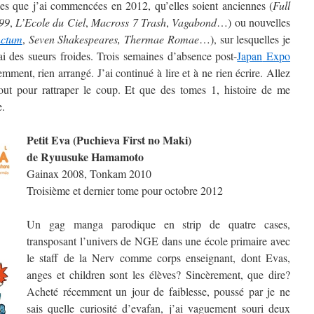
ries que j’ai commencées en 2012, qu’elles soient anciennes (
Full
99
,
L’Ecole du Ciel
,
Macross 7 Trash
,
Vagabond
…) ou nouvelles
nctum
,
Seven Shakespeares,
Thermae Romae
…), sur lesquelles je
’ai des sueurs froides. Trois semaines d’absence post-
Japan
Expo
ment, rien arrangé. J’ai continué à lire et à ne rien écrire. Allez
out pour rattraper le coup. Et que des tomes 1, histoire de me
e.
Petit Eva (Puchieva First no Maki)
de Ryuusuke Hamamoto
Gainax 2008, Tonkam 2010
Troisième et dernier tome pour octobre 2012
Un gag manga parodique en strip de quatre cases,
transposant l’univers de NGE dans une école primaire avec
le staff de la Nerv comme corps enseignant, dont Evas,
anges et children sont les élèves? Sincèrement, que dire?
Acheté récemment un jour de faiblesse, poussé par je ne
sais quelle curiosité d’evafan, j’ai vaguement souri deux