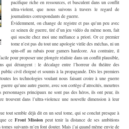
pacifique riche en ressources, et basculent dans un conflit
ultra-violent, que nous suivons à travers le regard de
journalistes correspondants de guerre.
Évidemment, on change de registre et pas qu’un peu avec
ce seinen de guerre, tiré d’un jeu vidéo du même nom, fait
qui suscite chez moi une méfiance a priori. Or ce premier
tome n’est pas du tout une apologie virile des méchas, ni un
spin-off au rabais pour gamers hardcore. Au contraire, il
facile pour proposer une plongée réaliste dans un conflit plausible,
s qui dérangent : le décalage entre l’horreur du théâtre des
 public civil éloigné et soumis à la propagande. Dès les premiers
 toutes les technologies voulant nous faisant croire à une guerre
 guerre qu’une autre guerre, avec son cortège d’atrocités, meurtres
es personnages principaux ne sont pas des héros, ils ont peur, ils
re trouvent dans l’ultra-violence une nouvelle dimension à leur
que tout semble déjà dit en un seul tome, qui se conclut presque à
Front Mission
e que ce
peut tenir la distance de ses ambitions
es tomes suivants m’en font douter. Mais j’ai quand même envie de