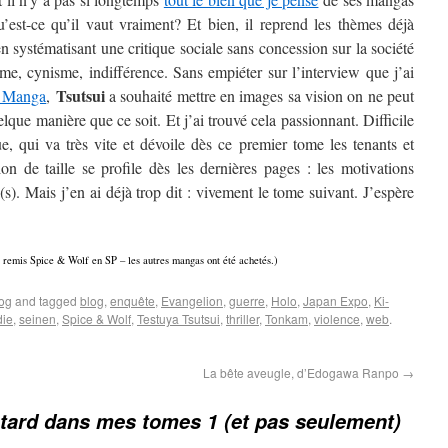
u’est-ce qu’il vaut vraiment? Et bien, il reprend les thèmes déjà
en systématisant une critique sociale sans concession sur la société
isme, cynisme, indifférence. Sans empiéter sur l’interview que j’ai
Tsutsui
l Manga
,
a souhaité mettre en images sa vision on ne peut
lque manière que ce soit. Et j’ai trouvé cela passionnant. Difficile
ue, qui va très vite et dévoile dès ce premier tome les tenants et
on de taille se profile dès les dernières pages : les motivations
(s). Mais j’en ai déjà trop dit : vivement le tome suivant. J’espère
 remis Spice & Wolf en SP – les autres mangas ont été achetés.)
log
and tagged
blog
,
enquête
,
Evangelion
,
guerre
,
Holo
,
Japan Expo
,
Ki-
die
,
seinen
,
Spice & Wolf
,
Testuya Tsutsui
,
thriller
,
Tonkam
,
violence
,
web
.
La bête aveugle, d’Edogawa Ranpo
→
tard dans mes tomes 1 (et pas seulement)