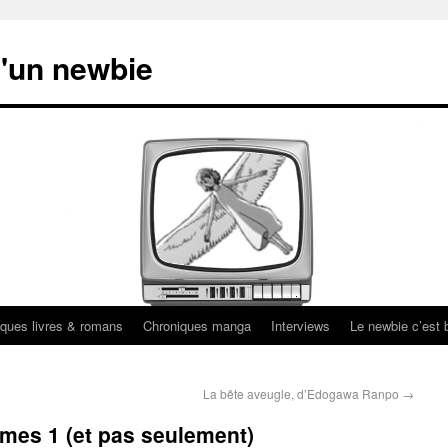
'un newbie
ques livres & romans
Chroniques manga
Interviews
Le newbie c’est b
La bête aveugle, d’Edogawa Ranpo
→
mes 1 (et pas seulement)