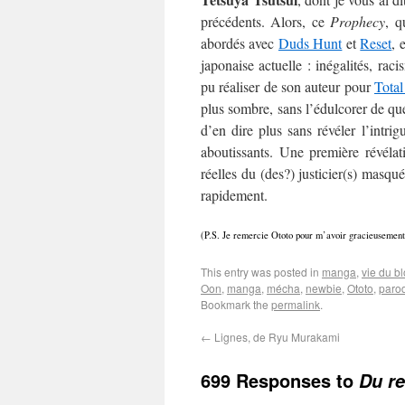
précédents. Alors, ce
Prophecy
, q
abordés avec
Duds Hunt
et
Reset
, 
japonaise actuelle : inégalités, rac
pu réaliser de son auteur pour
Tota
plus sombre, sans l’édulcorer de que
d’en dire plus sans révéler l’intrig
aboutissants. Une première révélati
réelles du (des?) justicier(s) masqué
rapidement.
(P.S. Je remercie Ototo pour m’avoir gracieusement
This entry was posted in
manga
,
vie du b
Oon
,
manga
,
mécha
,
newbie
,
Ototo
,
paro
Bookmark the
permalink
.
←
Lignes, de Ryu Murakami
699 Responses to
Du re