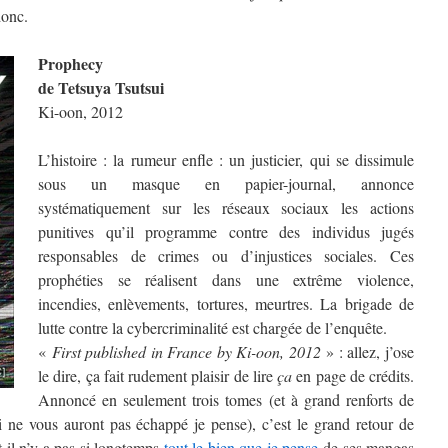
donc.
Prophecy
de Tetsuya Tsutsui
Ki-oon, 2012
L’histoire : la rumeur enfle : un justicier, qui se dissimule
sous un masque en papier-journal, annonce
systématiquement sur les réseaux sociaux les actions
punitives qu’il programme contre des individus jugés
responsables de crimes ou d’injustices sociales. Ces
prophéties se réalisent dans une extrême violence,
incendies, enlèvements, tortures, meurtres. La brigade de
lutte contre la cybercriminalité est chargée de l’enquête.
«
First published in France by Ki-oon, 2012
» : allez, j’ose
le dire, ça fait rudement plaisir de lire
ça
en page de crédits.
Annoncé en seulement trois tomes (et à grand renforts de
 ne vous auront pas échappé je pense), c’est le grand retour de
it il n’y a pas si longtemps
tout le bien que je pense
de ses mangas