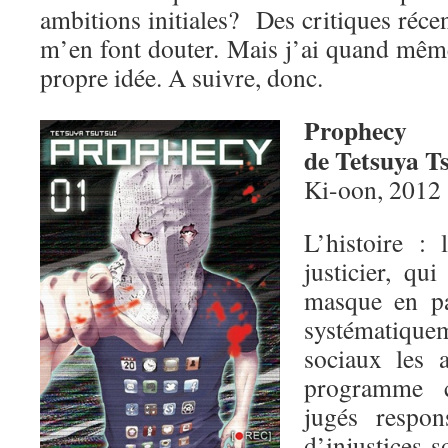
ambitions initiales? Des critiques réce
m’en font douter. Mais j’ai quand mêm
propre idée. A suivre, donc.
Prophecy
de Tetsuya T
Ki-oon, 2012
L’histoire :
justicier, qu
masque en pa
systématique
sociaux les a
programme c
jugés respo
d’injustices s