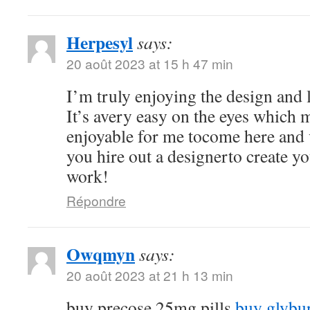
Herpesyl
says:
20 août 2023 at 15 h 47 min
I’m truly enjoying the design and 
It’s avery easy on the eyes which
enjoyable for me tocome here and 
you hire out a designerto create y
work!
Répondre
Owqmyn
says:
20 août 2023 at 21 h 13 min
buy precose 25mg pills
buy glybu