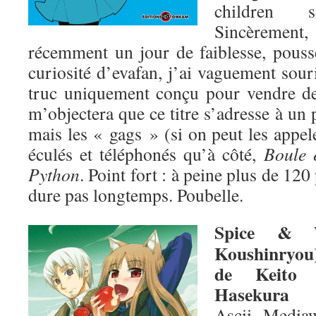
children 
Sincèrement
récemment un jour de faiblesse, poussé
curiosité d’evafan, j’ai vaguement souri
truc uniquement conçu pour vendre d
m’objectera que ce titre s’adresse à un 
mais les « gags » (si on peut les appele
éculés et téléphonés qu’à côté,
Boule e
Python
. Point fort : à peine plus de 12
dure pas longtemps. Poubelle.
Spice & 
Koushinryou
de Keito
Hasekura
Ascii Media