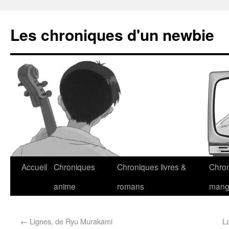
Les chroniques d'un newbie
Accueil
Chroniques
Chroniques livres &
Chro
anime
romans
man
←
Lignes, de Ryu Murakami
L