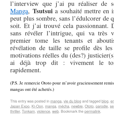
l’interview que j’ai pu réaliser de
Tsutsui
Manga
,
a souhaité mettre en 
peut plus sombre, sans l’édulcorer de 
soit. Et j’ai trouvé cela passionnant. D
sans révéler l’intrigue, qui va très 
premier tome les tenants et abouti
révélation de taille se profile dès le
motivations réelles du (des?) justicier(
ai déjà trop dit : vivement le to
rapidement.
(P.S. Je remercie Ototo pour m’avoir gracieusement remis
mangas ont été achetés.)
This entry was posted in
manga
,
vie du blog
and tagged
blog
,
e
Japan Expo
,
Ki-Oon
,
manga
,
mécha
,
newbie
,
Ototo
,
parodie
,
se
thriller
,
Tonkam
,
violence
,
web
. Bookmark the
permalink
.