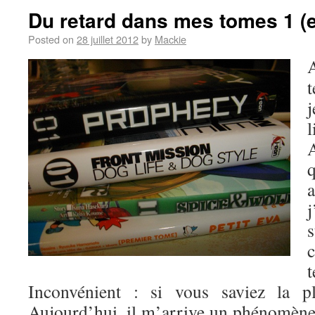
Du retard dans mes tomes 1 (
Posted on
28 juillet 2012
by
Mackie
t
j
j
Inconvénient : si vous saviez la 
Aujourd’hui, il m’arrive un phénomène