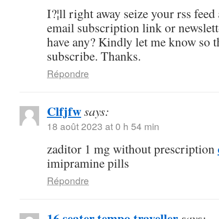
I?¦ll right away seize your rss feed 
email subscription link or newslet
have any? Kindly let me know so th
subscribe. Thanks.
Répondre
Clfjfw
says:
18 août 2023 at 0 h 54 min
zaditor 1 mg without prescription
imipramine pills
Répondre
16 seater tempo traveller
says: