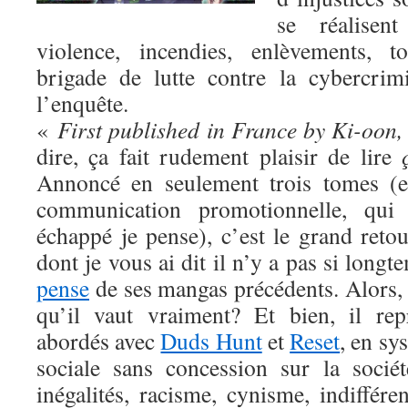
se réalisen
violence, incendies, enlèvements, t
brigade de lutte contre la cybercrim
l’enquête.
«
First published in France by Ki-oon,
dire, ça fait rudement plaisir de lire
Annoncé en seulement trois tomes (e
communication promotionnelle, qui
échappé je pense), c’est le grand reto
dont je vous ai dit il n’y a pas si long
pense
de ses mangas précédents. Alors,
qu’il vaut vraiment? Et bien, il re
abordés avec
Duds Hunt
et
Reset
, en sy
sociale sans concession sur la sociét
inégalités, racisme, cynisme, indiffér