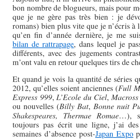
bon nombre de blogueurs, mais pour moi
que je ne gère pas très bien : je dév
romans) bien plus vite que je n’écris à le
qu’en fin d’année dernière, je me sui
bilan de rattrapage
, dans lequel je pas
différents, avec des jugements contras
m’ont valu en retour quelques tirs de ch
Et quand je vois la quantité de séries
2012, qu’elles soient anciennes (
Full M
Express 999
,
L’Ecole du Ciel
,
Macross 
ou nouvelles (
Billy Bat
,
Bonne nuit P
Shakespeares,
Thermae Romae
…), s
toujours pas écrit une ligne, j’ai des
semaines d’absence post-
Japan
Expo
p