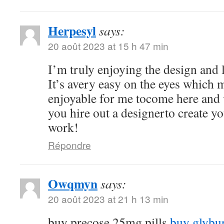
Herpesyl
says:
20 août 2023 at 15 h 47 min
I’m truly enjoying the design and 
It’s avery easy on the eyes which
enjoyable for me tocome here and 
you hire out a designerto create y
work!
Répondre
Owqmyn
says:
20 août 2023 at 21 h 13 min
buy precose 25mg pills
buy glybu