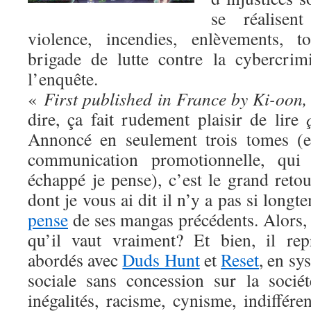
se réalisen
violence, incendies, enlèvements, t
brigade de lutte contre la cybercrim
l’enquête.
«
First published in France by Ki-oon,
dire, ça fait rudement plaisir de lire
Annoncé en seulement trois tomes (e
communication promotionnelle, qui
échappé je pense), c’est le grand reto
dont je vous ai dit il n’y a pas si long
pense
de ses mangas précédents. Alors,
qu’il vaut vraiment? Et bien, il re
abordés avec
Duds Hunt
et
Reset
, en sy
sociale sans concession sur la sociét
inégalités, racisme, cynisme, indiffér