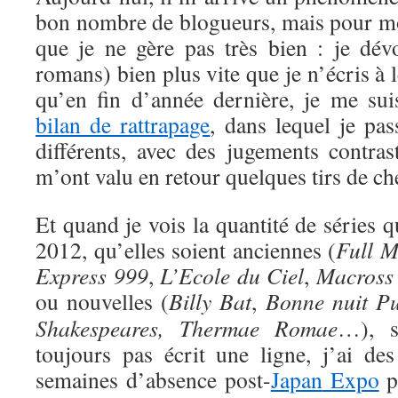
bon nombre de blogueurs, mais pour moi
que je ne gère pas très bien : je dév
romans) bien plus vite que je n’écris à le
qu’en fin d’année dernière, je me sui
bilan de rattrapage
, dans lequel je pas
différents, avec des jugements contras
m’ont valu en retour quelques tirs de ch
Et quand je vois la quantité de séries
2012, qu’elles soient anciennes (
Full M
Express 999
,
L’Ecole du Ciel
,
Macross 
ou nouvelles (
Billy Bat
,
Bonne nuit P
Shakespeares,
Thermae Romae
…), s
toujours pas écrit une ligne, j’ai des
semaines d’absence post-
Japan
Expo
p