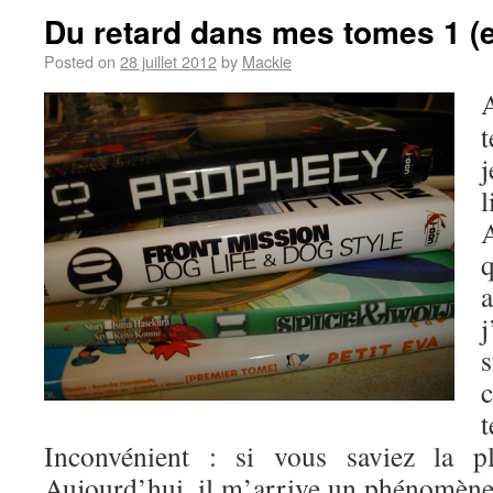
Du retard dans mes tomes 1 (
Posted on
28 juillet 2012
by
Mackie
t
j
j
Inconvénient : si vous saviez la 
Aujourd’hui, il m’arrive un phénomène