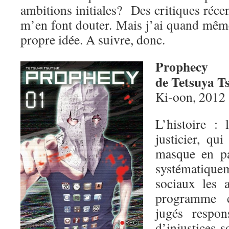
ambitions initiales? Des critiques réce
m’en font douter. Mais j’ai quand mêm
propre idée. A suivre, donc.
Prophecy
de Tetsuya T
Ki-oon, 2012
L’histoire :
justicier, qu
masque en pa
systématique
sociaux les a
programme c
jugés respo
d’injustices s