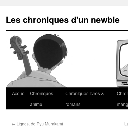
Les chroniques d'un newbie
Accueil
Chroniques
Chroniques livres &
Chro
anime
romans
man
←
Lignes, de Ryu Murakami
L