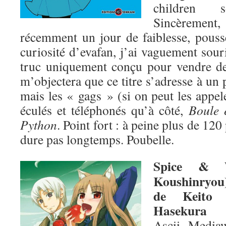
children 
Sincèrement
récemment un jour de faiblesse, poussé
curiosité d’evafan, j’ai vaguement souri
truc uniquement conçu pour vendre d
m’objectera que ce titre s’adresse à un 
mais les « gags » (si on peut les appele
éculés et téléphonés qu’à côté,
Boule e
Python
. Point fort : à peine plus de 12
dure pas longtemps. Poubelle.
Spice & 
Koushinryou
de Keito
Hasekura
Ascii Media