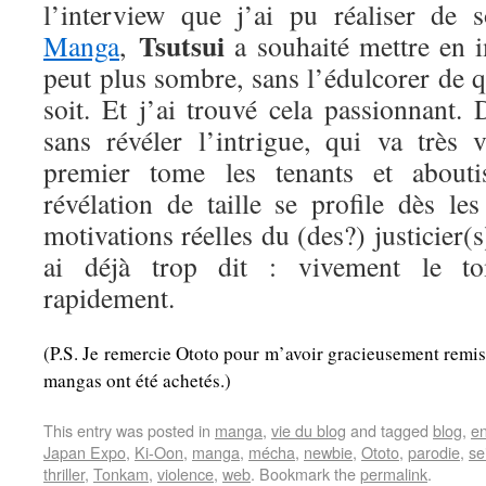
l’interview que j’ai pu réaliser de
Tsutsui
Manga
,
a souhaité mettre en 
peut plus sombre, sans l’édulcorer de 
soit. Et j’ai trouvé cela passionnant. D
sans révéler l’intrigue, qui va très 
premier tome les tenants et abouti
révélation de taille se profile dès le
motivations réelles du (des?) justicier(
ai déjà trop dit : vivement le to
rapidement.
(P.S. Je remercie Ototo pour m’avoir gracieusement remis
mangas ont été achetés.)
This entry was posted in
manga
,
vie du blog
and tagged
blog
,
e
Japan Expo
,
Ki-Oon
,
manga
,
mécha
,
newbie
,
Ototo
,
parodie
,
se
thriller
,
Tonkam
,
violence
,
web
. Bookmark the
permalink
.