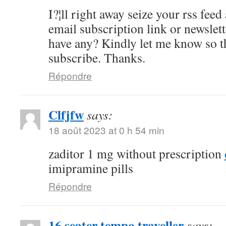
I?¦ll right away seize your rss feed 
email subscription link or newslet
have any? Kindly let me know so th
subscribe. Thanks.
Répondre
Clfjfw
says:
18 août 2023 at 0 h 54 min
zaditor 1 mg without prescription
imipramine pills
Répondre
16 seater tempo traveller
says: