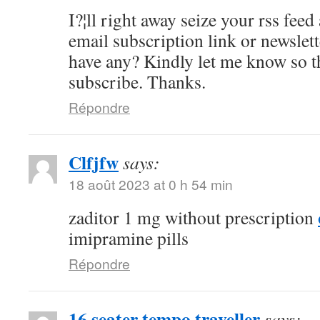
I?¦ll right away seize your rss feed 
email subscription link or newslet
have any? Kindly let me know so th
subscribe. Thanks.
Répondre
Clfjfw
says:
18 août 2023 at 0 h 54 min
zaditor 1 mg without prescription
imipramine pills
Répondre
16 seater tempo traveller
says: