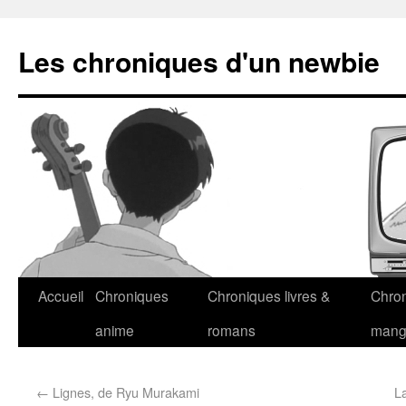
Les chroniques d'un newbie
Accueil
Chroniques
Chroniques livres &
Chro
anime
romans
man
←
Lignes, de Ryu Murakami
L