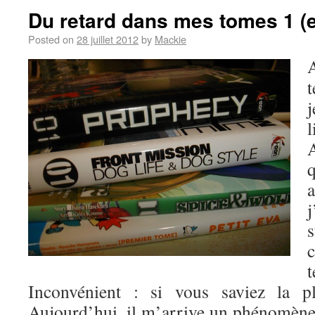
Du retard dans mes tomes 1 (
Posted on
28 juillet 2012
by
Mackie
t
j
j
Inconvénient : si vous saviez la 
Aujourd’hui, il m’arrive un phénomène