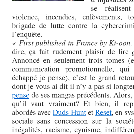
se réalisen
violence, incendies, enlèvements, t
brigade de lutte contre la cybercrim
l’enquête.
«
First published in France by Ki-oon,
dire, ça fait rudement plaisir de lire
Annoncé en seulement trois tomes (e
communication promotionnelle, qui
échappé je pense), c’est le grand reto
dont je vous ai dit il n’y a pas si long
pense
de ses mangas précédents. Alors,
qu’il vaut vraiment? Et bien, il re
abordés avec
Duds Hunt
et
Reset
, en sy
sociale sans concession sur la sociét
inégalités, racisme, cynisme, indiffér