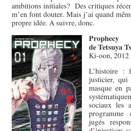
ambitions initiales? Des critiques réce
m’en font douter. Mais j’ai quand mêm
propre idée. A suivre, donc.
Prophecy
de Tetsuya T
Ki-oon, 2012
L’histoire :
justicier, qu
masque en pa
systématique
sociaux les a
programme c
jugés respo
d’injustices s