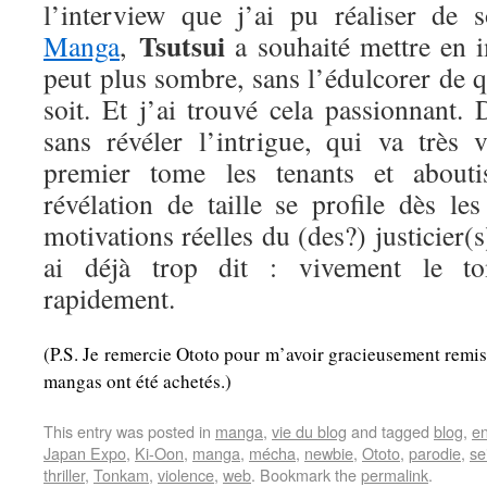
l’interview que j’ai pu réaliser de
Tsutsui
Manga
,
a souhaité mettre en 
peut plus sombre, sans l’édulcorer de 
soit. Et j’ai trouvé cela passionnant. D
sans révéler l’intrigue, qui va très 
premier tome les tenants et abouti
révélation de taille se profile dès le
motivations réelles du (des?) justicier(
ai déjà trop dit : vivement le to
rapidement.
(P.S. Je remercie Ototo pour m’avoir gracieusement remis
mangas ont été achetés.)
This entry was posted in
manga
,
vie du blog
and tagged
blog
,
e
Japan Expo
,
Ki-Oon
,
manga
,
mécha
,
newbie
,
Ototo
,
parodie
,
se
thriller
,
Tonkam
,
violence
,
web
. Bookmark the
permalink
.