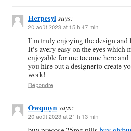
Herpesyl
says:
20 août 2023 at 15 h 47 min
I’m truly enjoying the design and 
It’s avery easy on the eyes which
enjoyable for me tocome here and 
you hire out a designerto create y
work!
Répondre
Owqmyn
says:
20 août 2023 at 21 h 13 min
buy precose 25mg pills
buy glybu