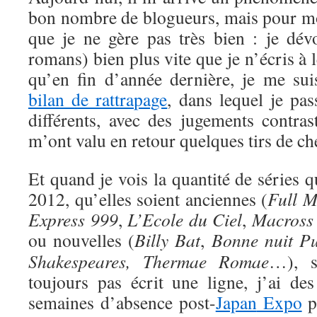
bon nombre de blogueurs, mais pour moi
que je ne gère pas très bien : je dév
romans) bien plus vite que je n’écris à le
qu’en fin d’année dernière, je me sui
bilan de rattrapage
, dans lequel je pas
différents, avec des jugements contras
m’ont valu en retour quelques tirs de ch
Et quand je vois la quantité de séries
2012, qu’elles soient anciennes (
Full M
Express 999
,
L’Ecole du Ciel
,
Macross 
ou nouvelles (
Billy Bat
,
Bonne nuit P
Shakespeares,
Thermae Romae
…), s
toujours pas écrit une ligne, j’ai des
semaines d’absence post-
Japan
Expo
p