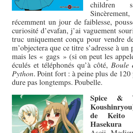
children 
Sincèrement
récemment un jour de faiblesse, poussé
curiosité d’evafan, j’ai vaguement souri
truc uniquement conçu pour vendre d
m’objectera que ce titre s’adresse à un 
mais les « gags » (si on peut les appele
éculés et téléphonés qu’à côté,
Boule e
Python
. Point fort : à peine plus de 12
dure pas longtemps. Poubelle.
Spice & 
Koushinryou
de Keito
Hasekura
Ascii Media