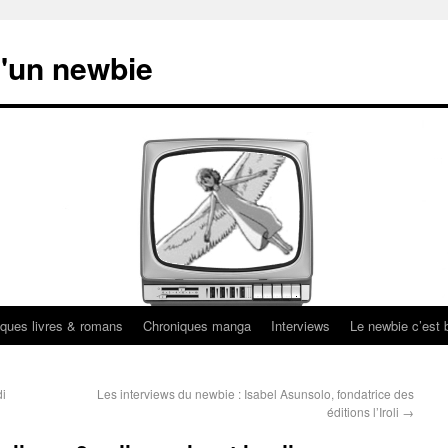
'un newbie
ques livres & romans
Chroniques manga
Interviews
Le newbie c’est b
di
Les interviews du newbie : Isabel Asunsolo, fondatrice des
éditions l’Iroli
→