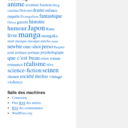
anime
baston
aventure
blog
drame
enfance
cinéma
Delcourt
fantastique
enquête
Evangelion
histoire
guerre
Glénat
Japon
humour
Kana
manga
livre
mangaka
mécha
mort
musique classique
nanar
newbie
perso
one-shot
Picquier
psychologique
poétique
polar
politique
que c'est beau
roman
robots
réalisme
romance
rêve
seinen
science-fiction
société
thriller
vintage
shonen
violence
Salle des machines
Connexion
Flux
RSS
des articles
RSS
des commentaires
WordPress.org