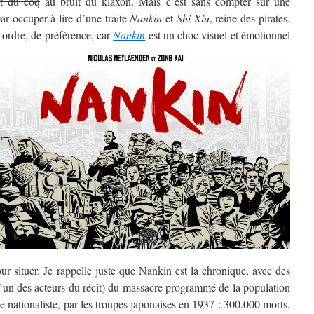
t du coq
au bruit du klaxon. Mais c’est sans compter sur une
par occuper à lire d’une traite
Nankin
et
Shi Xiu
, reine des pirates.
t ordre, de préférence,
car
Nankin
est un choc visuel et émotionnel
ur situer. Je rappelle juste que Nankin est la chronique, avec des
 d’un des acteurs du récit) du massacre programmé de la population
e nationaliste, par les troupes japonaises en 1937 : 300.000 morts.