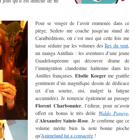
 jolis qu’il est difficile de ne
Pour se venger de l’avoir emmenée dans ce
piège, Sedeto me coache jusqu’au stand de
Caraïbéditions, où c’est moi qui cette fois me
laisse séduire par les volumes des
Îles du vent
,
un manga Antillais : les aventures d’une jeune
Guadeloupéenne qui découvre drame de
l’immigration clandestine haïtienne dans les
Elodie Koeger
Antilles françaises.
me gratifie
gentiment d’un magnifique dessin de dédicace
(et d’un sourire, sisi, malgré la fatigue
accumulée). Je remercie également au passage
Florent Charbonnier
, l’édteur, pour m’avoir
offert en bonus le très drôle
Waldo Papaye
,
Alexandre Sainte-Rose
d’
. Je confirme que ce
volume mérite bien la note bonne pioche
qu’
Animeland lui a consacrée
!