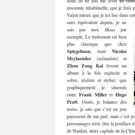
donc de ne pas me lever
au chan
insomnie inhabituelle, que je finis 
Valait mieux que je les lise dans ce
sans équivalent depuis, je ne
sais pas moi,
Maus
par
exemple. Le traitement est bien
plus classique que chez
Spiegelman
Nicolas
, mais
Meylaender
(scénariste) et
Zhou Zong Kai
livrent un
album à la fois explicite et
sobre, réaliste et stylisé, que
graphiquement je situerais
Frank Miller
Hugo
entre
et
Pratt
. Ouais, je balance des
noms, je sais que c’est un peu
paresseux de ma part, mais c’est po
personnages réels (lire la postface
de Nankin, alors capitale de la Chin