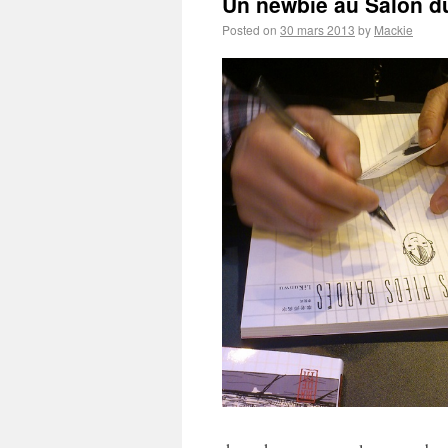
Un newbie au Salon du 
Posted on
30 mars 2013
by
Mackie