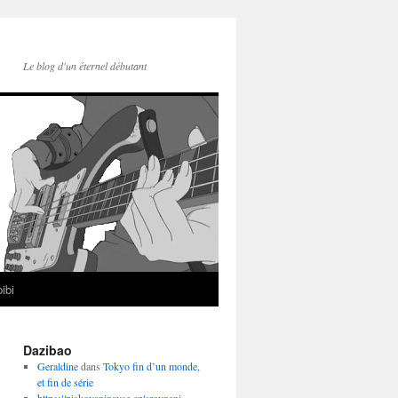
Le blog d'un éternel débutant
ibi
Dazibao
Geraldine
dans
Tokyo fin d’un monde,
et fin de série