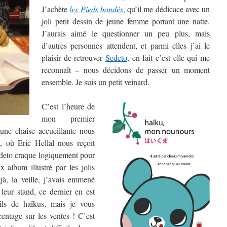
J’achète
les Pieds bandés
, qu’il me dédicace avec un
joli petit dessin de jeune femme portant une natte.
J’aurais aimé le questionner un peu plus, mais
d’autres personnes attendent, et parmi elles j’ai le
plaisir de retrouver
Sedeto
, en fait c’est elle qui me
reconnaît – nous décidons de passer un moment
ensemble. Je suis un petit veinard.
C’est l’heure de
mon premier
’une chaise accueillante nous
i
, où Eric Hellal nous reçoit
edeto craque logiquement pour
 album illustré par les jolis
jà, la veille, j’avais emmené
leur stand, ce dernier en est
eils de haïkus, mais je vous
entage sur les ventes ! C’est