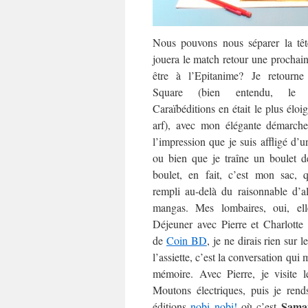
Nous pouvons nous séparer la têt
jouera le match retour une prochaine
être à l’Epitanime? Je retourn
Square (bien entendu, le
Caraïbéditions en était le plus éloi
arf), avec mon élégante démarch
l’impression que je suis affligé d’u
ou bien que je traîne un boulet d
boulet, en fait, c’est mon sac, q
rempli au-delà du raisonnable d’a
mangas. Mes lombaires, oui, ell
Déjeuner avec Pierre et Charlotte 
de
Coin BD
, je ne dirais rien sur 
l’assiette, c’est la conversation qui 
mémoire. Avec Pierre, je visite l
Moutons électriques, puis je rend
Saman
éditions
nobi nobi!
où c’est