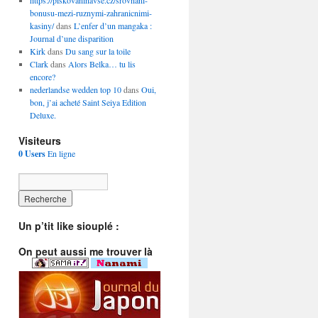
https://piskovaninavse.cz/srovnani-
bonusu-mezi-ruznymi-zahranicnimi-
kasiny/
dans
L’enfer d’un mangaka :
Journal d’une disparition
Kirk
dans
Du sang sur la toile
Clark
dans
Alors Belka… tu lis
encore?
nederlandse wedden top 10
dans
Oui,
bon, j’ai acheté Saint Seiya Edition
Deluxe.
Visiteurs
0 Users
En ligne
Un p’tit like siouplé :
On peut aussi me trouver là