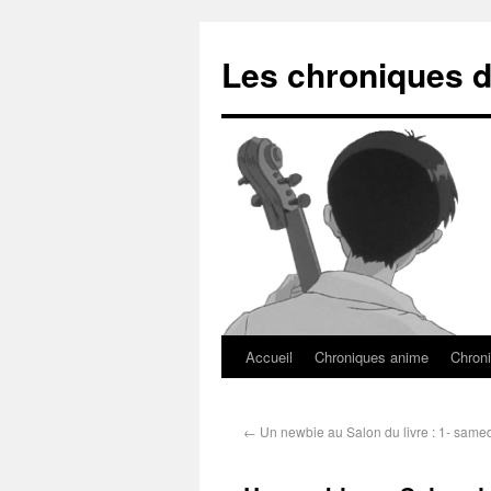
Les chroniques d
Accueil
Chroniques anime
Chroni
←
Un newbie au Salon du livre : 1- same