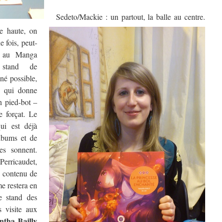
Sedeto/Mackie : un partout, la balle au centre.
e haute, on
 fois, peut-
e au Manga
 stand de
gné possible,
e qui donne
n pied-bot –
e forçat. Le
ui est déjà
lbums et de
es sonnent.
Perricaudet,
le contenu de
me restera en
e stand des
s visite aux
tha Bailly