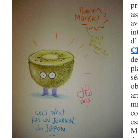
pr
as
a
i
C
de
p
s
o
a
m
co
e
M