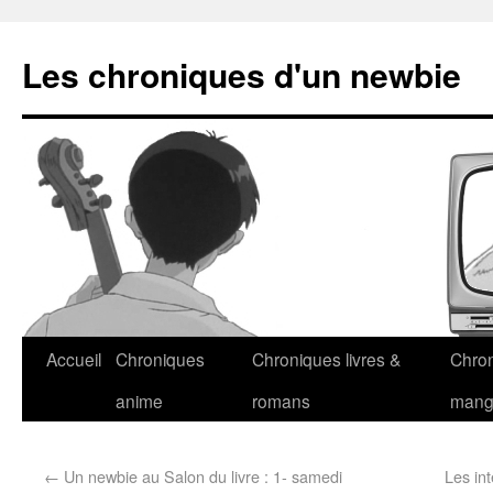
Les chroniques d'un newbie
Accueil
Chroniques
Chroniques livres &
Chro
anime
romans
man
←
Un newbie au Salon du livre : 1- samedi
Les in