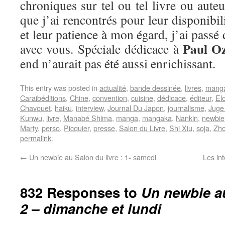
chroniques sur tel ou tel livre ou aut
que j’ai rencontrés pour leur disponibi
et leur patience à mon égard, j’ai pass
Paul O
avec vous. Spéciale dédicace à
end n’aurait pas été aussi enrichissant.
This entry was posted in
actualité
,
bande dessinée
,
livres
,
mang
Caraibéditions
,
Chine
,
convention
,
cuisine
,
dédicace
,
éditeur
,
El
Chavouet
,
haiku
,
interview
,
Journal Du Japon
,
journalisme
,
Juge
Kunwu
,
livre
,
Manabé Shima
,
manga
,
mangaka
,
Nankin
,
newbie
Marty
,
perso
,
Picquier
,
presse
,
Salon du Livre
,
Shi Xiu
,
soja
,
Zho
permalink
.
←
Un newbie au Salon du livre : 1- samedi
Les in
832 Responses to
Un newbie au
2 – dimanche et lundi