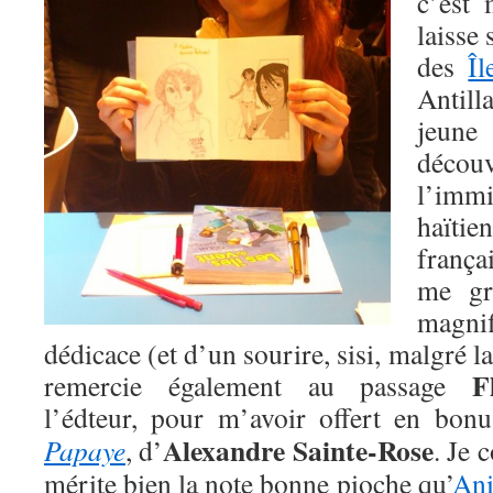
c’est 
laisse
des
Îl
Antilla
jeune
déc
l’imm
haïtie
franç
me gr
magn
dédicace (et d’un sourire, sisi, malgré l
F
remercie également au passage
l’édteur, pour m’avoir offert en bon
Alexandre Sainte-Rose
Papaye
, d’
. Je 
mérite bien la note bonne pioche qu’
Ani