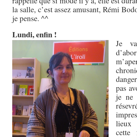
rappelle que si mode il y a, elle est dura
la salle, c’est assez amusant, Rémi Bod
je pense. ^^
Lundi, enfin !
Je va
d’ab
m’ap
chr
danger
pas av
je ne 
résevr
impres
lieux
cette