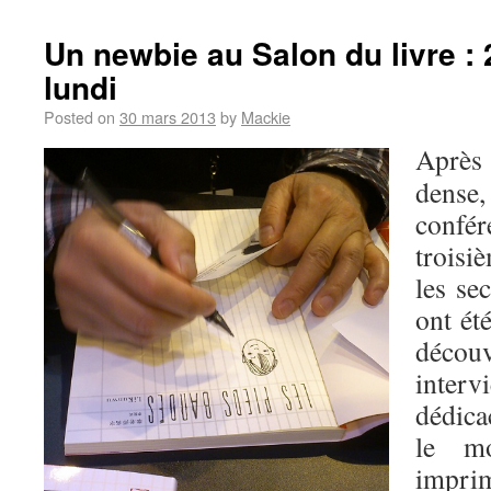
Un newbie au Salon du livre :
lundi
Posted on
30 mars 2013
by
Mackie
Après
dens
confé
troisi
les se
ont ét
déco
inter
dédica
le mo
impri