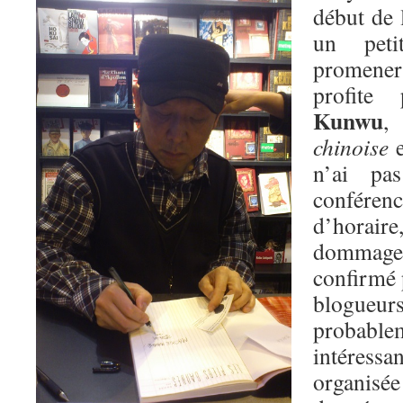
début de 
un pet
promener 
profite
Kunwu
,
chinoise
e
n’ai pa
conférenc
d’horai
dommage
confirmé 
blogue
probab
intéres
organis