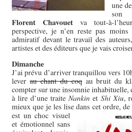
une de
son 
Florent Chavouet
va tout-à-l’heu
perspective, je n’en reste pas moins
admiratif devant le travail des auteurs
artistes et des éditeurs que je vais croise
Dimanche
J’ai prévu d’arriver tranquillou vers 10
lever
au chant du coq
au bruit du kl
compter sur une insomnie inhabituelle, q
à lire d’une traite
Nankin
et
Shi Xiu
, 
mieux que je les lise dans cet ordre, de
est un choc visuel
et émotionnel sans