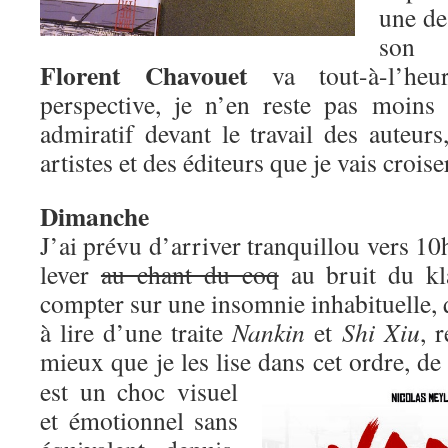
une de
son 
Florent Chavouet
va tout-à-l’heu
perspective, je n’en reste pas moins
admiratif devant le travail des auteurs
artistes et des éditeurs que je vais croise
Dimanche
J’ai prévu d’arriver tranquillou vers 10
lever
au chant du coq
au bruit du kl
compter sur une insomnie inhabituelle, q
à lire d’une traite
Nankin
et
Shi Xiu
, 
mieux que je les lise dans cet ordre, de
est un choc visuel
et émotionnel sans