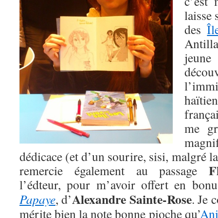
c’est 
laisse
des
Îl
Antilla
jeune
déc
l’imm
haïtie
franç
me gr
magn
dédicace (et d’un sourire, sisi, malgré l
F
remercie également au passage
l’édteur, pour m’avoir offert en bon
Alexandre Sainte-Rose
Papaye
, d’
. Je 
mérite bien la note bonne pioche qu’
Ani