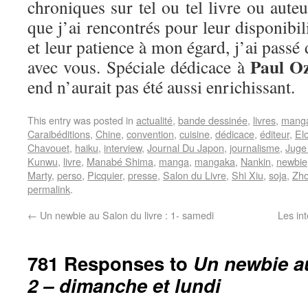
chroniques sur tel ou tel livre ou aut
que j’ai rencontrés pour leur disponibi
et leur patience à mon égard, j’ai pass
Paul O
avec vous. Spéciale dédicace à
end n’aurait pas été aussi enrichissant.
This entry was posted in
actualité
,
bande dessinée
,
livres
,
mang
Caraibéditions
,
Chine
,
convention
,
cuisine
,
dédicace
,
éditeur
,
El
Chavouet
,
haiku
,
interview
,
Journal Du Japon
,
journalisme
,
Juge
Kunwu
,
livre
,
Manabé Shima
,
manga
,
mangaka
,
Nankin
,
newbie
Marty
,
perso
,
Picquier
,
presse
,
Salon du Livre
,
Shi Xiu
,
soja
,
Zho
permalink
.
←
Un newbie au Salon du livre : 1- samedi
Les in
781 Responses to
Un newbie au
2 – dimanche et lundi