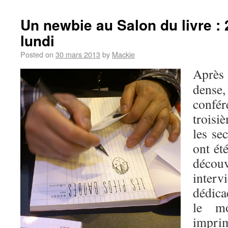
Un newbie au Salon du livre :
lundi
Posted on
30 mars 2013
by
Mackie
Après
dens
confé
troisi
les se
ont ét
déco
inter
dédica
le mo
impri