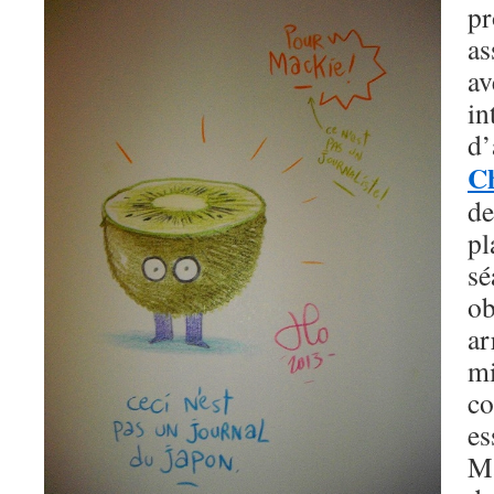
pr
as
a
i
C
de
p
s
o
a
m
co
e
M