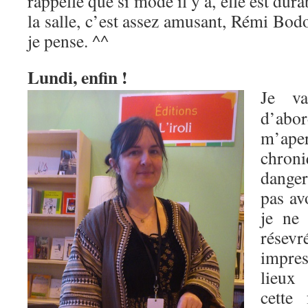
rappelle que si mode il y a, elle est dura
la salle, c’est assez amusant, Rémi Bod
je pense. ^^
Lundi, enfin !
Je va
d’ab
m’ap
chr
danger
pas av
je ne 
résevr
impres
lieux
cette