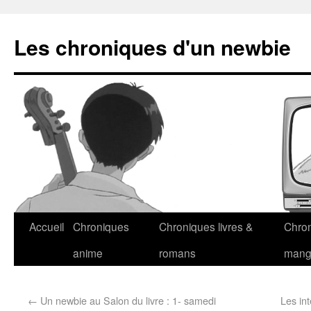
Les chroniques d'un newbie
Accueil
Chroniques
Chroniques livres &
Chro
anime
romans
man
←
Un newbie au Salon du livre : 1- samedi
Les in