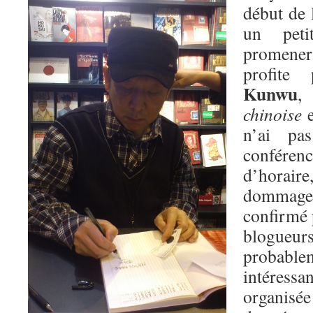
début de 
un pet
promener 
profite
Kunwu
,
chinoise
e
n’ai pa
conférenc
d’horai
dommage
confirmé 
blogue
probab
intéres
organis