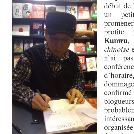
début de 
un pet
promener 
profite
Kunwu
,
chinoise
e
n’ai pa
conférenc
d’horai
dommage
confirmé 
blogue
probab
intéres
organis