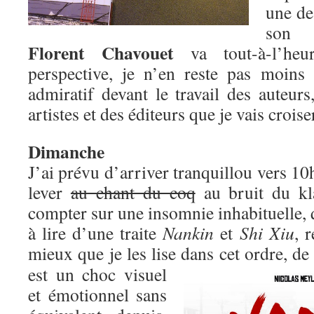
une de
son 
Florent Chavouet
va tout-à-l’heu
perspective, je n’en reste pas moins
admiratif devant le travail des auteurs
artistes et des éditeurs que je vais croise
Dimanche
J’ai prévu d’arriver tranquillou vers 10
lever
au chant du coq
au bruit du kl
compter sur une insomnie inhabituelle, q
à lire d’une traite
Nankin
et
Shi Xiu
, 
mieux que je les lise dans cet ordre, de
est un choc visuel
et émotionnel sans