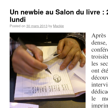
Un newbie au Salon du livre :
lundi
Posted on
30 mars 2013
by
Mackie
Après
dens
confé
troisi
les se
ont ét
déco
inter
dédica
le mo
impri