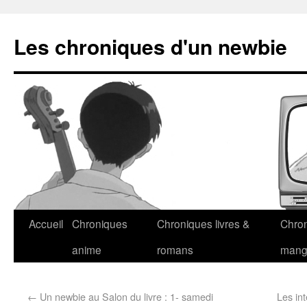
Les chroniques d'un newbie
Accueil
Chroniques
Chroniques livres &
Chro
anime
romans
man
←
Un newbie au Salon du livre : 1- samedi
Les in