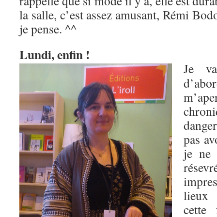
rappelle que si mode il y a, elle est dura
la salle, c’est assez amusant, Rémi Bod
je pense. ^^
Lundi, enfin !
Je va
d’ab
m’ap
chr
danger
pas av
je ne 
résevr
impres
lieux
cette