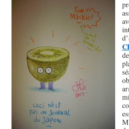
pr
as
a
i
C
de
p
s
o
a
m
co
e
M