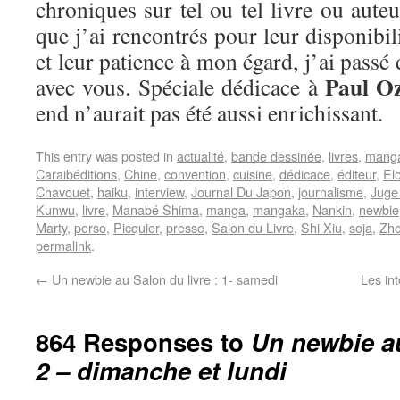
chroniques sur tel ou tel livre ou aut
que j’ai rencontrés pour leur disponibi
et leur patience à mon égard, j’ai pass
Paul O
avec vous. Spéciale dédicace à
end n’aurait pas été aussi enrichissant.
This entry was posted in
actualité
,
bande dessinée
,
livres
,
mang
Caraibéditions
,
Chine
,
convention
,
cuisine
,
dédicace
,
éditeur
,
El
Chavouet
,
haiku
,
interview
,
Journal Du Japon
,
journalisme
,
Juge
Kunwu
,
livre
,
Manabé Shima
,
manga
,
mangaka
,
Nankin
,
newbie
Marty
,
perso
,
Picquier
,
presse
,
Salon du Livre
,
Shi Xiu
,
soja
,
Zho
permalink
.
←
Un newbie au Salon du livre : 1- samedi
Les in
864 Responses to
Un newbie au
2 – dimanche et lundi