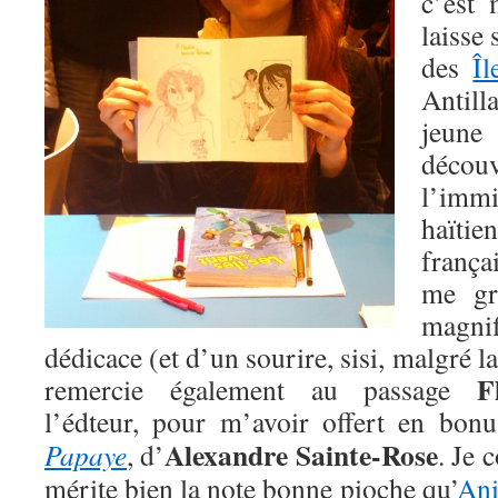
c’est 
laisse
des
Îl
Antilla
jeune
déc
l’imm
haïtie
franç
me gr
magn
dédicace (et d’un sourire, sisi, malgré l
F
remercie également au passage
l’édteur, pour m’avoir offert en bon
Alexandre Sainte-Rose
Papaye
, d’
. Je 
mérite bien la note bonne pioche qu’
Ani