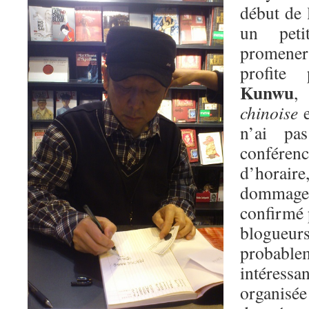
début de 
un pet
promener 
profite
Kunwu
,
chinoise
e
n’ai pa
conférenc
d’horai
dommage
confirmé 
blogue
probab
intéres
organis