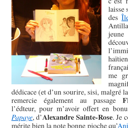
c’est 
laisse
des
Îl
Antilla
jeune
déc
l’imm
haïtie
franç
me gr
magn
dédicace (et d’un sourire, sisi, malgré l
F
remercie également au passage
l’édteur, pour m’avoir offert en bon
Alexandre Sainte-Rose
Papaye
, d’
. Je 
mérite bien la note bonne pioche qu’
Ani