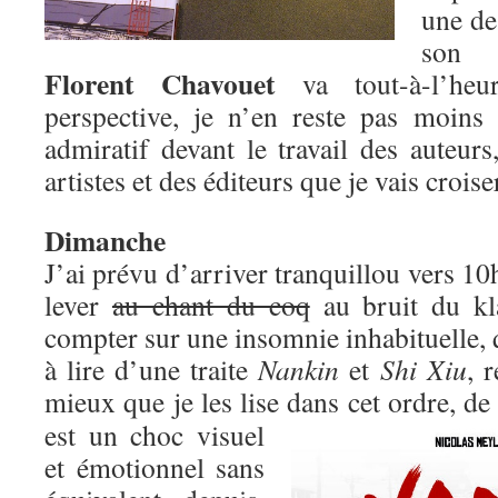
une de
son 
Florent Chavouet
va tout-à-l’heu
perspective, je n’en reste pas moins
admiratif devant le travail des auteurs
artistes et des éditeurs que je vais croise
Dimanche
J’ai prévu d’arriver tranquillou vers 10
lever
au chant du coq
au bruit du kl
compter sur une insomnie inhabituelle, q
à lire d’une traite
Nankin
et
Shi Xiu
, 
mieux que je les lise dans cet ordre, de
est un choc visuel
et émotionnel sans