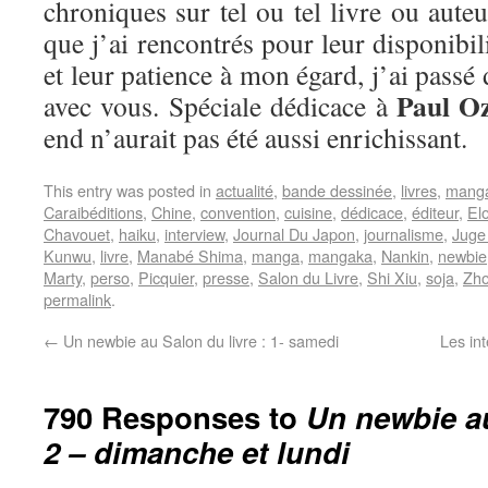
chroniques sur tel ou tel livre ou aut
que j’ai rencontrés pour leur disponibi
et leur patience à mon égard, j’ai pass
Paul O
avec vous. Spéciale dédicace à
end n’aurait pas été aussi enrichissant.
This entry was posted in
actualité
,
bande dessinée
,
livres
,
mang
Caraibéditions
,
Chine
,
convention
,
cuisine
,
dédicace
,
éditeur
,
El
Chavouet
,
haiku
,
interview
,
Journal Du Japon
,
journalisme
,
Juge
Kunwu
,
livre
,
Manabé Shima
,
manga
,
mangaka
,
Nankin
,
newbie
Marty
,
perso
,
Picquier
,
presse
,
Salon du Livre
,
Shi Xiu
,
soja
,
Zho
permalink
.
←
Un newbie au Salon du livre : 1- samedi
Les in
790 Responses to
Un newbie au
2 – dimanche et lundi