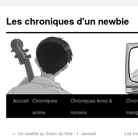
Les chroniques d'un newbie
Accueil
Chroniques
Chroniques livres &
Chro
anime
romans
man
←
Un newbie au Salon du livre : 1- samedi
Les in