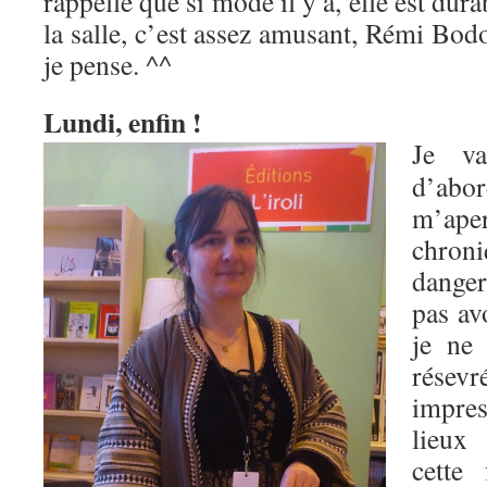
rappelle que si mode il y a, elle est dura
la salle, c’est assez amusant, Rémi Bod
je pense. ^^
Lundi, enfin !
Je va
d’ab
m’ap
chr
danger
pas av
je ne 
résevr
impres
lieux
cette