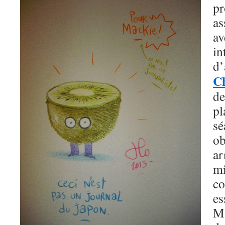
pr
as
a
i
C
de
p
s
o
a
m
co
e
M