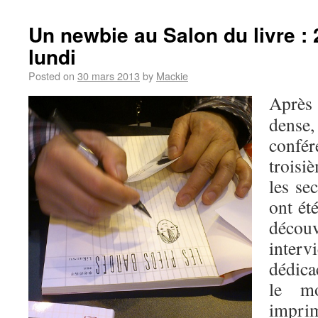
Un newbie au Salon du livre :
lundi
Posted on
30 mars 2013
by
Mackie
Après
dens
confé
troisi
les se
ont ét
déco
inter
dédica
le mo
impri