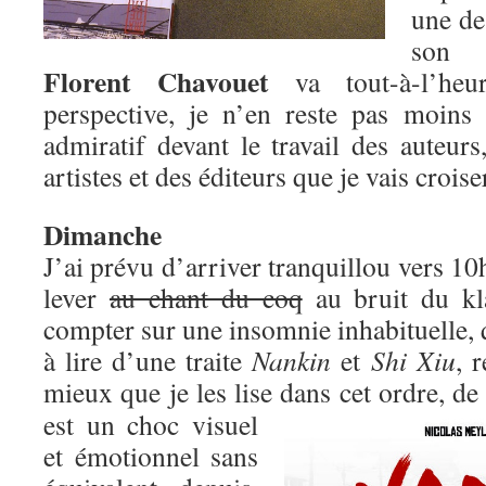
une de
son 
Florent Chavouet
va tout-à-l’heu
perspective, je n’en reste pas moins
admiratif devant le travail des auteurs
artistes et des éditeurs que je vais croise
Dimanche
J’ai prévu d’arriver tranquillou vers 10
lever
au chant du coq
au bruit du kl
compter sur une insomnie inhabituelle, q
à lire d’une traite
Nankin
et
Shi Xiu
, 
mieux que je les lise dans cet ordre, de
est un choc visuel
et émotionnel sans