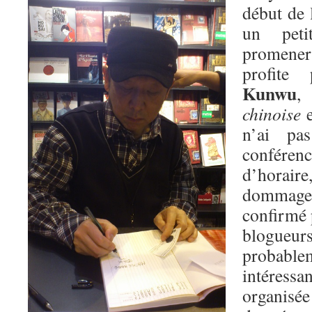
début de 
un pet
promener 
profite
Kunwu
,
chinoise
e
n’ai pa
conférenc
d’horai
dommage
confirmé 
blogue
probab
intéres
organis