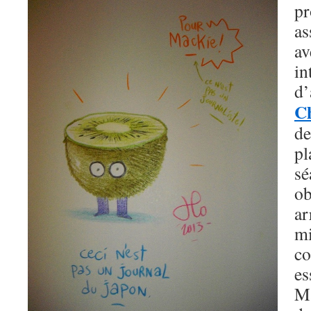
pr
as
a
i
C
de
p
s
o
a
m
co
e
M