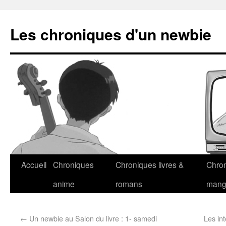
Les chroniques d'un newbie
Accueil
Chroniques
Chroniques livres &
Chro
anime
romans
man
←
Un newbie au Salon du livre : 1- samedi
Les in