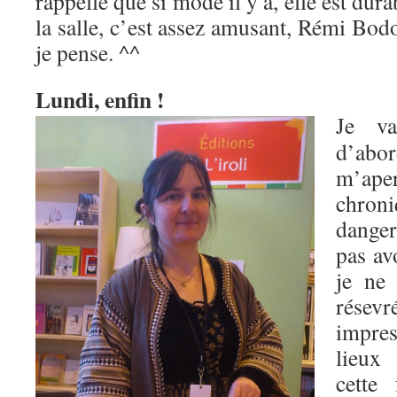
rappelle que si mode il y a, elle est dura
la salle, c’est assez amusant, Rémi Bod
je pense. ^^
Lundi, enfin !
Je va
d’ab
m’ap
chr
danger
pas av
je ne 
résevr
impres
lieux
cette