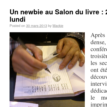
Un newbie au Salon du livre :
lundi
Posted on
30 mars 2013
by
Mackie
Après
dens
confé
troisi
les se
ont ét
déco
inter
dédica
le mo
impri