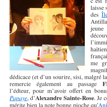
c’est 
laisse
des
Îl
Antilla
jeune
déc
l’imm
haïtie
franç
me gr
magn
dédicace (et d’un sourire, sisi, malgré l
F
remercie également au passage
l’édteur, pour m’avoir offert en bon
Alexandre Sainte-Rose
Papaye
, d’
. Je 
mérite bien la note bonne pioche qu’
Ani