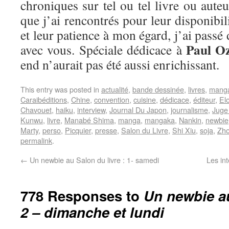
chroniques sur tel ou tel livre ou aut
que j’ai rencontrés pour leur disponibi
et leur patience à mon égard, j’ai pass
Paul O
avec vous. Spéciale dédicace à
end n’aurait pas été aussi enrichissant.
This entry was posted in
actualité
,
bande dessinée
,
livres
,
mang
Caraibéditions
,
Chine
,
convention
,
cuisine
,
dédicace
,
éditeur
,
El
Chavouet
,
haiku
,
interview
,
Journal Du Japon
,
journalisme
,
Juge
Kunwu
,
livre
,
Manabé Shima
,
manga
,
mangaka
,
Nankin
,
newbie
Marty
,
perso
,
Picquier
,
presse
,
Salon du Livre
,
Shi Xiu
,
soja
,
Zho
permalink
.
←
Un newbie au Salon du livre : 1- samedi
Les in
778 Responses to
Un newbie au
2 – dimanche et lundi