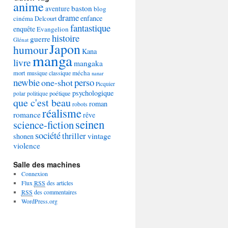
anime
baston
aventure
blog
drame
enfance
cinéma
Delcourt
fantastique
enquête
Evangelion
histoire
guerre
Glénat
Japon
humour
Kana
manga
livre
mangaka
mécha
mort
musique classique
nanar
newbie
perso
one-shot
Picquier
psychologique
poétique
polar
politique
que c'est beau
roman
robots
réalisme
romance
rêve
seinen
science-fiction
société
thriller
vintage
shonen
violence
Salle des machines
Connexion
Flux
RSS
des articles
RSS
des commentaires
WordPress.org