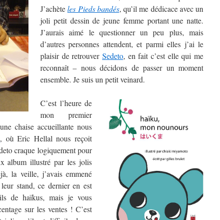
J’achète
les Pieds bandés
, qu’il me dédicace avec un
joli petit dessin de jeune femme portant une natte.
J’aurais aimé le questionner un peu plus, mais
d’autres personnes attendent, et parmi elles j’ai le
plaisir de retrouver
Sedeto
, en fait c’est elle qui me
reconnaît – nous décidons de passer un moment
ensemble. Je suis un petit veinard.
C’est l’heure de
mon premier
’une chaise accueillante nous
i
, où Eric Hellal nous reçoit
edeto craque logiquement pour
 album illustré par les jolis
jà, la veille, j’avais emmené
leur stand, ce dernier en est
eils de haïkus, mais je vous
entage sur les ventes ! C’est