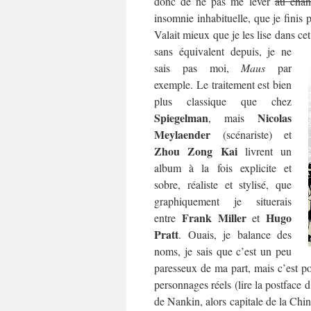
donc de ne pas me lever
au chan
insomnie inhabituelle, que je finis 
Valait mieux que je les lise dans ce
sans équivalent depuis, je ne
sais pas moi,
Maus
par
exemple. Le traitement est bien
plus classique que chez
Spiegelman
Nicolas
, mais
Meylaender
(scénariste) et
Zhou Zong Kai
livrent un
album à la fois explicite et
sobre, réaliste et stylisé, que
graphiquement je situerais
Frank Miller
Hugo
entre
et
Pratt
. Ouais, je balance des
noms, je sais que c’est un peu
paresseux de ma part, mais c’est po
personnages réels (lire la postface
de Nankin, alors capitale de la Chin