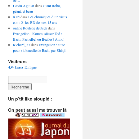
de…
Gavin Aguilar
dans
Giant Robo,
géant, et beau
Karl
dans
Les chroniques d’un vieux
con : 2- les BD de mes 15 ans
online Roulette deutsch
dans
Evangelion : Komm, süsser Tod :
Bach, Pachelbel ou Beatles? Anno!
Richard_37
dans
Evangelion : suite
pour violoncelle de Bach, par Shinji
Visiteurs
434 Users
En ligne
Un p’tit like siouplé :
On peut aussi me trouver là