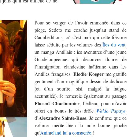
 jolis qu’il est difficile de ne
Pour se venger de l’avoir emmenée dans ce
piège, Sedeto me coache jusqu’au stand de
Caraïbéditions, où c’est moi qui cette fois me
laisse séduire par les volumes des
Îles du vent
,
un manga Antillais : les aventures d’une jeune
Guadeloupéenne qui découvre drame de
l’immigration clandestine haïtienne dans les
Elodie Koeger
Antilles françaises.
me gratifie
gentiment d’un magnifique dessin de dédicace
(et d’un sourire, sisi, malgré la fatigue
accumulée). Je remercie également au passage
Florent Charbonnier
, l’édteur, pour m’avoir
offert en bonus le très drôle
Waldo Papaye
,
Alexandre Sainte-Rose
d’
. Je confirme que ce
volume mérite bien la note bonne pioche
qu’
Animeland lui a consacrée
!