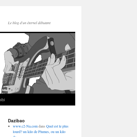
Le blog d'un éternel débutant
ibi
Dazibao
www.c2-Na.com
dans
Quel est le plus
lourd? un kilo de Plumes, ou un kilo