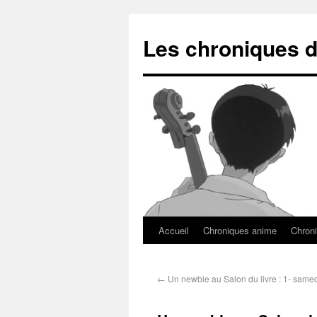
Les chroniques d
Accueil
Chroniques anime
Chroni
←
Un newbie au Salon du livre : 1- same