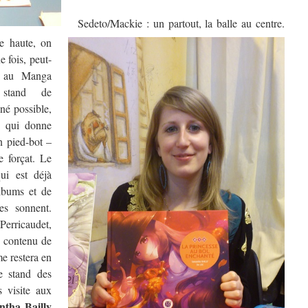
Sedeto/Mackie : un partout, la balle au centre.
e haute, on
 fois, peut-
e au Manga
 stand de
gné possible,
e qui donne
n pied-bot –
e forçat. Le
ui est déjà
lbums et de
es sonnent.
Perricaudet,
le contenu de
me restera en
e stand des
s visite aux
tha Bailly