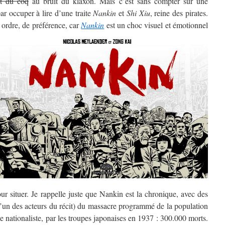
t du coq
au bruit du klaxon. Mais c’est sans compter sur une
par occuper à lire d’une traite
Nankin
et
Shi Xiu
, reine des pirates.
t ordre, de préférence,
car
Nankin
est un choc visuel et émotionnel
ur situer. Je rappelle juste que Nankin est la chronique, avec des
 d’un des acteurs du récit) du massacre programmé de la population
e nationaliste, par les troupes japonaises en 1937 : 300.000 morts.