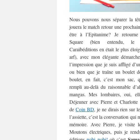
Nous pouvons nous séparer la têt
jouera le match retour une prochaine
être à l’Epitanime? Je retourn
Square (bien entendu, le
Caraïbéditions en était le plus éloi
arf), avec mon élégante démarch
l’impression que je suis affligé d’u
ou bien que je traîne un boulet d
boulet, en fait, c’est mon sac, q
rempli au-delà du raisonnable d’a
mangas. Mes lombaires, oui, ell
Déjeuner avec Pierre et Charlotte 
de
Coin BD
, je ne dirais rien sur 
l’assiette, c’est la conversation qui 
mémoire. Avec Pierre, je visite l
Moutons électriques, puis je rend
Saman
éditions
nobi nobi!
où c’est