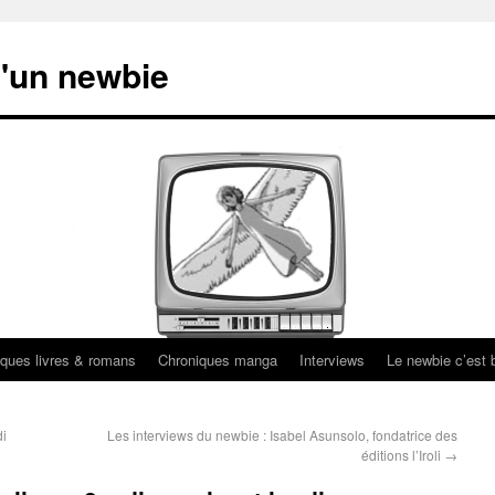
'un newbie
ques livres & romans
Chroniques manga
Interviews
Le newbie c’est b
di
Les interviews du newbie : Isabel Asunsolo, fondatrice des
éditions l’Iroli
→