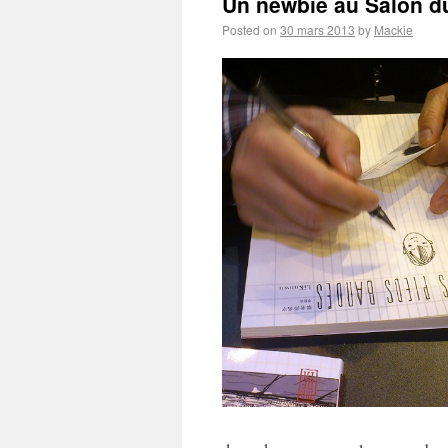
Un newbie au Salon du 
Posted on
30 mars 2013
by
Mackie