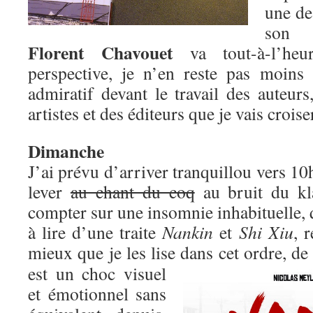
une de
son 
Florent Chavouet
va tout-à-l’heu
perspective, je n’en reste pas moins
admiratif devant le travail des auteurs
artistes et des éditeurs que je vais croise
Dimanche
J’ai prévu d’arriver tranquillou vers 10
lever
au chant du coq
au bruit du kl
compter sur une insomnie inhabituelle, q
à lire d’une traite
Nankin
et
Shi Xiu
, 
mieux que je les lise dans cet ordre, de
est un choc visuel
et émotionnel sans