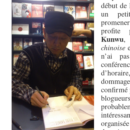
début de 
un pet
promener 
profite
Kunwu
,
chinoise
e
n’ai pa
conférenc
d’horai
dommage
confirmé 
blogue
probab
intéres
organis