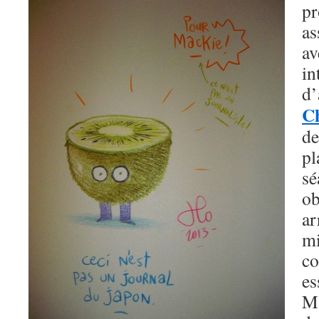
pr
as
a
i
C
de
p
s
o
a
m
co
e
M