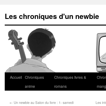
Les chroniques d'un newbie
Accueil
Chroniques
Chroniques livres &
Chro
anime
romans
man
←
Un newbie au Salon du livre : 1- samedi
Les in