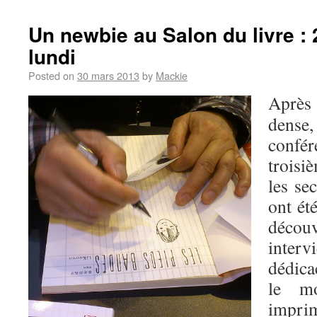
Un newbie au Salon du livre :
lundi
Posted on
30 mars 2013
by
Mackie
Après
dens
confé
troisi
les se
ont ét
déco
inter
dédica
le mo
impri