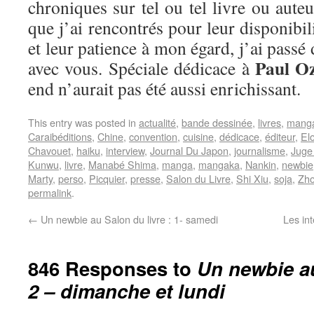
chroniques sur tel ou tel livre ou aut
que j’ai rencontrés pour leur disponibi
et leur patience à mon égard, j’ai pass
Paul O
avec vous. Spéciale dédicace à
end n’aurait pas été aussi enrichissant.
This entry was posted in
actualité
,
bande dessinée
,
livres
,
mang
Caraibéditions
,
Chine
,
convention
,
cuisine
,
dédicace
,
éditeur
,
El
Chavouet
,
haiku
,
interview
,
Journal Du Japon
,
journalisme
,
Juge
Kunwu
,
livre
,
Manabé Shima
,
manga
,
mangaka
,
Nankin
,
newbie
Marty
,
perso
,
Picquier
,
presse
,
Salon du Livre
,
Shi Xiu
,
soja
,
Zho
permalink
.
←
Un newbie au Salon du livre : 1- samedi
Les in
846 Responses to
Un newbie au
2 – dimanche et lundi