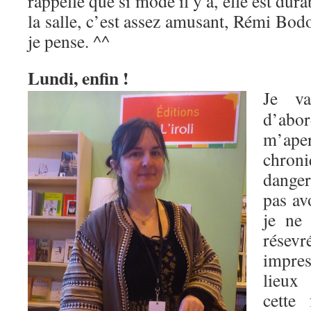
rappelle que si mode il y a, elle est dura
la salle, c’est assez amusant, Rémi Bod
je pense. ^^
Lundi, enfin !
Je va
d’ab
m’ap
chr
danger
pas av
je ne 
résevr
impres
lieux
cette