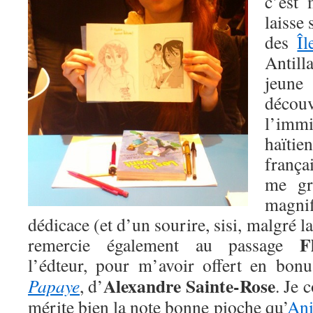
c’est 
laisse
des
Îl
Antilla
jeune
déc
l’imm
haïtie
franç
me gr
magn
dédicace (et d’un sourire, sisi, malgré l
F
remercie également au passage
l’édteur, pour m’avoir offert en bon
Alexandre Sainte-Rose
Papaye
, d’
. Je 
mérite bien la note bonne pioche qu’
Ani