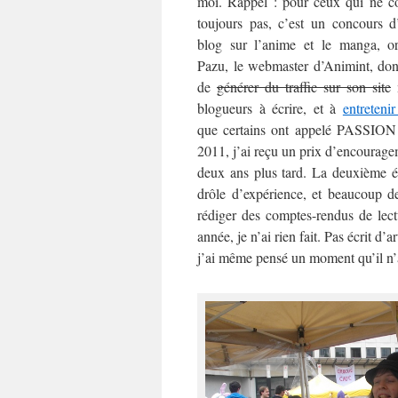
moi. Rappel : pour ceux qui ne co
toujours pas, c’est un concours d’
blog sur l’anime et le manga, or
Pazu, le webmaster d’Animint, dont
de
générer du traffic sur son site
m
blogueurs à écrire, et à
entreteni
que certains ont appelé PASSION – 
2011, j’ai reçu un prix d’encouragem
deux ans plus tard. La deuxième é
drôle d’expérience, et beaucoup de
rédiger des comptes-rendus de lect
année, je n’ai rien fait. Pas écrit d
j’ai même pensé un moment qu’il n’