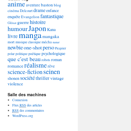
anime
baston
aventure
blog
drame
enfance
cinéma
Delcourt
fantastique
enquête
Evangelion
histoire
guerre
Glénat
Japon
humour
Kana
manga
livre
mangaka
mécha
mort
musique classique
nanar
newbie
perso
one-shot
Picquier
psychologique
poétique
polar
politique
que c'est beau
roman
robots
réalisme
romance
rêve
seinen
science-fiction
société
thriller
vintage
shonen
violence
Salle des machines
Connexion
Flux
RSS
des articles
RSS
des commentaires
WordPress.org