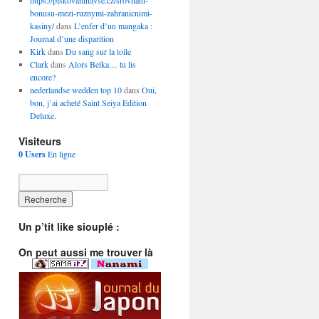
https://piskovaninavse.cz/srovnani-
bonusu-mezi-ruznymi-zahranicnimi-
kasiny/
dans
L’enfer d’un mangaka :
Journal d’une disparition
Kirk
dans
Du sang sur la toile
Clark
dans
Alors Belka… tu lis
encore?
nederlandse wedden top 10
dans
Oui,
bon, j’ai acheté Saint Seiya Edition
Deluxe.
Visiteurs
0 Users
En ligne
Un p’tit like siouplé :
On peut aussi me trouver là