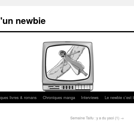
'un newbie
ques livres & romans
Chroniques manga
Interviews
Le newbie c’est b
Semaine Taifu : y a du yaoi (1)
→