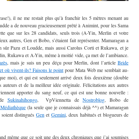
ease!), il ne me restait plus qu’à franchir les 5 mètres menant au
udde a de nouveau gracieusement prêté à Animint, pour les Sama
tte que sur les 28 candidats, seuls trois (A-Yin, Merlin et votre
 deux autres, Gen et Bobo, s’étaient fait représenter. Mamaragan a
bien sûr Pazu et Loudde, mais aussi Carolus Corti et Rukawa, et je
lin, Rukawa et A-Yin, même à moitié vide, ça met de l’ambiance.
arès
, mais je suis un peu déçu pour Merlin, dont l’article
Bride
et où vivent-ils? Faisons le point
pour Mata Web me semblait au-
ue moi), et qui est seulement arrivé deux fois deuxième (double
auteurs et de la meilleur idée originale. Félicitations aux autres
s viennent apporter du sang neuf, ce qui est une bonne nouvelle :
 de
Sukinahihongo
, VpViennetta de
Nostroblog
, Bobo de
 Médiathèque
(la seule que je connaissais déjà ^^) et Mamaragan
 soient distingués
Gen
et
Gemini
, deux habitués et blogueurs de
quand même que ce soit une des deux chroniques que j’ai soumises