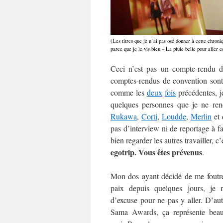
(Les titres que je n’ai pas osé donner à cette chro
parce que je le vis bien – La pluie belle pour aller 
Ceci n’est pas un compte-rendu d
comptes-rendus de convention sont s
comme les
deux
fois
précédentes, j
quelques personnes que je ne ren
Rukawa
,
Corti
,
Loudde
,
Merlin
et 
pas d’interview ni de reportage à fa
bien regarder les autres travailler, c
egotrip. Vous êtes prévenus
.
Mon dos ayant décidé de me foutr
paix depuis quelques jours, je n
d’excuse pour ne pas y aller. D’aut
Sama Awards, ça représente bea