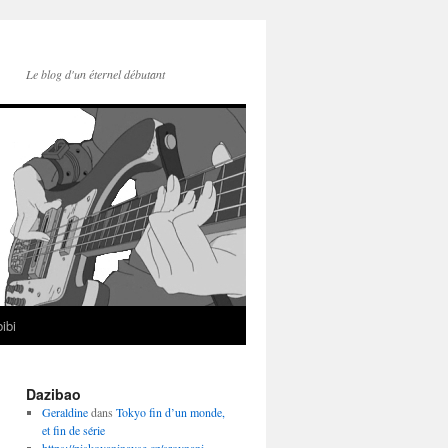
Le blog d'un éternel débutant
ibi
Dazibao
Geraldine
dans
Tokyo fin d’un monde,
et fin de série