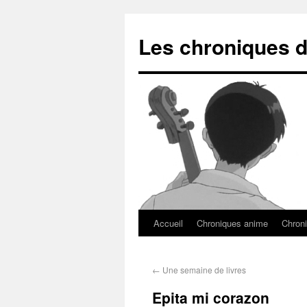
Les chroniques d
Accueil
Chroniques anime
Chroni
←
Une semaine de livres
Epita mi corazon