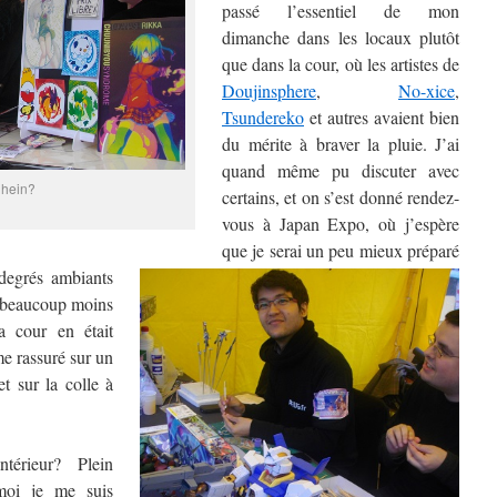
passé l’essentiel de mon
dimanche dans les locaux plutôt
que dans la cour, où les artistes de
Doujinsphere
,
No-xice
,
Tsundereko
et autres avaient bien
du mérite à braver la pluie. J’ai
quand même pu discuter avec
 hein?
certains, et on s’est donné rendez-
vous à Japan Expo, où j’espère
que je serai un peu mieux préparé
degré
s ambiants
it beaucoup moins
a cour en était
e rassuré sur un
et sur la colle à
térieur? Plein
moi je me suis