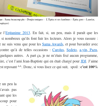
nique : Sama beaucoup plu – Doujin toniques - L’Epita et ses fantômes – Epita gore – Lauréat,
cosplayer)
e l’
Epitanime 2013
. En fait, si, un peu, mais il paraît que les
i nombreux qu’ils font fuir les lecteurs. Alors je vous rassure :
e ne suis venu que pour les
Sama Awards
, et pour bavarder avec
contre qu’à de telles occasions :
Carolus
,
Sedeto
,
a-yin
,
Pazu
,
quelques autres. A part ça, je ne m’étais fixé aucun programme,
ire, c’est l’ami Jean-Baptiste qui en était chargé pour
JDJ
. J’aime
c’est 100%
’est reposant ^^. Donc, si vous lisez ce qui suit, spoil :
e un peu la
’avais pas
ant que les
ucoup pour