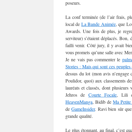
poseurs.
La conf terminée (de l’air frais, pl
local de
La Bande Animée
, que Lo
Awards. Une fois de plus, je regre
serviteur) s’étaient déplacés. Bon,
failli venir. Côté jury, il y avait 
vous promets qu’une salle avec Mer
Je ne vais pas commenter le
palm
Stories : Mais qui sont ces peuples 
dessus du lot (mon avis n’engage q
Poulidor, quoi) aux classements des 
lauréats et classés, dont plusieur
Jehros de
Courte Focale
, Lili
HeavenManga
, Bidib de
Ma Petite
de
GameInsider
. Ravi bien sûr que
grande qualité.
Le plus étonnant, au final, c’est 