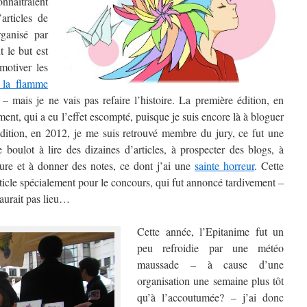
nnaîtraient
articles de
ganisé par
 le but est
otiver les
r la flamme
mais je ne vais pas refaire l’histoire. La première édition, en
ent, qui a eu l’effet escompté, puisque je suis encore là à bloguer
dition, en 2012, je me suis retrouvé membre du jury, ce fut une
 boulot à lire des dizaines d’articles, à prospecter des blogs, à
ure et à donner des notes, ce dont j’ai une
sainte horreur
. Cette
’article spécialement pour le concours, qui fut annoncé tardivement –
aurait pas lieu…
Cette année, l’Epitanime fut un
peu refroidie par une météo
maussade – à cause d’une
organisation une semaine plus tôt
qu’à l’accoutumée? – j’ai donc