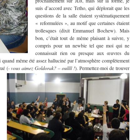
prochainement sur JDJ, mais sur la forme, je
suis d’accord avec Tetho, qui déplorait que les
questions de la salle étaient systématiquement
« reformulées », au motif que certaines étaient
trollesques (dixit Emmanuel Bochew). Mais
bon, c’était tout de même plaisant à suivre, y
compris pour un newbie tel que moi qui ne
connaissait rien ou presque aux œuvres du
’ai quand même été assez halluciné par l’atmosphère complètement
tué (-
vous aimez Goldorak? – ouîîîî !
). Permettez-moi de trouver