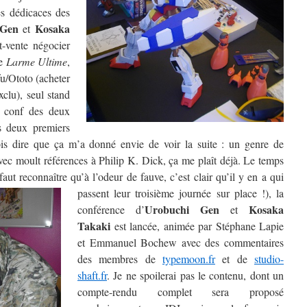
es dédicaces des
 Gen
Kosaka
et
t-vente négocier
de
Larme Ultime
,
fu/Ototo (acheter
xclu), seul stand
la conf des deux
es deux premiers
ois dire que ça m’a donné envie de voir la suite : un genre de
avec moult références à Philip K. Dick, ça me plaît déjà. Le temps
faut reconnaître qu’à l’odeur de fauve, c’est clair qu’il y en a qui
passent leur troisième journée sur place !), la
Urobuchi Gen
Kosaka
conférence d’
et
Takaki
est lancée, animée par Stéphane Lapie
et Emmanuel Bochew avec des commentaires
des membres de
typemoon.fr
et de
studio-
shaft.fr
. Je ne spoilerai pas le contenu, dont un
compte-rendu complet sera proposé