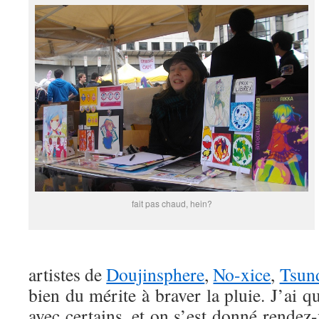
fait pas chaud, hein?
artistes de
Doujinsphere
,
No-xice
,
Tsun
bien du mérite à braver la pluie. J’ai
avec certains, et on s’est donné rende