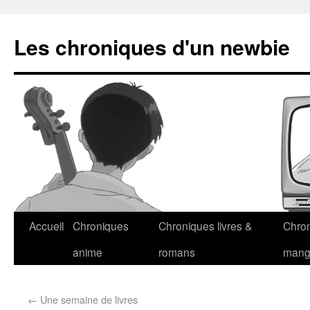
Les chroniques d'un newbie
Accueil
Chroniques
Chroniques livres &
Chro
anime
romans
man
←
Une semaine de livres