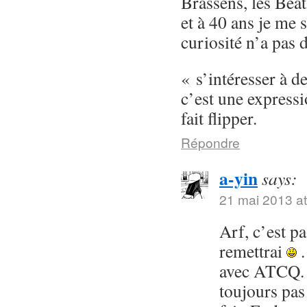
Brassens, les Beat
et à 40 ans je me 
curiosité n’a pas 
« s’intéresser à d
c’est une express
fait flipper.
Répondre
a-yin
says:
21 mai 2013 at
Arf, c’est p
remettrai
.
avec ATCQ. 
toujours pas