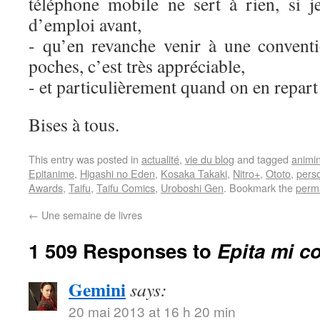
téléphone mobile ne sert à rien, si 
d’emploi avant,
- qu’en revanche venir à une convent
poches, c’est très appréciable,
- et particulièrement quand on en repart
Bises à tous.
This entry was posted in
actualité
,
vie du blog
and tagged
animin
Epitanime
,
Higashi no Eden
,
Kosaka Takaki
,
Nitro+
,
Ototo
,
pers
Awards
,
Taifu
,
Taifu Comics
,
Uroboshi Gen
. Bookmark the
perm
←
Une semaine de livres
1 509 Responses to
Epita mi c
Gemini
says:
20 mai 2013 at 16 h 20 min