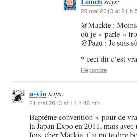
Lunch
says:
23 mai 2013 at 21 h 
@Mackie : Moins 
où je « parle » tr
@Pazu : Je suis sû
* ceci dit c’est vr
Répondre
a-yin
says:
21 mai 2013 at 11 h 48 min
Baptême convention « pour de vrai
la Japan Expo en 2011, mais avec 
fois, cher Mackie, j’ai pu te dire 