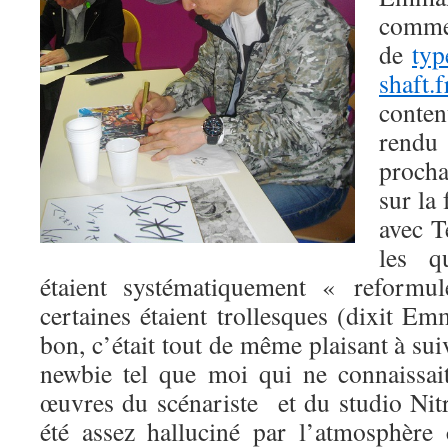
comme
de
typ
shaft.f
conte
rendu
procha
sur la
avec T
les q
étaient systématiquement « reformu
certaines étaient trollesques (dixit 
bon, c’était tout de même plaisant à su
newbie tel que moi qui ne connaissai
œuvres du scénariste et du studio Ni
été assez halluciné par l’atmosphère