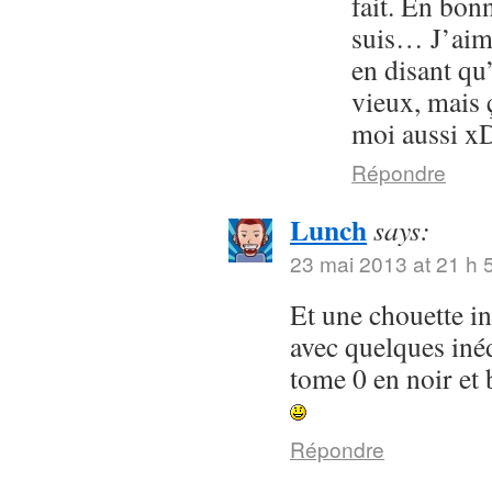
fait. En bon
suis… J’aime
en disant qu
vieux, mais 
moi aussi x
Répondre
Lunch
says:
23 mai 2013 at 21 h 
Et une chouette in
avec quelques inéd
tome 0 en noir e
Répondre