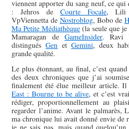
viennent apporter du sang neuf, ce qui
: Jehros de
Courte Focale
, Lil
VpViennetta de
Nostroblog
, Bobo de
H
Ma Petite Médiathèque
(la seule que je
Mamaragan de
GameInsider
. Ravi 
distingués
Gen
et
Gemini
, deux hab
grande qualité.
Le plus étonnant, au final, c’est quan
des deux chroniques que j’ai soumise
finalement été élue meilleur article. I
East : Bourne to be alive
, et c’est vr
rédiger, proportionnellement au plai
regarder l’anime. Avant le palmarès, 
ma chronique lui avait donné envie de 
je ne sais pas, mais quand quelqu’un