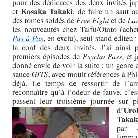
pour des dédicaces des deux invités j
Kosaka Takaki
et
, de faire un saut a
des tomes soldés de
Free Fight
et de
La
les nouveautés chez Taifu/Ototo (ache
Pas à Pas
, en exclu), seul stand éditeur
la conf des deux invités. J’ai ainsi
premiers épisodes de
Psycho Pass
, et 
donné envie de voir la suite : un genre
sauce
GITS
, avec moult références à Phi
déjà. Le temps de ressortir de l’am
reconnaître qu’à l’odeur de fauve, c’est
passent leur troisième journée sur p
Uro
d’
Takak
par 
Emman