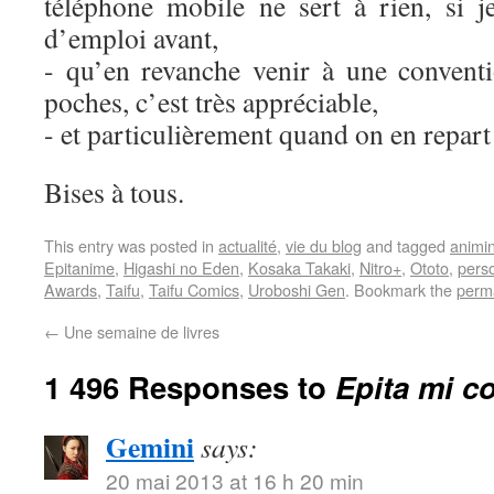
téléphone mobile ne sert à rien, si 
d’emploi avant,
- qu’en revanche venir à une convent
poches, c’est très appréciable,
- et particulièrement quand on en repart
Bises à tous.
This entry was posted in
actualité
,
vie du blog
and tagged
animin
Epitanime
,
Higashi no Eden
,
Kosaka Takaki
,
Nitro+
,
Ototo
,
pers
Awards
,
Taifu
,
Taifu Comics
,
Uroboshi Gen
. Bookmark the
perm
←
Une semaine de livres
1 496 Responses to
Epita mi c
Gemini
says:
20 mai 2013 at 16 h 20 min