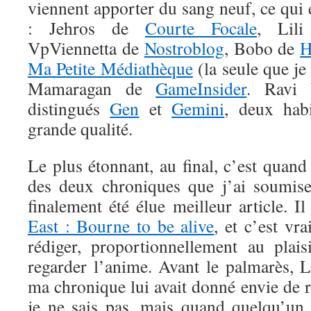
viennent apporter du sang neuf, ce qui
: Jehros de
Courte Focale
, Lil
VpViennetta de
Nostroblog
, Bobo de
H
Ma Petite Médiathèque
(la seule que je
Mamaragan de
GameInsider
. Ravi 
distingués
Gen
et
Gemini
, deux hab
grande qualité.
Le plus étonnant, au final, c’est quan
des deux chroniques que j’ai soumise
finalement été élue meilleur article. I
East : Bourne to be alive
, et c’est vr
rédiger, proportionnellement au plai
regarder l’anime. Avant le palmarès, 
ma chronique lui avait donné envie de 
je ne sais pas, mais quand quelqu’un