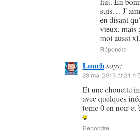
fait. En bon
suis… J’aime
en disant qu
vieux, mais 
moi aussi x
Répondre
Lunch
says:
23 mai 2013 at 21 h 
Et une chouette in
avec quelques inéd
tome 0 en noir e
Répondre