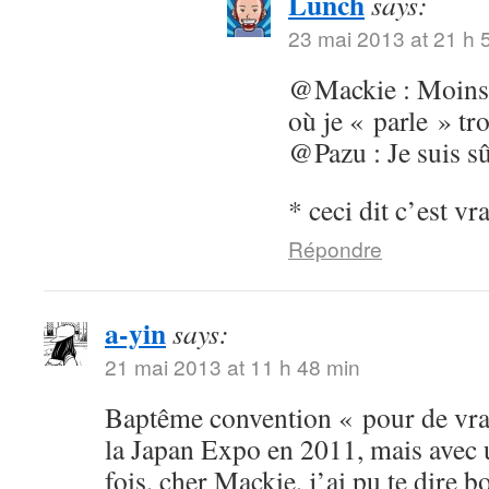
Lunch
says:
23 mai 2013 at 21 h 
@Mackie : Moins 
où je « parle » tr
@Pazu : Je suis sû
* ceci dit c’est vr
Répondre
a-yin
says:
21 mai 2013 at 11 h 48 min
Baptême convention « pour de vrai
la Japan Expo en 2011, mais avec 
fois, cher Mackie, j’ai pu te dire 