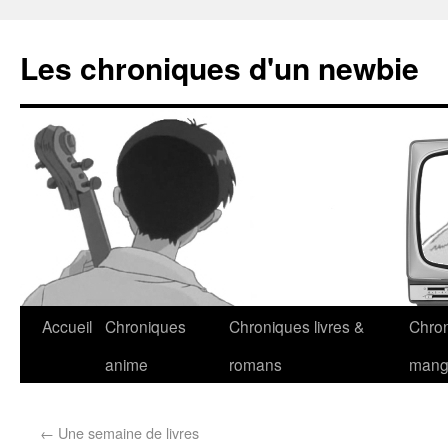
Les chroniques d'un newbie
Accueil
Chroniques
Chroniques livres &
Chro
anime
romans
man
←
Une semaine de livres