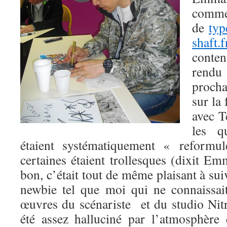
comme
de
typ
shaft.f
conte
rendu
procha
sur la
avec T
les q
étaient systématiquement « reformu
certaines étaient trollesques (dixit 
bon, c’était tout de même plaisant à su
newbie tel que moi qui ne connaissai
œuvres du scénariste et du studio Ni
été assez halluciné par l’atmosphère