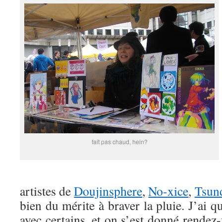
fait pas chaud, hein?
artistes de
Doujinsphere
,
No-xice
,
Tsun
bien du mérite à braver la pluie. J’ai
avec certains, et on s’est donné rende