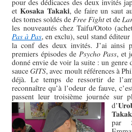
pour des dédicaces des deux invités j
Kosaka Takaki
et
, de faire un saut a
des tomes soldés de
Free Fight
et de
La
les nouveautés chez Taifu/Ototo (ache
Pas à Pas
, en exclu), seul stand éditeur
la conf des deux invités. J’ai ainsi
premiers épisodes de
Psycho Pass
, et 
donné envie de voir la suite : un genre
sauce
GITS
, avec moult références à Phi
déjà. Le temps de ressortir de l’am
reconnaître qu’à l’odeur de fauve, c’est
passent leur troisième journée sur p
Uro
d’
Takak
par 
Emman