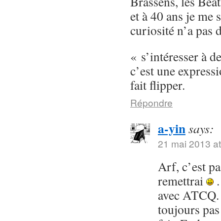
Brassens, les Beat
et à 40 ans je me 
curiosité n’a pas 
« s’intéresser à d
c’est une express
fait flipper.
Répondre
a-yin
says:
21 mai 2013 at
Arf, c’est p
remettrai
.
avec ATCQ. 
toujours pas