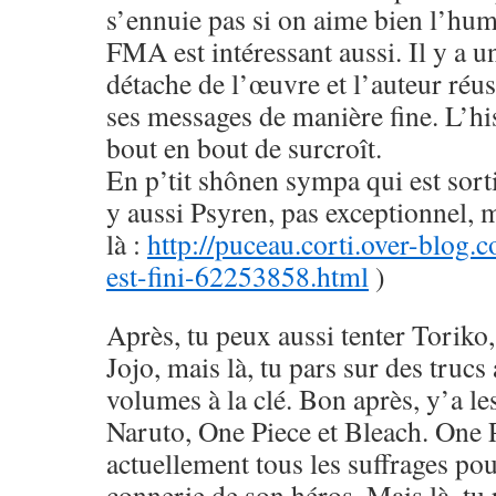
s’ennuie pas si on aime bien l’hu
FMA est intéressant aussi. Il y a u
détache de l’œuvre et l’auteur réus
ses messages de manière fine. L’his
bout en bout de surcroît.
En p’tit shônen sympa qui est sorti
y aussi Psyren, pas exceptionnel, 
là :
http://puceau.corti.over-blog.
est-fini-62253858.html
)
Après, tu peux aussi tenter Toriko
Jojo, mais là, tu pars sur des trucs
volumes à la clé. Bon après, y’a le
Naruto, One Piece et Bleach. One 
actuellement tous les suffrages pou
connerie de son héros. Mais là, tu