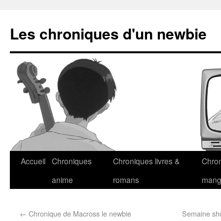
Les chroniques d'un newbie
Accueil
Chroniques
Chroniques livres &
Chro
anime
romans
man
←
Chronique de Macross le newbie
Semaine shôj