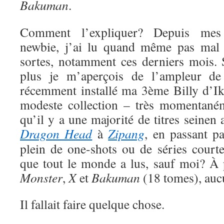
Bakuman
.
Comment l’expliquer? Depuis me
newbie, j’ai lu quand même pas mal 
sortes, notamment ces derniers mois. S
plus je m’aperçois de l’ampleur de
récemment installé ma 3ème Billy d’Ik
modeste collection – très momentaném
qu’il y a une majorité de titres seinen
Dragon Head
à
Zipang
, en passant p
plein de one-shots ou de séries court
que tout le monde a lus, sauf moi? À
Monster
,
X
et
Bakuman
(18 tomes), auc
Il fallait faire quelque chose.