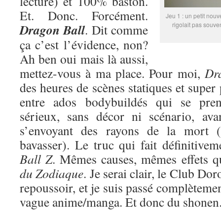
lecture) et 100% baston.
Et. Donc. Forcément.
Jeu 1 : un petit nouv
rigolait pas souve
Dragon Ball
. Dit comme
ça c’est l’évidence, non?
Ah ben oui mais là aussi,
mettez-vous à ma place. Pour moi,
Dr
des heures de scènes statiques et super
entre ados bodybuildés qui se pren
sérieux, sans décor ni scénario, ava
s’envoyant des rayons de la mort (
bavasser). Le truc qui fait définitive
Ball Z
. Mêmes causes, mêmes effets 
du Zodiaque
. Je serai clair, le Club Do
repoussoir, et je suis passé complètemen
vague anime/manga. Et donc du shonen. 