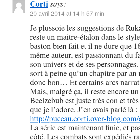
Corti
says:
20 avril 2014 at 14 h 57 min
Je plussoie les suggestions de R
reste un maitre-étalon dans le styl
baston bien fait et il ne dure que
même auteur, est passionnant du fa
son univers et de ses personnages. 
sort à peine qu’un chapitre par an 
donc bon… Et certains arcs narrati
Mais, malgré ça, il reste encore u
Beelzebub est juste très con et très
que je l’adore. J’en avais parlé là :
http://puceau.corti.over-blog.com
La série est maintenant finie, et p
côté. Les combats sont expédiés r