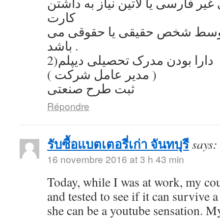
یر فارسی یا لاتین نیاز به داشتن
کارت
توسط شخص حقیقی یا حقوقی می
باشد .
2)دارا بودن مدرک تحصیلی دیپلم
( مدیر عامل شرکت )
ثبت طرح صنعتی
Répondre
รับซื้อแบตเตอรี่เก่า จันทบุรี
says:
16 novembre 2016 at 3 h 43 min
Today, while I was at work, my co
and tested to see if it can survive a
she can be a youtube sensation. My