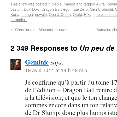
This entry was posted in
blabla
,
manga
and tagged
Akira Toriy
baston
,
Doki Doki
,
Dragon Ball
,
ego
,
Fate Zero
,
Gen Urobuchi
,
G
Kana
,
manga
,
newbie
,
Oba & Obata
,
Ototo
,
Pika
,
que c'est bea
permalink
.
←
Chronique de Macross le newbie
Semaine shôj
2 349 Responses to
Un peu de 
Geminic
says:
19 avril 2014 at 14 h 48 min
Je confirme qu’à partir du tome 17
de l’édition – Dragon Ball rentre 
à la télévision, et que le ton chang
sommes encore dans un ton relativ
de Dr Slump, donc plus humoristi