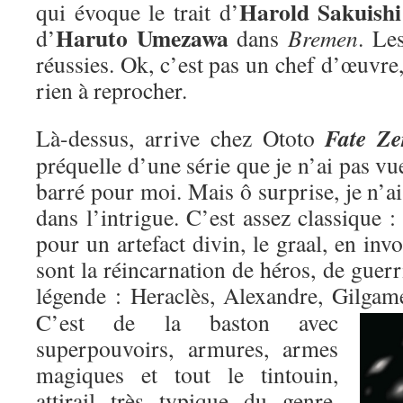
Harold Sakuishi
qui évoque le trait d’
Haruto Umezawa
d’
dans
Bremen
. Le
réussies. Ok, c’est pas un chef d’œuvre,
rien à reprocher.
Fate Ze
Là-dessus, arrive chez Ototo
préquelle d’une série que je n’ai pas vu
barré pour moi. Mais ô surprise, je n’ai
dans l’intrigue. C’est assez classique : 
pour un artefact divin, le graal, en inv
sont la réincarnation de héros, de guer
légende : Heraclès, Alexandre, Gilgame
C’est de la baston avec
superpouvoirs, armures, armes
magiques et tout le tintouin,
attirail très typique du genre,