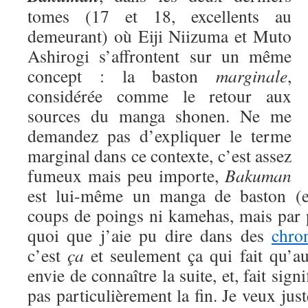
tomes (17 et 18, excellents au
demeurant) où Eiji Niizuma et Muto
Ashirogi s’affrontent sur un même
concept : la baston
marginale
,
considérée comme le retour aux
sources du manga shonen. Ne me
demandez pas d’expliquer le terme
marginal dans ce contexte, c’est assez
fumeux mais peu importe,
Bakuman
est lui-même un manga de baston (eu
coups de poings ni kamehas, mais par 
quoi que j’aie pu dire dans des
chro
c’est
ça
et seulement ça qui fait qu’a
envie de connaître la suite, et, fait signi
pas particulièrement la fin. Je veux jus