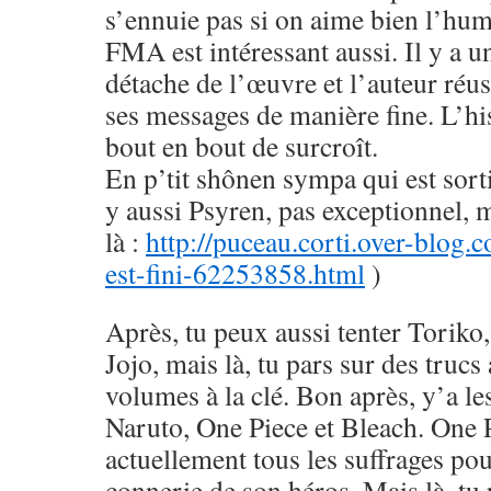
s’ennuie pas si on aime bien l’hu
FMA est intéressant aussi. Il y a u
détache de l’œuvre et l’auteur réus
ses messages de manière fine. L’his
bout en bout de surcroît.
En p’tit shônen sympa qui est sorti
y aussi Psyren, pas exceptionnel, 
là :
http://puceau.corti.over-blog.
est-fini-62253858.html
)
Après, tu peux aussi tenter Toriko
Jojo, mais là, tu pars sur des trucs
volumes à la clé. Bon après, y’a le
Naruto, One Piece et Bleach. One 
actuellement tous les suffrages pou
connerie de son héros. Mais là, tu