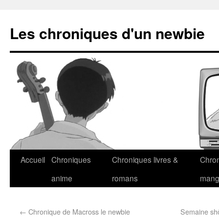
Les chroniques d'un newbie
Accueil
Chroniques
Chroniques livres &
Chro
anime
romans
man
←
Chronique de Macross le newbie
Semaine shôj