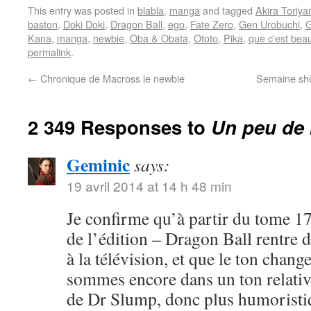
This entry was posted in
blabla
,
manga
and tagged
Akira Toriy
baston
,
Doki Doki
,
Dragon Ball
,
ego
,
Fate Zero
,
Gen Urobuchi
,
G
Kana
,
manga
,
newbie
,
Oba & Obata
,
Ototo
,
Pika
,
que c'est bea
permalink
.
←
Chronique de Macross le newbie
Semaine shôj
2 349 Responses to
Un peu de 
Geminic
says:
19 avril 2014 at 14 h 48 min
Je confirme qu’à partir du tome 17
de l’édition – Dragon Ball rentre 
à la télévision, et que le ton chang
sommes encore dans un ton relativ
de Dr Slump, donc plus humoristi