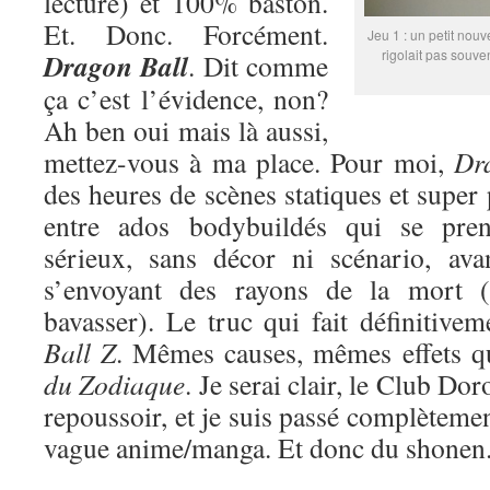
lecture) et 100% baston.
Et. Donc. Forcément.
Jeu 1 : un petit nouv
rigolait pas souve
Dragon Ball
. Dit comme
ça c’est l’évidence, non?
Ah ben oui mais là aussi,
mettez-vous à ma place. Pour moi,
Dr
des heures de scènes statiques et super
entre ados bodybuildés qui se pren
sérieux, sans décor ni scénario, ava
s’envoyant des rayons de la mort (
bavasser). Le truc qui fait définitive
Ball Z
. Mêmes causes, mêmes effets 
du Zodiaque
. Je serai clair, le Club Do
repoussoir, et je suis passé complètemen
vague anime/manga. Et donc du shonen. 