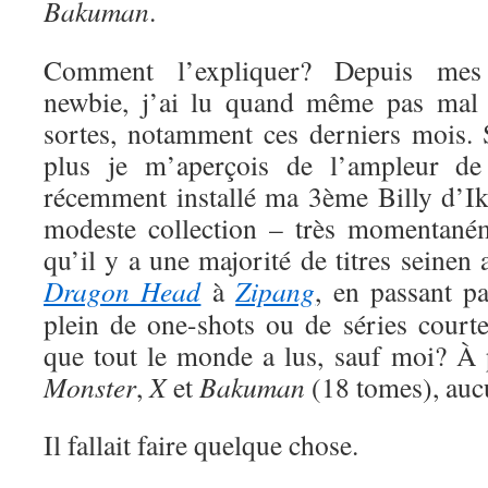
Bakuman
.
Comment l’expliquer? Depuis me
newbie, j’ai lu quand même pas mal 
sortes, notamment ces derniers mois. S
plus je m’aperçois de l’ampleur de
récemment installé ma 3ème Billy d’Ik
modeste collection – très momentaném
qu’il y a une majorité de titres seinen
Dragon Head
à
Zipang
, en passant p
plein de one-shots ou de séries court
que tout le monde a lus, sauf moi? À
Monster
,
X
et
Bakuman
(18 tomes), auc
Il fallait faire quelque chose.