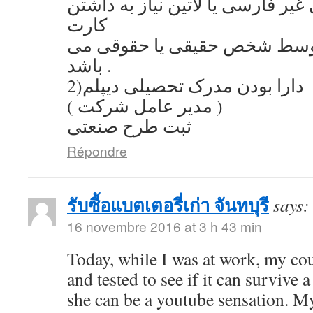
یر فارسی یا لاتین نیاز به داشتن
کارت
توسط شخص حقیقی یا حقوقی می
باشد .
2)دارا بودن مدرک تحصیلی دیپلم
( مدیر عامل شرکت )
ثبت طرح صنعتی
Répondre
รับซื้อแบตเตอรี่เก่า จันทบุรี
says:
16 novembre 2016 at 3 h 43 min
Today, while I was at work, my co
and tested to see if it can survive a
she can be a youtube sensation. My