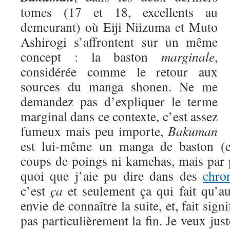
tomes (17 et 18, excellents au
demeurant) où Eiji Niizuma et Muto
Ashirogi s’affrontent sur un même
concept : la baston
marginale
,
considérée comme le retour aux
sources du manga shonen. Ne me
demandez pas d’expliquer le terme
marginal dans ce contexte, c’est assez
fumeux mais peu importe,
Bakuman
est lui-même un manga de baston (eu
coups de poings ni kamehas, mais par 
quoi que j’aie pu dire dans des
chro
c’est
ça
et seulement ça qui fait qu’a
envie de connaître la suite, et, fait signi
pas particulièrement la fin. Je veux jus