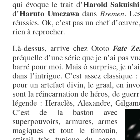
Harold Sakuishi
qui évoque le trait d’
Haruto Umezawa
d’
dans
Bremen
. Le
réussies. Ok, c’est pas un chef d’œuvre,
rien à reprocher.
Fate Ze
Là-dessus, arrive chez Ototo
préquelle d’une série que je n’ai pas vu
barré pour moi. Mais ô surprise, je n’ai
dans l’intrigue. C’est assez classique : 
pour un artefact divin, le graal, en inv
sont la réincarnation de héros, de guer
légende : Heraclès, Alexandre, Gilgame
C’est de la baston avec
superpouvoirs, armures, armes
magiques et tout le tintouin,
attirail très typique du genre,