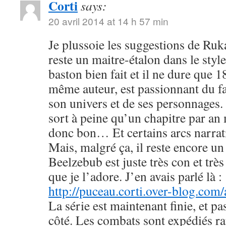
Corti
says:
20 avril 2014 at 14 h 57 min
Je plussoie les suggestions de R
reste un maitre-étalon dans le styl
baston bien fait et il ne dure que
même auteur, est passionnant du fa
son univers et de ses personnages. 
sort à peine qu’un chapitre par an 
donc bon… Et certains arcs narrati
Mais, malgré ça, il reste encore u
Beelzebub est juste très con et très
que je l’adore. J’en avais parlé là :
http://puceau.corti.over-blog.com
La série est maintenant finie, et p
côté. Les combats sont expédiés r