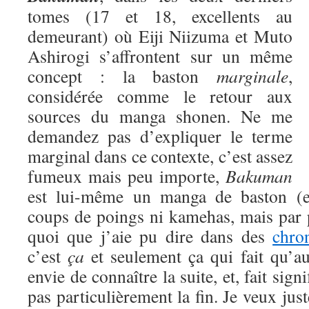
tomes (17 et 18, excellents au
demeurant) où Eiji Niizuma et Muto
Ashirogi s’affrontent sur un même
concept : la baston
marginale
,
considérée comme le retour aux
sources du manga shonen. Ne me
demandez pas d’expliquer le terme
marginal dans ce contexte, c’est assez
fumeux mais peu importe,
Bakuman
est lui-même un manga de baston (eu
coups de poings ni kamehas, mais par 
quoi que j’aie pu dire dans des
chro
c’est
ça
et seulement ça qui fait qu’a
envie de connaître la suite, et, fait signi
pas particulièrement la fin. Je veux jus