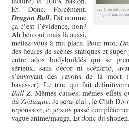
lecture) et 100% baston.
Et. Donc. Forcément.
Jeu 1 : un petit nouv
rigolait pas souve
Dragon Ball
. Dit comme
ça c’est l’évidence, non?
Ah ben oui mais là aussi,
mettez-vous à ma place. Pour moi,
Dr
des heures de scènes statiques et super
entre ados bodybuildés qui se pren
sérieux, sans décor ni scénario, ava
s’envoyant des rayons de la mort (
bavasser). Le truc qui fait définitive
Ball Z
. Mêmes causes, mêmes effets 
du Zodiaque
. Je serai clair, le Club Do
repoussoir, et je suis passé complètemen
vague anime/manga. Et donc du shonen. 