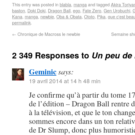
This entry was posted in
blabla
,
manga
and tagged
Akira Toriy
baston
,
Doki Doki
,
Dragon Ball
,
ego
,
Fate Zero
,
Gen Urobuchi
,
G
Kana
,
manga
,
newbie
,
Oba & Obata
,
Ototo
,
Pika
,
que c'est bea
permalink
.
←
Chronique de Macross le newbie
Semaine shôj
2 349 Responses to
Un peu de 
Geminic
says:
19 avril 2014 at 14 h 48 min
Je confirme qu’à partir du tome 17
de l’édition – Dragon Ball rentre 
à la télévision, et que le ton chang
sommes encore dans un ton relativ
de Dr Slump, donc plus humoristi