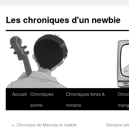
Les chroniques d'un newbie
Accueil
Chroniques
Chroniques livres &
Chro
anime
romans
man
←
Chronique de Macross le newbie
Semaine shôj