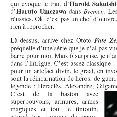
Harold Sakuishi
qui évoque le trait d’
Haruto Umezawa
d’
dans
Bremen
. Le
réussies. Ok, c’est pas un chef d’œuvre,
rien à reprocher.
Fate Ze
Là-dessus, arrive chez Ototo
préquelle d’une série que je n’ai pas vu
barré pour moi. Mais ô surprise, je n’ai
dans l’intrigue. C’est assez classique : 
pour un artefact divin, le graal, en inv
sont la réincarnation de héros, de guer
légende : Heraclès, Alexandre, Gilgame
C’est de la baston avec
superpouvoirs, armures, armes
magiques et tout le tintouin,
attirail très typique du genre,