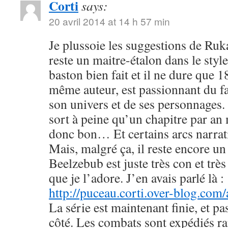
Corti
says:
20 avril 2014 at 14 h 57 min
Je plussoie les suggestions de R
reste un maitre-étalon dans le styl
baston bien fait et il ne dure que
même auteur, est passionnant du fa
son univers et de ses personnages. 
sort à peine qu’un chapitre par an 
donc bon… Et certains arcs narrati
Mais, malgré ça, il reste encore u
Beelzebub est juste très con et très
que je l’adore. J’en avais parlé là :
http://puceau.corti.over-blog.com
La série est maintenant finie, et p
côté. Les combats sont expédiés r