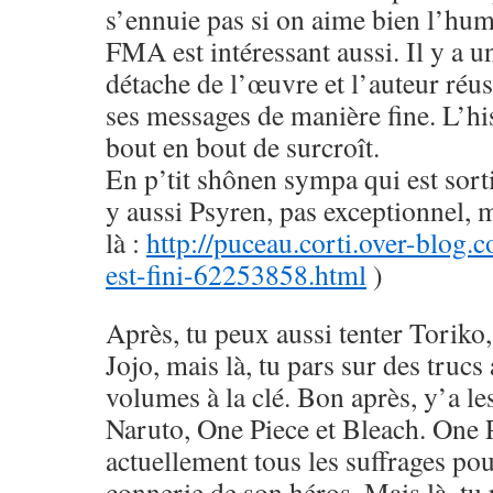
s’ennuie pas si on aime bien l’hu
FMA est intéressant aussi. Il y a u
détache de l’œuvre et l’auteur réus
ses messages de manière fine. L’his
bout en bout de surcroît.
En p’tit shônen sympa qui est sorti
y aussi Psyren, pas exceptionnel, 
là :
http://puceau.corti.over-blog.
est-fini-62253858.html
)
Après, tu peux aussi tenter Toriko
Jojo, mais là, tu pars sur des trucs
volumes à la clé. Bon après, y’a le
Naruto, One Piece et Bleach. One 
actuellement tous les suffrages pou
connerie de son héros. Mais là, tu