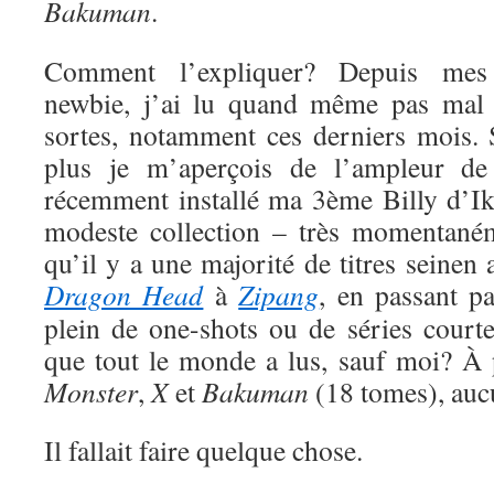
Bakuman
.
Comment l’expliquer? Depuis me
newbie, j’ai lu quand même pas mal 
sortes, notamment ces derniers mois. S
plus je m’aperçois de l’ampleur de
récemment installé ma 3ème Billy d’Ik
modeste collection – très momentaném
qu’il y a une majorité de titres seinen
Dragon Head
à
Zipang
, en passant p
plein de one-shots ou de séries court
que tout le monde a lus, sauf moi? À
Monster
,
X
et
Bakuman
(18 tomes), auc
Il fallait faire quelque chose.