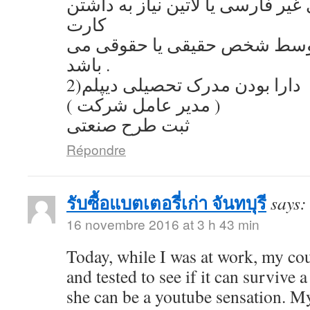
یر فارسی یا لاتین نیاز به داشتن
کارت
توسط شخص حقیقی یا حقوقی می
باشد .
2)دارا بودن مدرک تحصیلی دیپلم
( مدیر عامل شرکت )
ثبت طرح صنعتی
Répondre
รับซื้อแบตเตอรี่เก่า จันทบุรี
says:
16 novembre 2016 at 3 h 43 min
Today, while I was at work, my co
and tested to see if it can survive a
she can be a youtube sensation. My