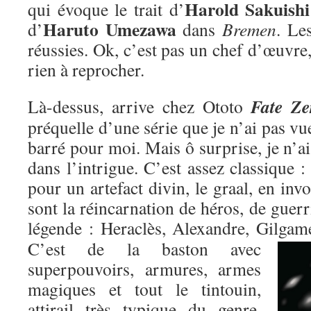
Harold Sakuishi
qui évoque le trait d’
Haruto Umezawa
d’
dans
Bremen
. Le
réussies. Ok, c’est pas un chef d’œuvre,
rien à reprocher.
Fate Ze
Là-dessus, arrive chez Ototo
préquelle d’une série que je n’ai pas vu
barré pour moi. Mais ô surprise, je n’ai
dans l’intrigue. C’est assez classique : 
pour un artefact divin, le graal, en inv
sont la réincarnation de héros, de guer
légende : Heraclès, Alexandre, Gilgame
C’est de la baston avec
superpouvoirs, armures, armes
magiques et tout le tintouin,
attirail très typique du genre,