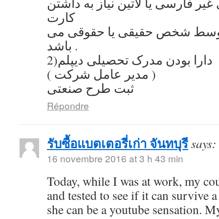
یر فارسی یا لاتین نیاز به داشتن
کارت
توسط شخص حقیقی یا حقوقی می
باشد .
2)دارا بودن مدرک تحصیلی دیپلم
( مدیر عامل شرکت )
ثبت طرح صنعتی
Répondre
รับซื้อแบตเตอรี่เก่า จันทบุรี
says:
16 novembre 2016 at 3 h 43 min
Today, while I was at work, my co
and tested to see if it can survive a
she can be a youtube sensation. My