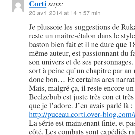
Corti
says:
20 avril 2014 at 14 h 57 min
Je plussoie les suggestions de R
reste un maitre-étalon dans le styl
baston bien fait et il ne dure que
même auteur, est passionnant du fa
son univers et de ses personnages. 
sort à peine qu’un chapitre par an 
donc bon… Et certains arcs narrati
Mais, malgré ça, il reste encore u
Beelzebub est juste très con et très
que je l’adore. J’en avais parlé là :
http://puceau.corti.over-blog.com
La série est maintenant finie, et p
côté. Les combats sont expédiés r