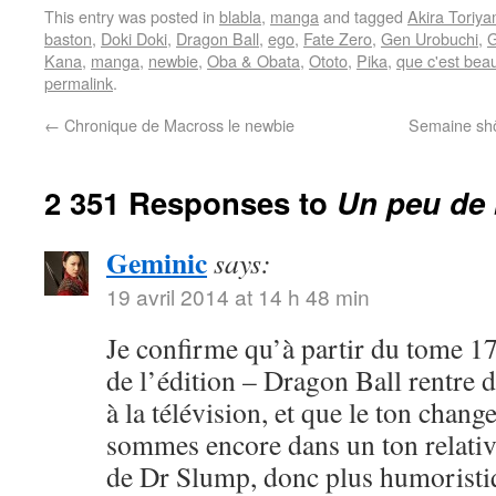
This entry was posted in
blabla
,
manga
and tagged
Akira Toriy
baston
,
Doki Doki
,
Dragon Ball
,
ego
,
Fate Zero
,
Gen Urobuchi
,
G
Kana
,
manga
,
newbie
,
Oba & Obata
,
Ototo
,
Pika
,
que c'est bea
permalink
.
←
Chronique de Macross le newbie
Semaine shôj
2 351 Responses to
Un peu de 
Geminic
says:
19 avril 2014 at 14 h 48 min
Je confirme qu’à partir du tome 17
de l’édition – Dragon Ball rentre 
à la télévision, et que le ton chang
sommes encore dans un ton relativ
de Dr Slump, donc plus humoristi