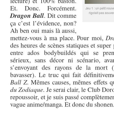
lecture) et 100% baston.
Et. Donc. Forcément.
Jeu 1 : un petit nouv
rigolait pas souve
Dragon Ball
. Dit comme
ça c’est l’évidence, non?
Ah ben oui mais là aussi,
mettez-vous à ma place. Pour moi,
Dr
des heures de scènes statiques et super
entre ados bodybuildés qui se pren
sérieux, sans décor ni scénario, ava
s’envoyant des rayons de la mort (
bavasser). Le truc qui fait définitive
Ball Z
. Mêmes causes, mêmes effets 
du Zodiaque
. Je serai clair, le Club Do
repoussoir, et je suis passé complètemen
vague anime/manga. Et donc du shonen. 