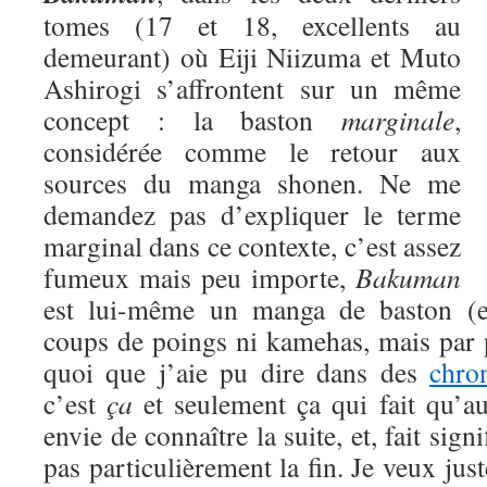
tomes (17 et 18, excellents au
demeurant) où Eiji Niizuma et Muto
Ashirogi s’affrontent sur un même
concept : la baston
marginale
,
considérée comme le retour aux
sources du manga shonen. Ne me
demandez pas d’expliquer le terme
marginal dans ce contexte, c’est assez
fumeux mais peu importe,
Bakuman
est lui-même un manga de baston (eu
coups de poings ni kamehas, mais par 
quoi que j’aie pu dire dans des
chro
c’est
ça
et seulement ça qui fait qu’a
envie de connaître la suite, et, fait signi
pas particulièrement la fin. Je veux jus