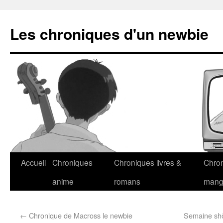
Les chroniques d'un newbie
Accueil
Chroniques
Chroniques livres &
Chro
anime
romans
man
←
Chronique de Macross le newbie
Semaine shôj