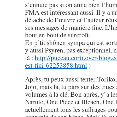
s’ennuie pas si on aime bien l’hu
FMA est intéressant aussi. Il y a u
détache de l’œuvre et l’auteur réus
ses messages de manière fine. L’his
bout en bout de surcroît.
En p’tit shônen sympa qui est sorti
y aussi Psyren, pas exceptionnel, 
là :
http://puceau.corti.over-blog.
est-fini-62253858.html
)
Après, tu peux aussi tenter Toriko
Jojo, mais là, tu pars sur des trucs
volumes à la clé. Bon après, y’a le
Naruto, One Piece et Bleach. One 
actuellement tous les suffrages pou
connerie de son héros. Mais là, tu