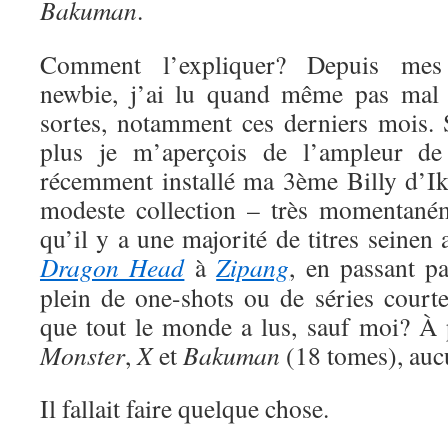
Bakuman
.
Comment l’expliquer? Depuis me
newbie, j’ai lu quand même pas mal 
sortes, notamment ces derniers mois. S
plus je m’aperçois de l’ampleur de
récemment installé ma 3ème Billy d’Ik
modeste collection – très momentaném
qu’il y a une majorité de titres seinen
Dragon Head
à
Zipang
, en passant p
plein de one-shots ou de séries court
que tout le monde a lus, sauf moi? À
Monster
,
X
et
Bakuman
(18 tomes), auc
Il fallait faire quelque chose.