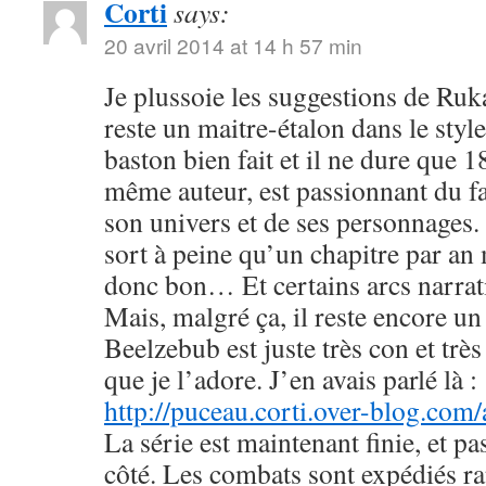
Corti
says:
20 avril 2014 at 14 h 57 min
Je plussoie les suggestions de R
reste un maitre-étalon dans le styl
baston bien fait et il ne dure que
même auteur, est passionnant du fa
son univers et de ses personnages. 
sort à peine qu’un chapitre par an 
donc bon… Et certains arcs narrati
Mais, malgré ça, il reste encore u
Beelzebub est juste très con et très
que je l’adore. J’en avais parlé là :
http://puceau.corti.over-blog.com
La série est maintenant finie, et p
côté. Les combats sont expédiés r