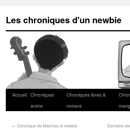
Les chroniques d'un newbie
Accueil
Chroniques
Chroniques livres &
Chro
anime
romans
man
←
Chronique de Macross le newbie
Semaine shôj