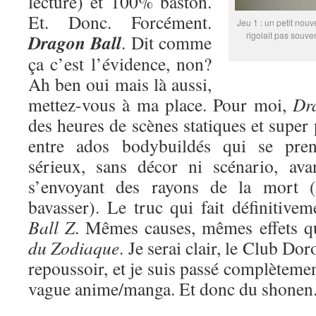
lecture) et 100% baston.
Et. Donc. Forcément.
Jeu 1 : un petit nouv
rigolait pas souve
Dragon Ball
. Dit comme
ça c’est l’évidence, non?
Ah ben oui mais là aussi,
mettez-vous à ma place. Pour moi,
Dr
des heures de scènes statiques et super
entre ados bodybuildés qui se pren
sérieux, sans décor ni scénario, ava
s’envoyant des rayons de la mort (
bavasser). Le truc qui fait définitive
Ball Z
. Mêmes causes, mêmes effets 
du Zodiaque
. Je serai clair, le Club Do
repoussoir, et je suis passé complètemen
vague anime/manga. Et donc du shonen. 