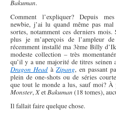
Bakuman
.
Comment l’expliquer? Depuis me
newbie, j’ai lu quand même pas mal 
sortes, notamment ces derniers mois. S
plus je m’aperçois de l’ampleur de
récemment installé ma 3ème Billy d’Ik
modeste collection – très momentaném
qu’il y a une majorité de titres seinen
Dragon Head
à
Zipang
, en passant p
plein de one-shots ou de séries court
que tout le monde a lus, sauf moi? À
Monster
,
X
et
Bakuman
(18 tomes), auc
Il fallait faire quelque chose.