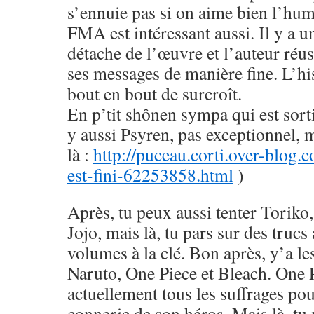
s’ennuie pas si on aime bien l’hu
FMA est intéressant aussi. Il y a u
détache de l’œuvre et l’auteur réus
ses messages de manière fine. L’his
bout en bout de surcroît.
En p’tit shônen sympa qui est sorti
y aussi Psyren, pas exceptionnel, 
là :
http://puceau.corti.over-blog.
est-fini-62253858.html
)
Après, tu peux aussi tenter Toriko
Jojo, mais là, tu pars sur des trucs
volumes à la clé. Bon après, y’a le
Naruto, One Piece et Bleach. One 
actuellement tous les suffrages pou
connerie de son héros. Mais là, tu