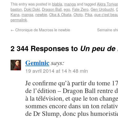
This entry was posted in
blabla
,
manga
and tagged
Akira Toriy
baston
,
Doki Doki
,
Dragon Ball
,
ego
,
Fate Zero
,
Gen Urobuchi
,
G
Kana
,
manga
,
newbie
,
Oba & Obata
,
Ototo
,
Pika
,
que c'est bea
permalink
.
←
Chronique de Macross le newbie
Semaine shôj
2 344 Responses to
Un peu de 
Geminic
says:
19 avril 2014 at 14 h 48 min
Je confirme qu’à partir du tome 17
de l’édition – Dragon Ball rentre 
à la télévision, et que le ton chang
sommes encore dans un ton relativ
de Dr Slump, donc plus humoristi