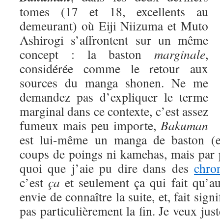
tomes (17 et 18, excellents au
demeurant) où Eiji Niizuma et Muto
Ashirogi s’affrontent sur un même
concept : la baston
marginale
,
considérée comme le retour aux
sources du manga shonen. Ne me
demandez pas d’expliquer le terme
marginal dans ce contexte, c’est assez
fumeux mais peu importe,
Bakuman
est lui-même un manga de baston (eu
coups de poings ni kamehas, mais par 
quoi que j’aie pu dire dans des
chro
c’est
ça
et seulement ça qui fait qu’a
envie de connaître la suite, et, fait signi
pas particulièrement la fin. Je veux jus