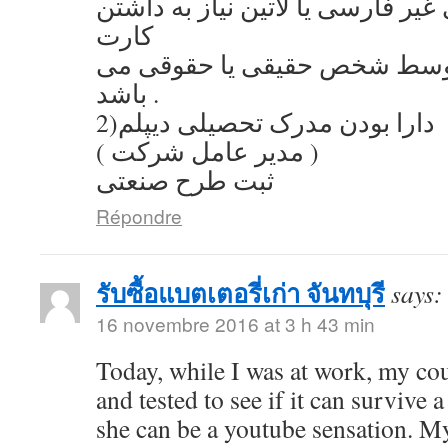
یر فارسی یا لاتین نیاز به داشتن
کارت
توسط شخص حقیقی یا حقوقی می
باشد .
2)دارا بودن مدرک تحصیلی دیپلم
( مدیر عامل شرکت )
ثبت طرح صنعتی
Répondre
รับซื้อแบตเตอรี่เก่า จันทบุรี
says:
16 novembre 2016 at 3 h 43 min
Today, while I was at work, my co
and tested to see if it can survive a
she can be a youtube sensation. My