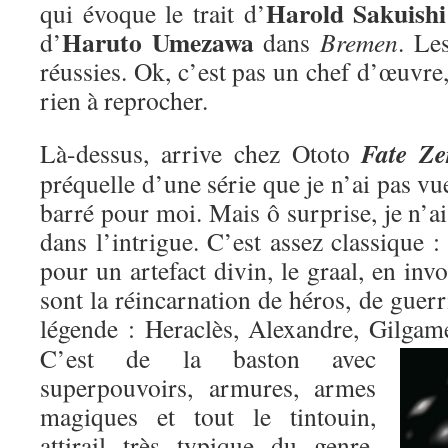
Harold Sakuishi
qui évoque le trait d’
Haruto Umezawa
d’
dans
Bremen
. Le
réussies. Ok, c’est pas un chef d’œuvre,
rien à reprocher.
Fate Ze
Là-dessus, arrive chez Ototo
préquelle d’une série que je n’ai pas vu
barré pour moi. Mais ô surprise, je n’ai
dans l’intrigue. C’est assez classique : 
pour un artefact divin, le graal, en inv
sont la réincarnation de héros, de guer
légende : Heraclès, Alexandre, Gilgame
C’est de la baston avec
superpouvoirs, armures, armes
magiques et tout le tintouin,
attirail très typique du genre,