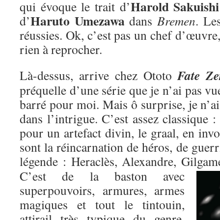
Harold Sakuishi
qui évoque le trait d’
Haruto Umezawa
d’
dans
Bremen
. Le
réussies. Ok, c’est pas un chef d’œuvre,
rien à reprocher.
Fate Ze
Là-dessus, arrive chez Ototo
préquelle d’une série que je n’ai pas vu
barré pour moi. Mais ô surprise, je n’ai
dans l’intrigue. C’est assez classique : 
pour un artefact divin, le graal, en inv
sont la réincarnation de héros, de guer
légende : Heraclès, Alexandre, Gilgame
C’est de la baston avec
superpouvoirs, armures, armes
magiques et tout le tintouin,
attirail très typique du genre,