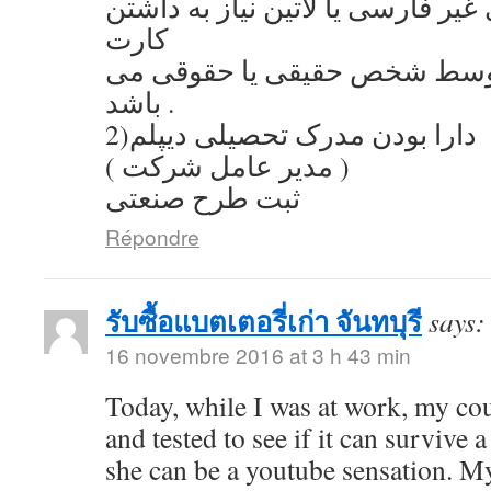
یر فارسی یا لاتین نیاز به داشتن
کارت
توسط شخص حقیقی یا حقوقی می
باشد .
2)دارا بودن مدرک تحصیلی دیپلم
( مدیر عامل شرکت )
ثبت طرح صنعتی
Répondre
รับซื้อแบตเตอรี่เก่า จันทบุรี
says:
16 novembre 2016 at 3 h 43 min
Today, while I was at work, my co
and tested to see if it can survive a
she can be a youtube sensation. My