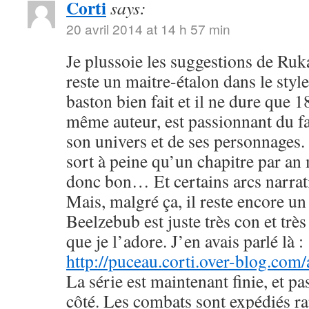
Corti
says:
20 avril 2014 at 14 h 57 min
Je plussoie les suggestions de R
reste un maitre-étalon dans le styl
baston bien fait et il ne dure que
même auteur, est passionnant du fa
son univers et de ses personnages. 
sort à peine qu’un chapitre par an 
donc bon… Et certains arcs narrati
Mais, malgré ça, il reste encore u
Beelzebub est juste très con et très
que je l’adore. J’en avais parlé là :
http://puceau.corti.over-blog.com
La série est maintenant finie, et p
côté. Les combats sont expédiés r