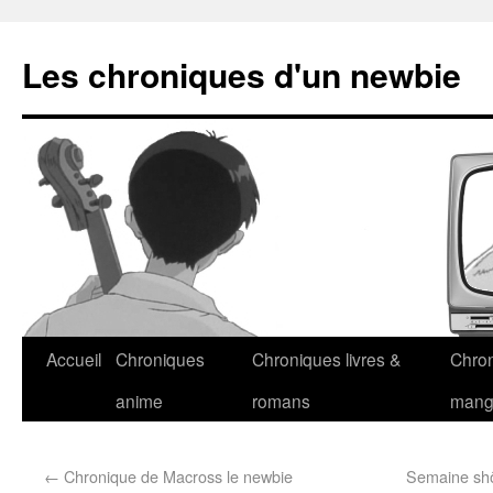
Les chroniques d'un newbie
Accueil
Chroniques
Chroniques livres &
Chro
anime
romans
man
←
Chronique de Macross le newbie
Semaine shôj