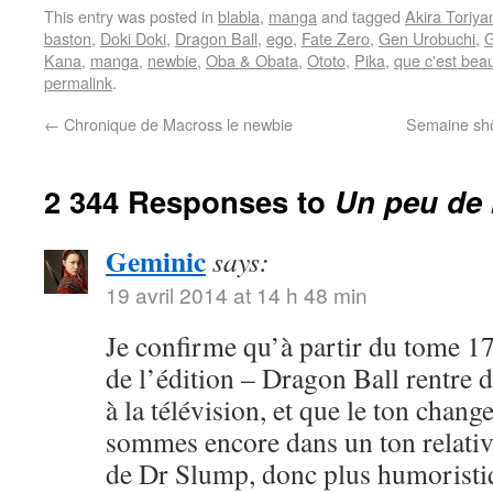
This entry was posted in
blabla
,
manga
and tagged
Akira Toriy
baston
,
Doki Doki
,
Dragon Ball
,
ego
,
Fate Zero
,
Gen Urobuchi
,
G
Kana
,
manga
,
newbie
,
Oba & Obata
,
Ototo
,
Pika
,
que c'est bea
permalink
.
←
Chronique de Macross le newbie
Semaine shôj
2 344 Responses to
Un peu de 
Geminic
says:
19 avril 2014 at 14 h 48 min
Je confirme qu’à partir du tome 17
de l’édition – Dragon Ball rentre 
à la télévision, et que le ton chang
sommes encore dans un ton relativ
de Dr Slump, donc plus humoristi