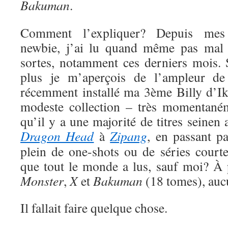
Bakuman
.
Comment l’expliquer? Depuis me
newbie, j’ai lu quand même pas mal 
sortes, notamment ces derniers mois. S
plus je m’aperçois de l’ampleur de
récemment installé ma 3ème Billy d’Ik
modeste collection – très momentaném
qu’il y a une majorité de titres seinen
Dragon Head
à
Zipang
, en passant p
plein de one-shots ou de séries court
que tout le monde a lus, sauf moi? À
Monster
,
X
et
Bakuman
(18 tomes), auc
Il fallait faire quelque chose.