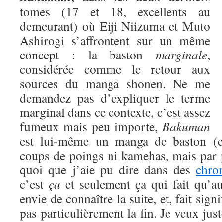
tomes (17 et 18, excellents au
demeurant) où Eiji Niizuma et Muto
Ashirogi s’affrontent sur un même
concept : la baston
marginale
,
considérée comme le retour aux
sources du manga shonen. Ne me
demandez pas d’expliquer le terme
marginal dans ce contexte, c’est assez
fumeux mais peu importe,
Bakuman
est lui-même un manga de baston (eu
coups de poings ni kamehas, mais par 
quoi que j’aie pu dire dans des
chro
c’est
ça
et seulement ça qui fait qu’a
envie de connaître la suite, et, fait signi
pas particulièrement la fin. Je veux jus