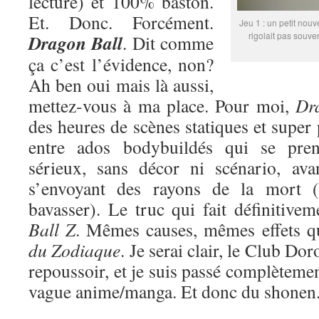
lecture) et 100% baston.
Et. Donc. Forcément.
Jeu 1 : un petit nouv
rigolait pas souve
Dragon Ball
. Dit comme
ça c’est l’évidence, non?
Ah ben oui mais là aussi,
mettez-vous à ma place. Pour moi,
Dr
des heures de scènes statiques et super
entre ados bodybuildés qui se pren
sérieux, sans décor ni scénario, ava
s’envoyant des rayons de la mort (
bavasser). Le truc qui fait définitive
Ball Z
. Mêmes causes, mêmes effets 
du Zodiaque
. Je serai clair, le Club Do
repoussoir, et je suis passé complètemen
vague anime/manga. Et donc du shonen. 