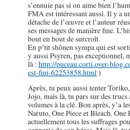
s’ennuie pas si on aime bien l’hu
FMA est intéressant aussi. Il y a u
détache de l’œuvre et l’auteur réus
ses messages de manière fine. L’his
bout en bout de surcroît.
En p’tit shônen sympa qui est sorti
y aussi Psyren, pas exceptionnel, 
là :
http://puceau.corti.over-blog.
est-fini-62253858.html
)
Après, tu peux aussi tenter Toriko
Jojo, mais là, tu pars sur des trucs
volumes à la clé. Bon après, y’a le
Naruto, One Piece et Bleach. One 
actuellement tous les suffrages pou
connerie de son héros. Mais là, tu