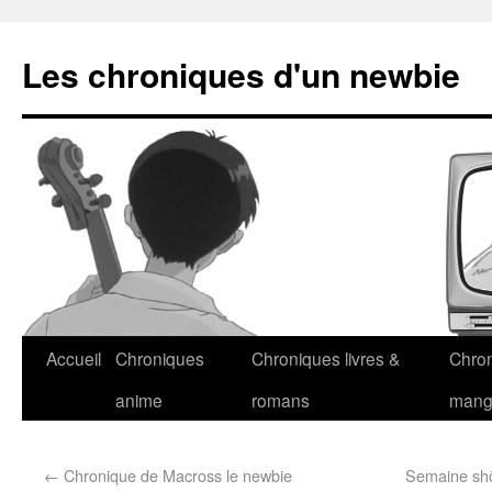
Les chroniques d'un newbie
Accueil
Chroniques
Chroniques livres &
Chro
anime
romans
man
←
Chronique de Macross le newbie
Semaine shôj