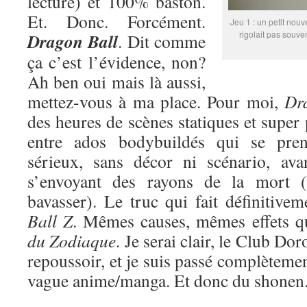
lecture) et 100% baston.
Et. Donc. Forcément.
Jeu 1 : un petit nouv
rigolait pas souve
Dragon Ball
. Dit comme
ça c’est l’évidence, non?
Ah ben oui mais là aussi,
mettez-vous à ma place. Pour moi,
Dr
des heures de scènes statiques et super
entre ados bodybuildés qui se pren
sérieux, sans décor ni scénario, ava
s’envoyant des rayons de la mort (
bavasser). Le truc qui fait définitive
Ball Z
. Mêmes causes, mêmes effets 
du Zodiaque
. Je serai clair, le Club Do
repoussoir, et je suis passé complètemen
vague anime/manga. Et donc du shonen. 