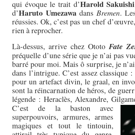
Harold Sakuishi
qui évoque le trait d’
Haruto Umezawa
d’
dans
Bremen
. Le
réussies. Ok, c’est pas un chef d’œuvre,
rien à reprocher.
Fate Ze
Là-dessus, arrive chez Ototo
préquelle d’une série que je n’ai pas vu
barré pour moi. Mais ô surprise, je n’ai
dans l’intrigue. C’est assez classique : 
pour un artefact divin, le graal, en inv
sont la réincarnation de héros, de guer
légende : Heraclès, Alexandre, Gilgame
C’est de la baston avec
superpouvoirs, armures, armes
magiques et tout le tintouin,
attirail très typique du genre,