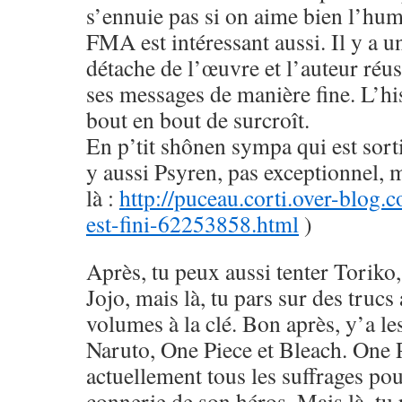
s’ennuie pas si on aime bien l’hu
FMA est intéressant aussi. Il y a u
détache de l’œuvre et l’auteur réus
ses messages de manière fine. L’his
bout en bout de surcroît.
En p’tit shônen sympa qui est sorti
y aussi Psyren, pas exceptionnel, 
là :
http://puceau.corti.over-blog.
est-fini-62253858.html
)
Après, tu peux aussi tenter Toriko
Jojo, mais là, tu pars sur des trucs
volumes à la clé. Bon après, y’a le
Naruto, One Piece et Bleach. One 
actuellement tous les suffrages pou
connerie de son héros. Mais là, tu