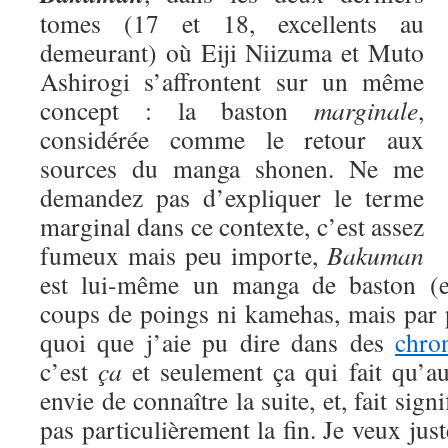
tomes (17 et 18, excellents au
demeurant) où Eiji Niizuma et Muto
Ashirogi s’affrontent sur un même
concept : la baston
marginale
,
considérée comme le retour aux
sources du manga shonen. Ne me
demandez pas d’expliquer le terme
marginal dans ce contexte, c’est assez
fumeux mais peu importe,
Bakuman
est lui-même un manga de baston (eu
coups de poings ni kamehas, mais par 
quoi que j’aie pu dire dans des
chro
c’est
ça
et seulement ça qui fait qu’a
envie de connaître la suite, et, fait signi
pas particulièrement la fin. Je veux jus