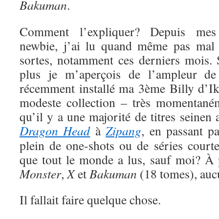
Bakuman
.
Comment l’expliquer? Depuis me
newbie, j’ai lu quand même pas mal 
sortes, notamment ces derniers mois. S
plus je m’aperçois de l’ampleur de
récemment installé ma 3ème Billy d’Ik
modeste collection – très momentaném
qu’il y a une majorité de titres seinen
Dragon Head
à
Zipang
, en passant p
plein de one-shots ou de séries court
que tout le monde a lus, sauf moi? À
Monster
,
X
et
Bakuman
(18 tomes), auc
Il fallait faire quelque chose.