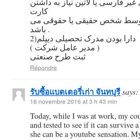
یر فارسی یا لاتین نیاز به داشتن
کارت
توسط شخص حقیقی یا حقوقی می
باشد .
2)دارا بودن مدرک تحصیلی دیپلم
( مدیر عامل شرکت )
ثبت طرح صنعتی
Répondre
รับซื้อแบตเตอรี่เก่า จันทบุรี
says:
16 novembre 2016 at 3 h 43 min
Today, while I was at work, my co
and tested to see if it can survive a
she can be a youtube sensation. My