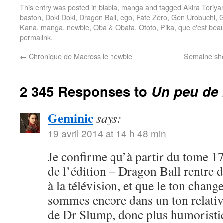
This entry was posted in
blabla
,
manga
and tagged
Akira Toriy
baston
,
Doki Doki
,
Dragon Ball
,
ego
,
Fate Zero
,
Gen Urobuchi
,
G
Kana
,
manga
,
newbie
,
Oba & Obata
,
Ototo
,
Pika
,
que c'est bea
permalink
.
←
Chronique de Macross le newbie
Semaine shôj
2 345 Responses to
Un peu de 
Geminic
says:
19 avril 2014 at 14 h 48 min
Je confirme qu’à partir du tome 17
de l’édition – Dragon Ball rentre 
à la télévision, et que le ton chang
sommes encore dans un ton relativ
de Dr Slump, donc plus humoristi