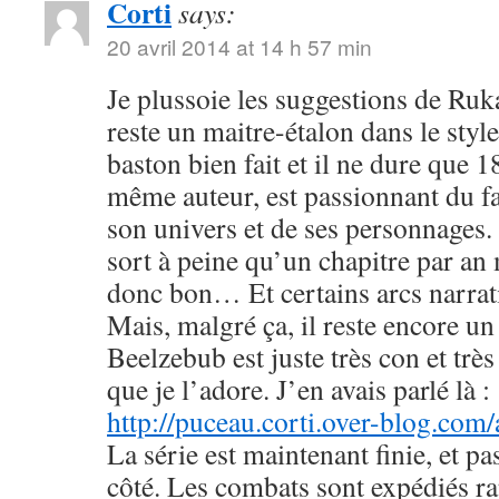
Corti
says:
20 avril 2014 at 14 h 57 min
Je plussoie les suggestions de R
reste un maitre-étalon dans le styl
baston bien fait et il ne dure que
même auteur, est passionnant du fa
son univers et de ses personnages. 
sort à peine qu’un chapitre par an 
donc bon… Et certains arcs narrati
Mais, malgré ça, il reste encore u
Beelzebub est juste très con et très
que je l’adore. J’en avais parlé là :
http://puceau.corti.over-blog.com
La série est maintenant finie, et p
côté. Les combats sont expédiés r