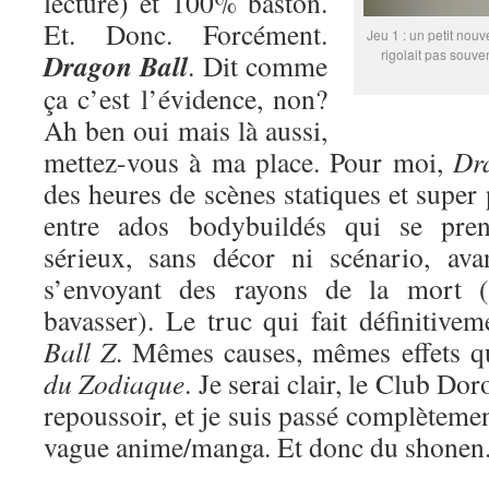
lecture) et 100% baston.
Et. Donc. Forcément.
Jeu 1 : un petit nouv
rigolait pas souve
Dragon Ball
. Dit comme
ça c’est l’évidence, non?
Ah ben oui mais là aussi,
mettez-vous à ma place. Pour moi,
Dr
des heures de scènes statiques et super
entre ados bodybuildés qui se pren
sérieux, sans décor ni scénario, ava
s’envoyant des rayons de la mort (
bavasser). Le truc qui fait définitive
Ball Z
. Mêmes causes, mêmes effets 
du Zodiaque
. Je serai clair, le Club Do
repoussoir, et je suis passé complètemen
vague anime/manga. Et donc du shonen. 