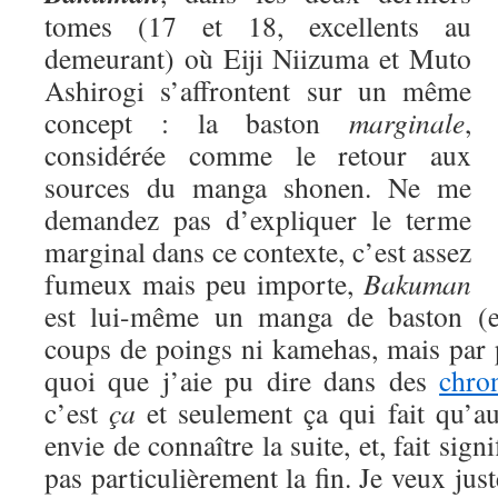
tomes (17 et 18, excellents au
demeurant) où Eiji Niizuma et Muto
Ashirogi s’affrontent sur un même
concept : la baston
marginale
,
considérée comme le retour aux
sources du manga shonen. Ne me
demandez pas d’expliquer le terme
marginal dans ce contexte, c’est assez
fumeux mais peu importe,
Bakuman
est lui-même un manga de baston (eu
coups de poings ni kamehas, mais par 
quoi que j’aie pu dire dans des
chro
c’est
ça
et seulement ça qui fait qu’a
envie de connaître la suite, et, fait signi
pas particulièrement la fin. Je veux jus