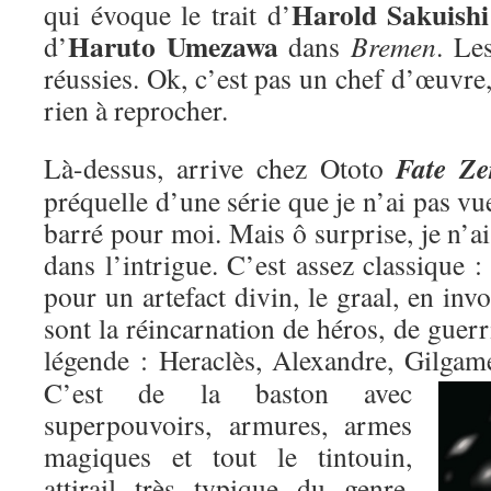
Harold Sakuishi
qui évoque le trait d’
Haruto Umezawa
d’
dans
Bremen
. Le
réussies. Ok, c’est pas un chef d’œuvre,
rien à reprocher.
Fate Ze
Là-dessus, arrive chez Ototo
préquelle d’une série que je n’ai pas vu
barré pour moi. Mais ô surprise, je n’ai
dans l’intrigue. C’est assez classique : 
pour un artefact divin, le graal, en inv
sont la réincarnation de héros, de guer
légende : Heraclès, Alexandre, Gilgame
C’est de la baston avec
superpouvoirs, armures, armes
magiques et tout le tintouin,
attirail très typique du genre,