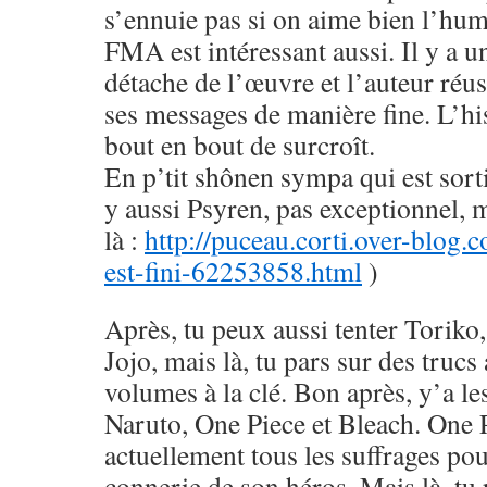
s’ennuie pas si on aime bien l’hu
FMA est intéressant aussi. Il y a u
détache de l’œuvre et l’auteur réus
ses messages de manière fine. L’his
bout en bout de surcroît.
En p’tit shônen sympa qui est sorti
y aussi Psyren, pas exceptionnel, 
là :
http://puceau.corti.over-blog.
est-fini-62253858.html
)
Après, tu peux aussi tenter Toriko
Jojo, mais là, tu pars sur des trucs
volumes à la clé. Bon après, y’a le
Naruto, One Piece et Bleach. One 
actuellement tous les suffrages pou
connerie de son héros. Mais là, tu