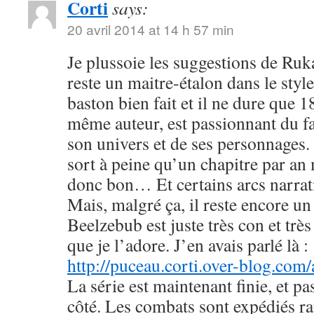
Corti
says:
20 avril 2014 at 14 h 57 min
Je plussoie les suggestions de R
reste un maitre-étalon dans le styl
baston bien fait et il ne dure que
même auteur, est passionnant du fa
son univers et de ses personnages. 
sort à peine qu’un chapitre par an 
donc bon… Et certains arcs narrati
Mais, malgré ça, il reste encore u
Beelzebub est juste très con et très
que je l’adore. J’en avais parlé là :
http://puceau.corti.over-blog.com
La série est maintenant finie, et p
côté. Les combats sont expédiés r