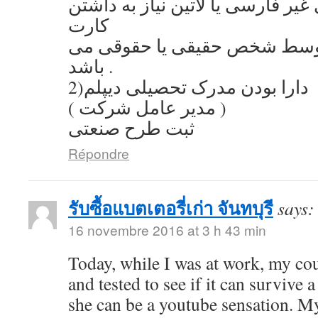
یر فارسی یا لاتین نیاز به داشتن
کارت
توسط شخص حقیقی یا حقوقی می
باشد .
2)دارا بودن مدرک تحصیلی دیپلم
( مدیر عامل شرکت )
ثبت طرح صنعتی
Répondre
รับซื้อแบตเตอรี่เก่า จันทบุรี
says:
16 novembre 2016 at 3 h 43 min
Today, while I was at work, my co
and tested to see if it can survive a
she can be a youtube sensation. My