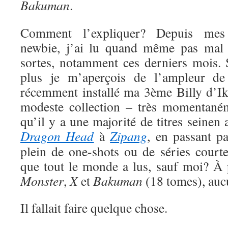
Bakuman
.
Comment l’expliquer? Depuis me
newbie, j’ai lu quand même pas mal 
sortes, notamment ces derniers mois. S
plus je m’aperçois de l’ampleur de
récemment installé ma 3ème Billy d’Ik
modeste collection – très momentaném
qu’il y a une majorité de titres seinen
Dragon Head
à
Zipang
, en passant p
plein de one-shots ou de séries court
que tout le monde a lus, sauf moi? À
Monster
,
X
et
Bakuman
(18 tomes), auc
Il fallait faire quelque chose.