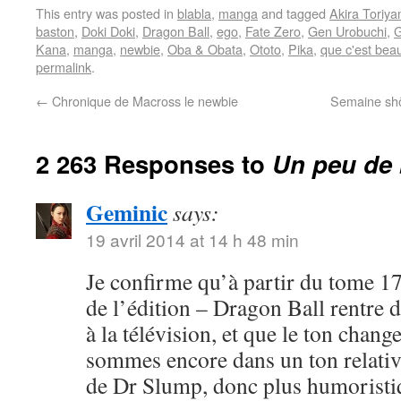
This entry was posted in
blabla
,
manga
and tagged
Akira Toriy
baston
,
Doki Doki
,
Dragon Ball
,
ego
,
Fate Zero
,
Gen Urobuchi
,
G
Kana
,
manga
,
newbie
,
Oba & Obata
,
Ototo
,
Pika
,
que c'est bea
permalink
.
←
Chronique de Macross le newbie
Semaine shôj
2 263 Responses to
Un peu de 
Geminic
says:
19 avril 2014 at 14 h 48 min
Je confirme qu’à partir du tome 17
de l’édition – Dragon Ball rentre 
à la télévision, et que le ton chang
sommes encore dans un ton relativ
de Dr Slump, donc plus humoristi