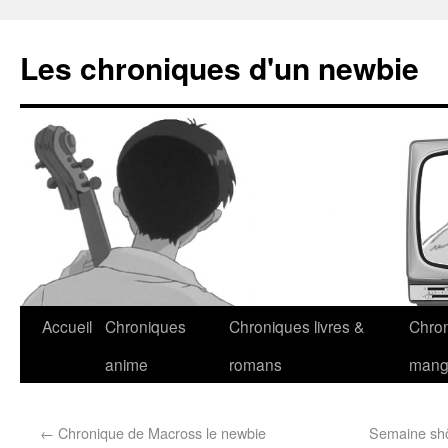
Les chroniques d'un newbie
Accueil
Chroniques
Chroniques livres &
Chro
anime
romans
man
←
Chronique de Macross le newbie
Semaine shôj