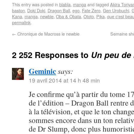
This entry was posted in
blabla
,
manga
and tagged
Akira Toriy
baston
,
Doki Doki
,
Dragon Ball
,
ego
,
Fate Zero
,
Gen Urobuchi
,
G
Kana
,
manga
,
newbie
,
Oba & Obata
,
Ototo
,
Pika
,
que c'est bea
permalink
.
←
Chronique de Macross le newbie
Semaine shôj
2 252 Responses to
Un peu de 
Geminic
says:
19 avril 2014 at 14 h 48 min
Je confirme qu’à partir du tome 17
de l’édition – Dragon Ball rentre 
à la télévision, et que le ton chang
sommes encore dans un ton relativ
de Dr Slump, donc plus humoristi