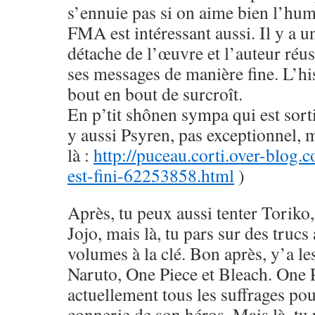
s’ennuie pas si on aime bien l’hu
FMA est intéressant aussi. Il y a u
détache de l’œuvre et l’auteur réus
ses messages de manière fine. L’his
bout en bout de surcroît.
En p’tit shônen sympa qui est sorti
y aussi Psyren, pas exceptionnel, 
là :
http://puceau.corti.over-blog.
est-fini-62253858.html
)
Après, tu peux aussi tenter Toriko
Jojo, mais là, tu pars sur des trucs
volumes à la clé. Bon après, y’a le
Naruto, One Piece et Bleach. One 
actuellement tous les suffrages pou
connerie de son héros. Mais là, tu