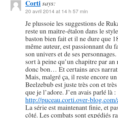
Corti
says:
20 avril 2014 at 14 h 57 min
Je plussoie les suggestions de R
reste un maitre-étalon dans le styl
baston bien fait et il ne dure que
même auteur, est passionnant du fa
son univers et de ses personnages. 
sort à peine qu’un chapitre par an 
donc bon… Et certains arcs narrati
Mais, malgré ça, il reste encore u
Beelzebub est juste très con et très
que je l’adore. J’en avais parlé là :
http://puceau.corti.over-blog.com
La série est maintenant finie, et p
côté. Les combats sont expédiés r