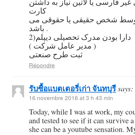
یر فارسی یا لاتین نیاز به داشتن
کارت
توسط شخص حقیقی یا حقوقی می
باشد .
2)دارا بودن مدرک تحصیلی دیپلم
( مدیر عامل شرکت )
ثبت طرح صنعتی
Répondre
รับซื้อแบตเตอรี่เก่า จันทบุรี
says:
16 novembre 2016 at 3 h 43 min
Today, while I was at work, my co
and tested to see if it can survive a
she can be a youtube sensation. My