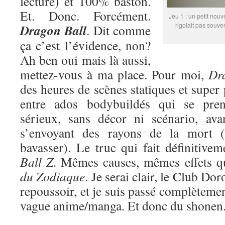
lecture) et 100% baston.
Et. Donc. Forcément.
Jeu 1 : un petit nouv
rigolait pas souve
Dragon Ball
. Dit comme
ça c’est l’évidence, non?
Ah ben oui mais là aussi,
mettez-vous à ma place. Pour moi,
Dr
des heures de scènes statiques et super
entre ados bodybuildés qui se pren
sérieux, sans décor ni scénario, ava
s’envoyant des rayons de la mort (
bavasser). Le truc qui fait définitive
Ball Z
. Mêmes causes, mêmes effets 
du Zodiaque
. Je serai clair, le Club Do
repoussoir, et je suis passé complètemen
vague anime/manga. Et donc du shonen. 