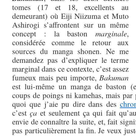
tomes (17 et 18, excellents au
demeurant) où Eiji Niizuma et Muto
Ashirogi s’affrontent sur un même
concept : la baston
marginale
,
considérée comme le retour aux
sources du manga shonen. Ne me
demandez pas d’expliquer le terme
marginal dans ce contexte, c’est assez
fumeux mais peu importe,
Bakuman
est lui-même un manga de baston (eu
coups de poings ni kamehas, mais par 
quoi que j’aie pu dire dans des
chro
c’est
ça
et seulement ça qui fait qu’a
envie de connaître la suite, et, fait signi
pas particulièrement la fin. Je veux jus