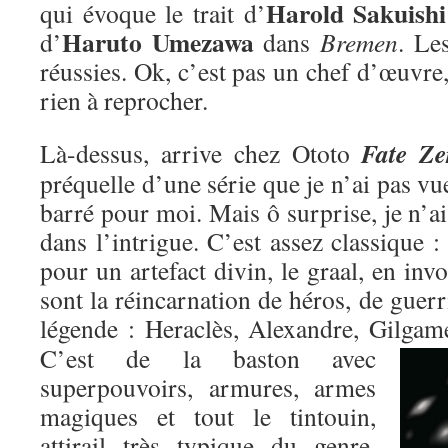
Harold Sakuishi
qui évoque le trait d’
Haruto Umezawa
d’
dans
Bremen
. Le
réussies. Ok, c’est pas un chef d’œuvre,
rien à reprocher.
Fate Ze
Là-dessus, arrive chez Ototo
préquelle d’une série que je n’ai pas vu
barré pour moi. Mais ô surprise, je n’ai
dans l’intrigue. C’est assez classique : 
pour un artefact divin, le graal, en inv
sont la réincarnation de héros, de guer
légende : Heraclès, Alexandre, Gilgame
C’est de la baston avec
superpouvoirs, armures, armes
magiques et tout le tintouin,
attirail très typique du genre,