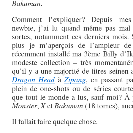
Bakuman
.
Comment l’expliquer? Depuis me
newbie, j’ai lu quand même pas mal 
sortes, notamment ces derniers mois. S
plus je m’aperçois de l’ampleur de
récemment installé ma 3ème Billy d’Ik
modeste collection – très momentaném
qu’il y a une majorité de titres seinen
Dragon Head
à
Zipang
, en passant p
plein de one-shots ou de séries court
que tout le monde a lus, sauf moi? À
Monster
,
X
et
Bakuman
(18 tomes), auc
Il fallait faire quelque chose.