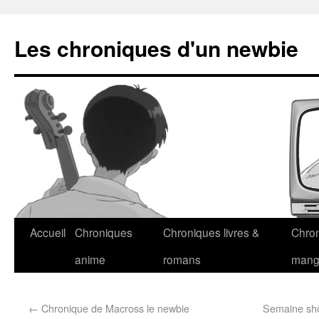
Les chroniques d'un newbie
Accueil
Chroniques
Chroniques livres &
Chro
anime
romans
man
←
Chronique de Macross le newbie
Semaine shôj