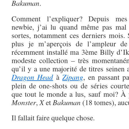
Bakuman
.
Comment l’expliquer? Depuis me
newbie, j’ai lu quand même pas mal 
sortes, notamment ces derniers mois. S
plus je m’aperçois de l’ampleur de
récemment installé ma 3ème Billy d’Ik
modeste collection – très momentaném
qu’il y a une majorité de titres seinen
Dragon Head
à
Zipang
, en passant p
plein de one-shots ou de séries court
que tout le monde a lus, sauf moi? À
Monster
,
X
et
Bakuman
(18 tomes), auc
Il fallait faire quelque chose.