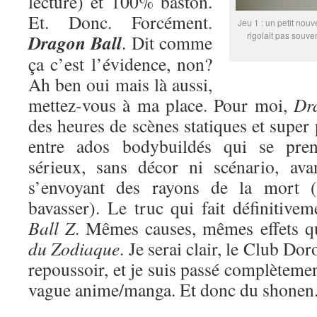
lecture) et 100% baston.
Et. Donc. Forcément.
Jeu 1 : un petit nouv
rigolait pas souve
Dragon Ball
. Dit comme
ça c’est l’évidence, non?
Ah ben oui mais là aussi,
mettez-vous à ma place. Pour moi,
Dr
des heures de scènes statiques et super
entre ados bodybuildés qui se pren
sérieux, sans décor ni scénario, ava
s’envoyant des rayons de la mort (
bavasser). Le truc qui fait définitive
Ball Z
. Mêmes causes, mêmes effets 
du Zodiaque
. Je serai clair, le Club Do
repoussoir, et je suis passé complètemen
vague anime/manga. Et donc du shonen. 