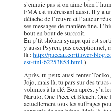
s’ennuie pas si on aime bien l’hu
FMA est intéressant aussi. Il y a u
détache de l’œuvre et l’auteur réus
ses messages de manière fine. L’his
bout en bout de surcroît.
En p’tit shônen sympa qui est sorti
y aussi Psyren, pas exceptionnel, 
là :
http://puceau.corti.over-blog.
est-fini-62253858.html
)
Après, tu peux aussi tenter Toriko
Jojo, mais là, tu pars sur des trucs
volumes à la clé. Bon après, y’a le
Naruto, One Piece et Bleach. One 
actuellement tous les suffrages pou
connerie de son héros. Mais là, tu