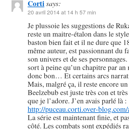
Corti
says:
20 avril 2014 at 14 h 57 min
Je plussoie les suggestions de R
reste un maitre-étalon dans le styl
baston bien fait et il ne dure que
même auteur, est passionnant du fa
son univers et de ses personnages. 
sort à peine qu’un chapitre par an 
donc bon… Et certains arcs narrati
Mais, malgré ça, il reste encore u
Beelzebub est juste très con et très
que je l’adore. J’en avais parlé là :
http://puceau.corti.over-blog.com
La série est maintenant finie, et p
côté. Les combats sont expédiés r