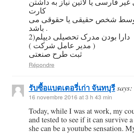
یر فارسی یا لاتین نیاز به داشتن
کارت
توسط شخص حقیقی یا حقوقی می
باشد .
2)دارا بودن مدرک تحصیلی دیپلم
( مدیر عامل شرکت )
ثبت طرح صنعتی
Répondre
รับซื้อแบตเตอรี่เก่า จันทบุรี
says:
16 novembre 2016 at 3 h 43 min
Today, while I was at work, my co
and tested to see if it can survive a
she can be a youtube sensation. My