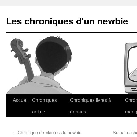
Les chroniques d'un newbie
Accueil
Chroniques
Chroniques livres &
Chro
anime
romans
man
←
Chronique de Macross le newbie
Semaine shôj