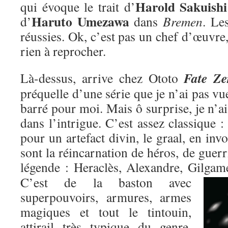
Harold Sakuishi
qui évoque le trait d’
Haruto Umezawa
d’
dans
Bremen
. Le
réussies. Ok, c’est pas un chef d’œuvre,
rien à reprocher.
Fate Ze
Là-dessus, arrive chez Ototo
préquelle d’une série que je n’ai pas vu
barré pour moi. Mais ô surprise, je n’ai
dans l’intrigue. C’est assez classique : 
pour un artefact divin, le graal, en inv
sont la réincarnation de héros, de guer
légende : Heraclès, Alexandre, Gilgame
C’est de la baston avec
superpouvoirs, armures, armes
magiques et tout le tintouin,
attirail très typique du genre,