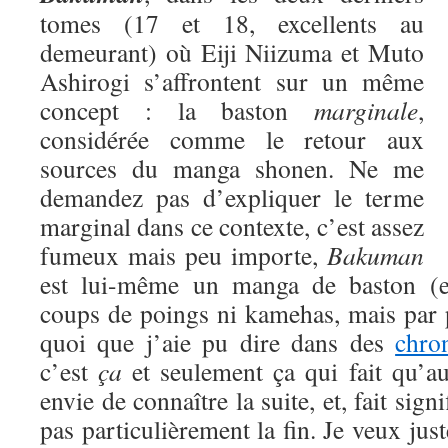
tomes (17 et 18, excellents au
demeurant) où Eiji Niizuma et Muto
Ashirogi s’affrontent sur un même
concept : la baston
marginale
,
considérée comme le retour aux
sources du manga shonen. Ne me
demandez pas d’expliquer le terme
marginal dans ce contexte, c’est assez
fumeux mais peu importe,
Bakuman
est lui-même un manga de baston (eu
coups de poings ni kamehas, mais par 
quoi que j’aie pu dire dans des
chro
c’est
ça
et seulement ça qui fait qu’a
envie de connaître la suite, et, fait signi
pas particulièrement la fin. Je veux jus