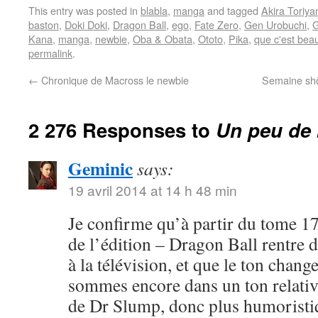
This entry was posted in
blabla
,
manga
and tagged
Akira Toriy
baston
,
Doki Doki
,
Dragon Ball
,
ego
,
Fate Zero
,
Gen Urobuchi
,
G
Kana
,
manga
,
newbie
,
Oba & Obata
,
Ototo
,
Pika
,
que c'est bea
permalink
.
←
Chronique de Macross le newbie
Semaine shôj
2 276 Responses to
Un peu de 
Geminic
says:
19 avril 2014 at 14 h 48 min
Je confirme qu’à partir du tome 17
de l’édition – Dragon Ball rentre 
à la télévision, et que le ton chang
sommes encore dans un ton relativ
de Dr Slump, donc plus humoristi