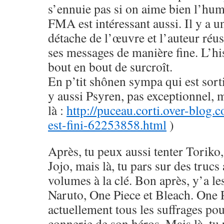
s’ennuie pas si on aime bien l’hu
FMA est intéressant aussi. Il y a u
détache de l’œuvre et l’auteur réus
ses messages de manière fine. L’his
bout en bout de surcroît.
En p’tit shônen sympa qui est sorti
y aussi Psyren, pas exceptionnel, 
là :
http://puceau.corti.over-blog.
est-fini-62253858.html
)
Après, tu peux aussi tenter Toriko
Jojo, mais là, tu pars sur des trucs
volumes à la clé. Bon après, y’a le
Naruto, One Piece et Bleach. One 
actuellement tous les suffrages pou
connerie de son héros. Mais là, tu