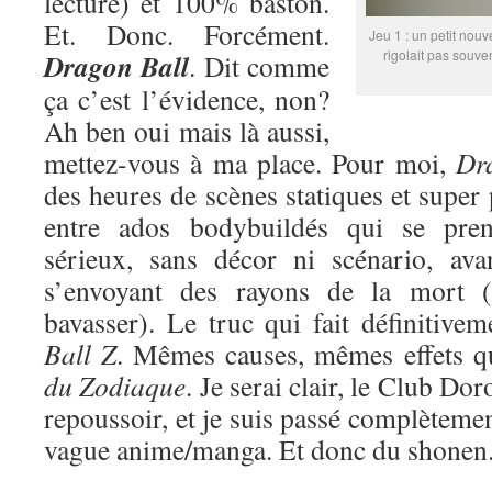
lecture) et 100% baston.
Et. Donc. Forcément.
Jeu 1 : un petit nouv
rigolait pas souve
Dragon Ball
. Dit comme
ça c’est l’évidence, non?
Ah ben oui mais là aussi,
mettez-vous à ma place. Pour moi,
Dr
des heures de scènes statiques et super
entre ados bodybuildés qui se pren
sérieux, sans décor ni scénario, ava
s’envoyant des rayons de la mort (
bavasser). Le truc qui fait définitive
Ball Z
. Mêmes causes, mêmes effets 
du Zodiaque
. Je serai clair, le Club Do
repoussoir, et je suis passé complètemen
vague anime/manga. Et donc du shonen. 