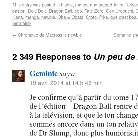
This entry was posted in
blabla
,
manga
and tagged
Akira Toriy
baston
,
Doki Doki
,
Dragon Ball
,
ego
,
Fate Zero
,
Gen Urobuchi
,
G
Kana
,
manga
,
newbie
,
Oba & Obata
,
Ototo
,
Pika
,
que c'est bea
permalink
.
←
Chronique de Macross le newbie
Semaine shôj
2 349 Responses to
Un peu de 
Geminic
says:
19 avril 2014 at 14 h 48 min
Je confirme qu’à partir du tome 17
de l’édition – Dragon Ball rentre 
à la télévision, et que le ton chang
sommes encore dans un ton relativ
de Dr Slump, donc plus humoristi