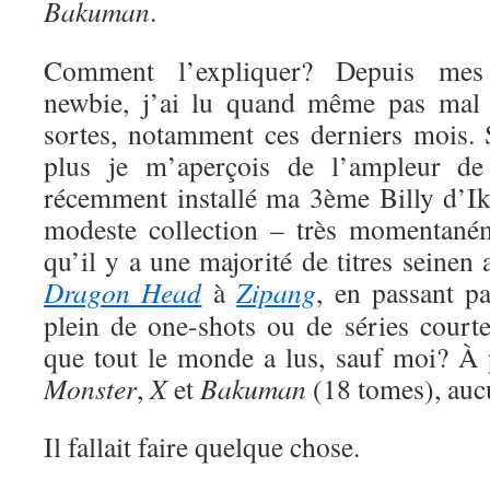
Bakuman
.
Comment l’expliquer? Depuis me
newbie, j’ai lu quand même pas mal 
sortes, notamment ces derniers mois. S
plus je m’aperçois de l’ampleur de
récemment installé ma 3ème Billy d’Ik
modeste collection – très momentaném
qu’il y a une majorité de titres seinen
Dragon Head
à
Zipang
, en passant p
plein de one-shots ou de séries court
que tout le monde a lus, sauf moi? À
Monster
,
X
et
Bakuman
(18 tomes), auc
Il fallait faire quelque chose.