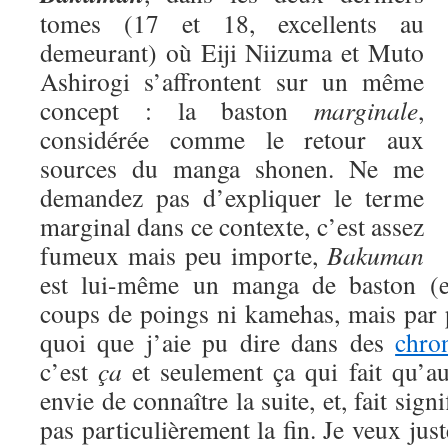
tomes (17 et 18, excellents au
demeurant) où Eiji Niizuma et Muto
Ashirogi s’affrontent sur un même
concept : la baston
marginale
,
considérée comme le retour aux
sources du manga shonen. Ne me
demandez pas d’expliquer le terme
marginal dans ce contexte, c’est assez
fumeux mais peu importe,
Bakuman
est lui-même un manga de baston (eu
coups de poings ni kamehas, mais par 
quoi que j’aie pu dire dans des
chro
c’est
ça
et seulement ça qui fait qu’a
envie de connaître la suite, et, fait signi
pas particulièrement la fin. Je veux jus