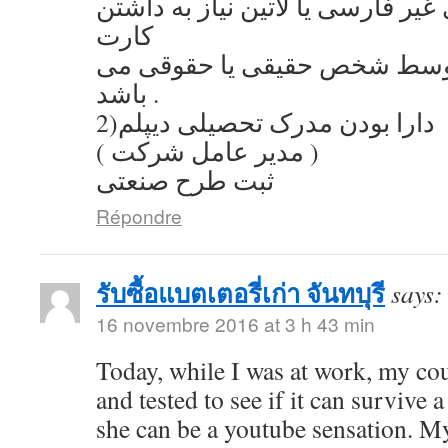
یر فارسی یا لاتین نیاز به داشتن
کارت
توسط شخص حقیقی یا حقوقی می
باشد .
2)دارا بودن مدرک تحصیلی دیپلم
( مدیر عامل شرکت )
ثبت طرح صنعتی
Répondre
รับซื้อแบตเตอรี่เก่า จันทบุรี
says:
16 novembre 2016 at 3 h 43 min
Today, while I was at work, my co
and tested to see if it can survive a
she can be a youtube sensation. My