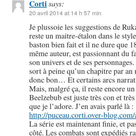
Corti
says:
20 avril 2014 at 14 h 57 min
Je plussoie les suggestions de R
reste un maitre-étalon dans le styl
baston bien fait et il ne dure que
même auteur, est passionnant du fa
son univers et de ses personnages. 
sort à peine qu’un chapitre par an 
donc bon… Et certains arcs narrati
Mais, malgré ça, il reste encore u
Beelzebub est juste très con et très
que je l’adore. J’en avais parlé là :
http://puceau.corti.over-blog.com
La série est maintenant finie, et p
côté. Les combats sont expédiés r