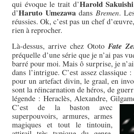
Harold Sakuishi
qui évoque le trait d’
Haruto Umezawa
d’
dans
Bremen
. Le
réussies. Ok, c’est pas un chef d’œuvre,
rien à reprocher.
Fate Ze
Là-dessus, arrive chez Ototo
préquelle d’une série que je n’ai pas vu
barré pour moi. Mais ô surprise, je n’ai
dans l’intrigue. C’est assez classique : 
pour un artefact divin, le graal, en inv
sont la réincarnation de héros, de guer
légende : Heraclès, Alexandre, Gilgame
C’est de la baston avec
superpouvoirs, armures, armes
magiques et tout le tintouin,
attirail très typique du genre,