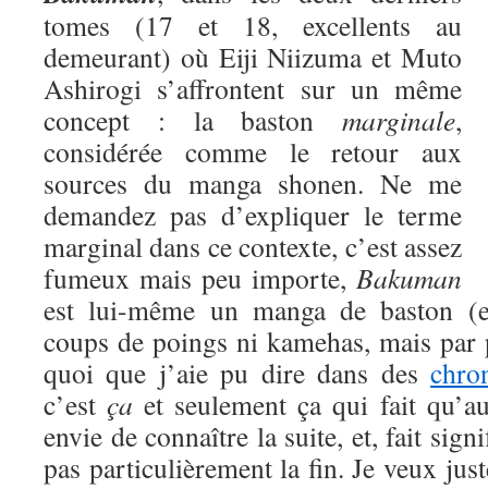
tomes (17 et 18, excellents au
demeurant) où Eiji Niizuma et Muto
Ashirogi s’affrontent sur un même
concept : la baston
marginale
,
considérée comme le retour aux
sources du manga shonen. Ne me
demandez pas d’expliquer le terme
marginal dans ce contexte, c’est assez
fumeux mais peu importe,
Bakuman
est lui-même un manga de baston (eu
coups de poings ni kamehas, mais par 
quoi que j’aie pu dire dans des
chro
c’est
ça
et seulement ça qui fait qu’a
envie de connaître la suite, et, fait signi
pas particulièrement la fin. Je veux jus