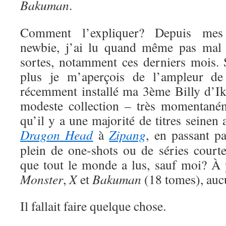
Bakuman
.
Comment l’expliquer? Depuis me
newbie, j’ai lu quand même pas mal 
sortes, notamment ces derniers mois. S
plus je m’aperçois de l’ampleur de
récemment installé ma 3ème Billy d’Ik
modeste collection – très momentaném
qu’il y a une majorité de titres seinen
Dragon Head
à
Zipang
, en passant p
plein de one-shots ou de séries court
que tout le monde a lus, sauf moi? À
Monster
,
X
et
Bakuman
(18 tomes), auc
Il fallait faire quelque chose.