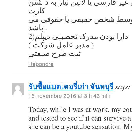
یر فارسی یا لاتین نیاز به داشتن
کارت
توسط شخص حقیقی یا حقوقی می
باشد .
2)دارا بودن مدرک تحصیلی دیپلم
( مدیر عامل شرکت )
ثبت طرح صنعتی
Répondre
รับซื้อแบตเตอรี่เก่า จันทบุรี
says:
16 novembre 2016 at 3 h 43 min
Today, while I was at work, my co
and tested to see if it can survive a
she can be a youtube sensation. My