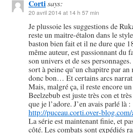
Corti
says:
20 avril 2014 at 14 h 57 min
Je plussoie les suggestions de R
reste un maitre-étalon dans le styl
baston bien fait et il ne dure que
même auteur, est passionnant du fa
son univers et de ses personnages. 
sort à peine qu’un chapitre par an 
donc bon… Et certains arcs narrati
Mais, malgré ça, il reste encore u
Beelzebub est juste très con et très
que je l’adore. J’en avais parlé là :
http://puceau.corti.over-blog.com
La série est maintenant finie, et p
côté. Les combats sont expédiés r