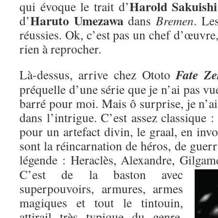
Harold Sakuishi
qui évoque le trait d’
Haruto Umezawa
d’
dans
Bremen
. Le
réussies. Ok, c’est pas un chef d’œuvre,
rien à reprocher.
Fate Ze
Là-dessus, arrive chez Ototo
préquelle d’une série que je n’ai pas vu
barré pour moi. Mais ô surprise, je n’ai
dans l’intrigue. C’est assez classique : 
pour un artefact divin, le graal, en inv
sont la réincarnation de héros, de guer
légende : Heraclès, Alexandre, Gilgame
C’est de la baston avec
superpouvoirs, armures, armes
magiques et tout le tintouin,
attirail très typique du genre,