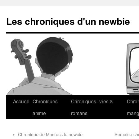
Les chroniques d'un newbie
Accueil
Chroniques
Chroniques livres &
Chro
anime
romans
man
←
Chronique de Macross le newbie
Semaine shôj