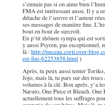
s’ennuie pas si on aime bien l’hu
FMA est intéressant aussi. Il y a u
détache de l’œuvre et l’auteur réus
ses messages de manière fine. L’his
bout en bout de surcroît.
En p’tit shônen sympa qui est sorti
y aussi Psyren, pas exceptionnel, 
là :
http://puceau.corti.over-blog.
est-fini-62253858.html
)
Après, tu peux aussi tenter Toriko
Jojo, mais là, tu pars sur des trucs
volumes à la clé. Bon après, y’a le
Naruto, One Piece et Bleach. One 
actuellement tous les suffrages pou
connerie de son héros. Mais là, tu