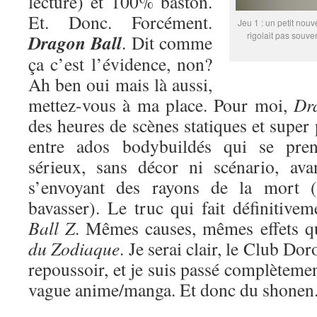
lecture) et 100% baston.
Et. Donc. Forcément.
Jeu 1 : un petit nouv
rigolait pas souve
Dragon Ball
. Dit comme
ça c’est l’évidence, non?
Ah ben oui mais là aussi,
mettez-vous à ma place. Pour moi,
Dr
des heures de scènes statiques et super
entre ados bodybuildés qui se pren
sérieux, sans décor ni scénario, ava
s’envoyant des rayons de la mort (
bavasser). Le truc qui fait définitive
Ball Z
. Mêmes causes, mêmes effets 
du Zodiaque
. Je serai clair, le Club Do
repoussoir, et je suis passé complètemen
vague anime/manga. Et donc du shonen. 