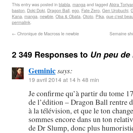
This entry was posted in
blabla
,
manga
and tagged
Akira Toriy
baston
,
Doki Doki
,
Dragon Ball
,
ego
,
Fate Zero
,
Gen Urobuchi
,
G
Kana
,
manga
,
newbie
,
Oba & Obata
,
Ototo
,
Pika
,
que c'est bea
permalink
.
←
Chronique de Macross le newbie
Semaine shôj
2 349 Responses to
Un peu de 
Geminic
says:
19 avril 2014 at 14 h 48 min
Je confirme qu’à partir du tome 17
de l’édition – Dragon Ball rentre 
à la télévision, et que le ton chang
sommes encore dans un ton relativ
de Dr Slump, donc plus humoristi