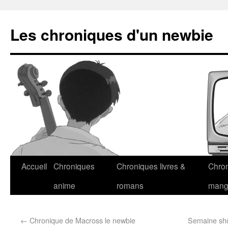
Les chroniques d'un newbie
Accueil
Chroniques
Chroniques livres &
Chro
anime
romans
man
←
Chronique de Macross le newbie
Semaine shôj