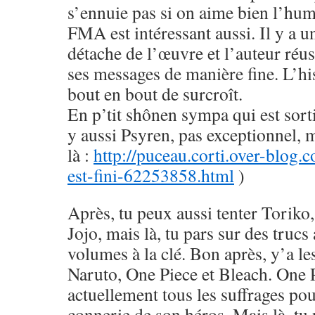
s’ennuie pas si on aime bien l’hu
FMA est intéressant aussi. Il y a u
détache de l’œuvre et l’auteur réus
ses messages de manière fine. L’his
bout en bout de surcroît.
En p’tit shônen sympa qui est sorti
y aussi Psyren, pas exceptionnel, 
là :
http://puceau.corti.over-blog.
est-fini-62253858.html
)
Après, tu peux aussi tenter Toriko
Jojo, mais là, tu pars sur des trucs
volumes à la clé. Bon après, y’a le
Naruto, One Piece et Bleach. One 
actuellement tous les suffrages pou
connerie de son héros. Mais là, tu