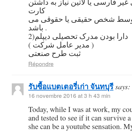
یر فارسی یا لاتین نیاز به داشتن
کارت
توسط شخص حقیقی یا حقوقی می
باشد .
2)دارا بودن مدرک تحصیلی دیپلم
( مدیر عامل شرکت )
ثبت طرح صنعتی
Répondre
รับซื้อแบตเตอรี่เก่า จันทบุรี
says:
16 novembre 2016 at 3 h 43 min
Today, while I was at work, my co
and tested to see if it can survive a
she can be a youtube sensation. My