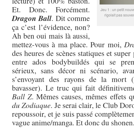
lecture) et 100% baston.
Et. Donc. Forcément.
Jeu 1 : un petit nouv
rigolait pas souve
Dragon Ball
. Dit comme
ça c’est l’évidence, non?
Ah ben oui mais là aussi,
mettez-vous à ma place. Pour moi,
Dr
des heures de scènes statiques et super
entre ados bodybuildés qui se pren
sérieux, sans décor ni scénario, ava
s’envoyant des rayons de la mort (
bavasser). Le truc qui fait définitive
Ball Z
. Mêmes causes, mêmes effets 
du Zodiaque
. Je serai clair, le Club Do
repoussoir, et je suis passé complètemen
vague anime/manga. Et donc du shonen. 