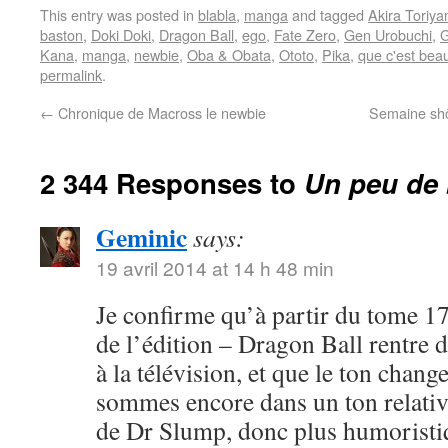
This entry was posted in
blabla
,
manga
and tagged
Akira Toriy
baston
,
Doki Doki
,
Dragon Ball
,
ego
,
Fate Zero
,
Gen Urobuchi
,
G
Kana
,
manga
,
newbie
,
Oba & Obata
,
Ototo
,
Pika
,
que c'est bea
permalink
.
←
Chronique de Macross le newbie
Semaine shôj
2 344 Responses to
Un peu de 
Geminic
says:
19 avril 2014 at 14 h 48 min
Je confirme qu’à partir du tome 17
de l’édition – Dragon Ball rentre 
à la télévision, et que le ton chang
sommes encore dans un ton relativ
de Dr Slump, donc plus humoristi