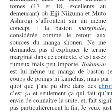
tomes (17 et 18, excellents au
demeurant) où Eiji Niizuma et Muto
Ashirogi s’affrontent sur un même
concept : la baston
marginale
,
considérée comme le retour aux
sources du manga shonen. Ne me
demandez pas d’expliquer le terme
marginal dans ce contexte, c’est assez
fumeux mais peu importe,
Bakuman
est lui-même un manga de baston (eu
coups de poings ni kamehas, mais par 
quoi que j’aie pu dire dans des
chro
c’est
ça
et seulement ça qui fait qu’a
envie de connaître la suite, et, fait signi
pas particulièrement la fin. Je veux jus