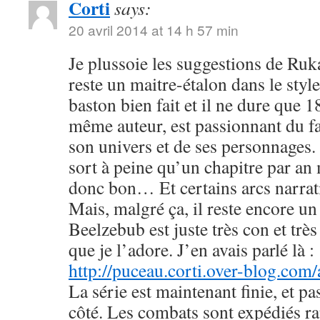
Corti
says:
20 avril 2014 at 14 h 57 min
Je plussoie les suggestions de R
reste un maitre-étalon dans le styl
baston bien fait et il ne dure que
même auteur, est passionnant du fa
son univers et de ses personnages. 
sort à peine qu’un chapitre par an 
donc bon… Et certains arcs narrati
Mais, malgré ça, il reste encore u
Beelzebub est juste très con et très
que je l’adore. J’en avais parlé là :
http://puceau.corti.over-blog.com
La série est maintenant finie, et p
côté. Les combats sont expédiés r