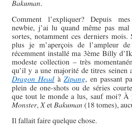
Bakuman
.
Comment l’expliquer? Depuis me
newbie, j’ai lu quand même pas mal 
sortes, notamment ces derniers mois. S
plus je m’aperçois de l’ampleur de
récemment installé ma 3ème Billy d’Ik
modeste collection – très momentaném
qu’il y a une majorité de titres seinen
Dragon Head
à
Zipang
, en passant p
plein de one-shots ou de séries court
que tout le monde a lus, sauf moi? À
Monster
,
X
et
Bakuman
(18 tomes), auc
Il fallait faire quelque chose.