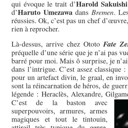
Harold Sakuishi
qui évoque le trait d’
Haruto Umezawa
d’
dans
Bremen
. Le
réussies. Ok, c’est pas un chef d’œuvre,
rien à reprocher.
Fate Ze
Là-dessus, arrive chez Ototo
préquelle d’une série que je n’ai pas vu
barré pour moi. Mais ô surprise, je n’ai
dans l’intrigue. C’est assez classique : 
pour un artefact divin, le graal, en inv
sont la réincarnation de héros, de guer
légende : Heraclès, Alexandre, Gilgame
C’est de la baston avec
superpouvoirs, armures, armes
magiques et tout le tintouin,
attirail très typique du genre,