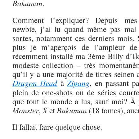
Bakuman
.
Comment l’expliquer? Depuis me
newbie, j’ai lu quand même pas mal 
sortes, notamment ces derniers mois. S
plus je m’aperçois de l’ampleur de
récemment installé ma 3ème Billy d’Ik
modeste collection – très momentaném
qu’il y a une majorité de titres seinen
Dragon Head
à
Zipang
, en passant p
plein de one-shots ou de séries court
que tout le monde a lus, sauf moi? À
Monster
,
X
et
Bakuman
(18 tomes), auc
Il fallait faire quelque chose.