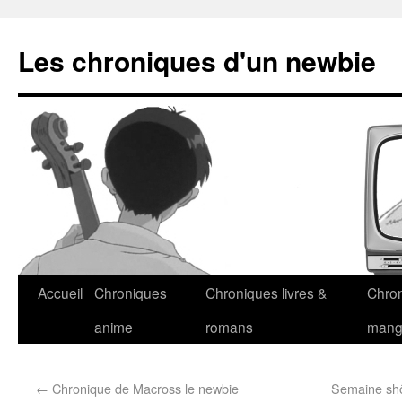
Les chroniques d'un newbie
Accueil
Chroniques
Chroniques livres &
Chro
anime
romans
man
←
Chronique de Macross le newbie
Semaine shôj