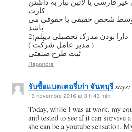
یر فارسی یا لاتین نیاز به داشتن
کارت
توسط شخص حقیقی یا حقوقی می
باشد .
2)دارا بودن مدرک تحصیلی دیپلم
( مدیر عامل شرکت )
ثبت طرح صنعتی
Répondre
รับซื้อแบตเตอรี่เก่า จันทบุรี
says:
16 novembre 2016 at 3 h 43 min
Today, while I was at work, my co
and tested to see if it can survive a
she can be a youtube sensation. My