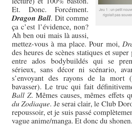
lecture) et 100% baston.
Et. Donc. Forcément.
Jeu 1 : un petit nouv
rigolait pas souve
Dragon Ball
. Dit comme
ça c’est l’évidence, non?
Ah ben oui mais là aussi,
mettez-vous à ma place. Pour moi,
Dr
des heures de scènes statiques et super
entre ados bodybuildés qui se pren
sérieux, sans décor ni scénario, ava
s’envoyant des rayons de la mort (
bavasser). Le truc qui fait définitive
Ball Z
. Mêmes causes, mêmes effets 
du Zodiaque
. Je serai clair, le Club Do
repoussoir, et je suis passé complètemen
vague anime/manga. Et donc du shonen. 