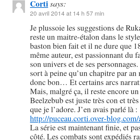
Corti
says:
20 avril 2014 at 14 h 57 min
Je plussoie les suggestions de R
reste un maitre-étalon dans le styl
baston bien fait et il ne dure que
même auteur, est passionnant du fa
son univers et de ses personnages. 
sort à peine qu’un chapitre par an 
donc bon… Et certains arcs narrati
Mais, malgré ça, il reste encore u
Beelzebub est juste très con et très
que je l’adore. J’en avais parlé là :
http://puceau.corti.over-blog.com
La série est maintenant finie, et p
côté. Les combats sont expédiés r