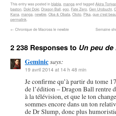
This entry was posted in
blabla
,
manga
and tagged
Akira Toriy
baston
,
Doki Doki
,
Dragon Ball
,
ego
,
Fate Zero
,
Gen Urobuchi
,
G
Kana
,
manga
,
newbie
,
Oba & Obata
,
Ototo
,
Pika
,
que c'est bea
permalink
.
←
Chronique de Macross le newbie
Semaine shôj
2 238 Responses to
Un peu de 
Geminic
says:
19 avril 2014 at 14 h 48 min
Je confirme qu’à partir du tome 17
de l’édition – Dragon Ball rentre 
à la télévision, et que le ton chang
sommes encore dans un ton relativ
de Dr Slump, donc plus humoristi