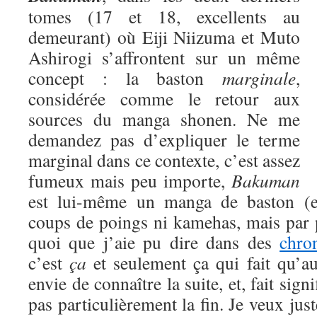
tomes (17 et 18, excellents au
demeurant) où Eiji Niizuma et Muto
Ashirogi s’affrontent sur un même
concept : la baston
marginale
,
considérée comme le retour aux
sources du manga shonen. Ne me
demandez pas d’expliquer le terme
marginal dans ce contexte, c’est assez
fumeux mais peu importe,
Bakuman
est lui-même un manga de baston (eu
coups de poings ni kamehas, mais par 
quoi que j’aie pu dire dans des
chro
c’est
ça
et seulement ça qui fait qu’a
envie de connaître la suite, et, fait signi
pas particulièrement la fin. Je veux jus