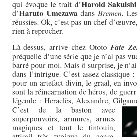
Harold Sakuishi
qui évoque le trait d’
Haruto Umezawa
d’
dans
Bremen
. Le
réussies. Ok, c’est pas un chef d’œuvre,
rien à reprocher.
Fate Ze
Là-dessus, arrive chez Ototo
préquelle d’une série que je n’ai pas vu
barré pour moi. Mais ô surprise, je n’ai
dans l’intrigue. C’est assez classique : 
pour un artefact divin, le graal, en inv
sont la réincarnation de héros, de guer
légende : Heraclès, Alexandre, Gilgame
C’est de la baston avec
superpouvoirs, armures, armes
magiques et tout le tintouin,
attirail très typique du genre,