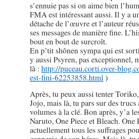
s’ennuie pas si on aime bien l’hu
FMA est intéressant aussi. Il y a u
détache de l’œuvre et l’auteur réus
ses messages de manière fine. L’his
bout en bout de surcroît.
En p’tit shônen sympa qui est sorti
y aussi Psyren, pas exceptionnel, 
là :
http://puceau.corti.over-blog.
est-fini-62253858.html
)
Après, tu peux aussi tenter Toriko
Jojo, mais là, tu pars sur des trucs
volumes à la clé. Bon après, y’a le
Naruto, One Piece et Bleach. One 
actuellement tous les suffrages pou
connerie de son héros. Mais là, tu