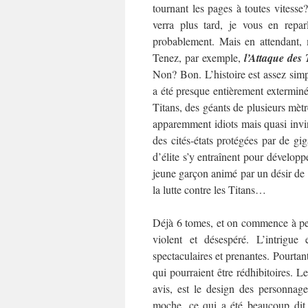
tournant les pages à toutes vitesse
verra plus tard, je vous en reparl
probablement. Mais en attendant, m
Tenez, par exemple,
l’Attaque des 
Non? Bon. L’histoire est assez simpl
a été presque entièrement extermin
Titans, des géants de plusieurs mèt
apparemment idiots mais quasi invi
des cités-états protégées par de gig
d’élite s’y entraînent pour dévelop
jeune garçon animé par un désir de 
la lutte contre les Titans…
Déjà 6 tomes, et on commence à pein
violent et désespéré. L’intrigue
spectaculaires et prenantes. Pourtant
qui pourraient être rédhibitoires.
Le
avis, est le design des personnage
moche, ce qui a été beaucoup dit, 