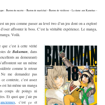
onique : Baston du sucette – Baston de maréchal – Baston de vieillesse – La dame aux Kamehas –
est un peu comme passer au level two d’un jeu dont on a exploré
 d’oser affronter le boss. C’est la véritable expérience. Le manga,
e manga. Voilà.
que c’est à cette vérité
istes de
Bakuman
, dans
 excellents au demeurant)
s’affrontent sur un même
nsidérée comme le retour
. Ne me demandez pas
 ce contexte, c’est assez
n
est lui-même un manga
ans coups de poings ni
es. Et quoi que j’aie pu
anciennes
, c’est
ça
et