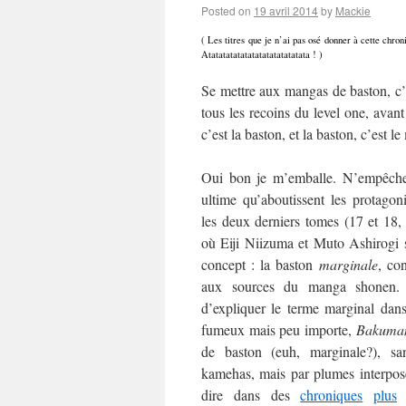
Posted on
19 avril 2014
by
Mackie
( Les titres que je n’ai pas osé donner à cette chr
Atatatatatatatatatatatatatata ! )
Se mettre aux mangas de baston, c’
tous les recoins du level one, avant
c’est la baston, et la baston, c’est l
Oui bon je m’emballe. N’empêche 
ultime qu’aboutissent les protagon
les deux derniers tomes (17 et 18,
où Eiji Niizuma et Muto Ashirogi 
concept : la baston
marginale
, co
aux sources du manga shonen
d’expliquer le terme marginal dans
fumeux mais peu importe,
Bakuma
de baston (euh, marginale?), s
kamehas, mais par plumes interposé
dire dans des
chroniques
plus