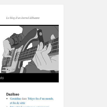
Le blog d'un éternel débutant
ibi
Dazibao
Geraldine
dans
Tokyo fin d’un monde,
et fin de série