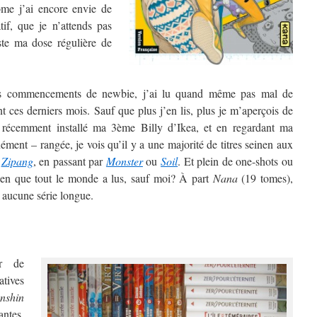
ome j’ai encore envie de
atif, que je n’attends pas
uste ma dose régulière de
s commencements de newbie, j’ai lu quand même pas mal de
 ces derniers mois. Sauf que plus j’en lis, plus je m’aperçois de
 récemment installé ma 3ème Billy d’Ikea, et en regardant ma
ment – rangée, je vois qu’il y a une majorité de titres seinen aux
à
Zipang
, en passant par
Monster
ou
Soil
. Et plein de one-shots ou
onen que tout le monde a lus, sauf moi? À part
Nana
(19 tomes),
 aucune série longue.
er de
atives
nshin
antes,