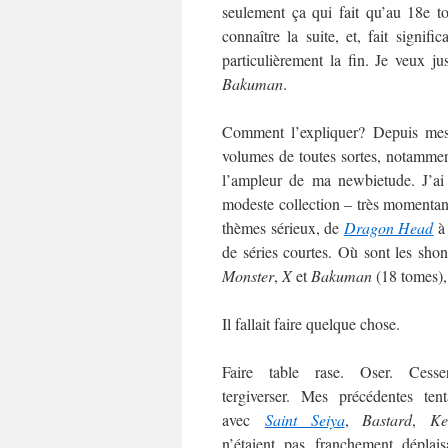
seulement ça qui fait qu’au 18e t
connaître la suite, et, fait signific
particulièrement la fin. Je veux j
Bakuman
.
Comment l’expliquer? Depuis me
volumes de toutes sortes, notamment
l’ampleur de ma newbietude. J’ai
modeste collection – très momentané
thèmes sérieux, de
Dragon Head
de séries courtes. Où sont les sh
Monster
,
X
et
Bakuman
(18 tomes),
Il fallait faire quelque chose.
Faire table rase. Oser. Cess
tergiverser. Mes précédentes tent
avec
Saint Seiya
,
Bastard
,
Ke
n’étaient pas franchement déplais