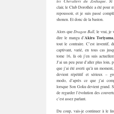
les
Chevaliers du Zodiaque
. Je
clair, le Club Dorothée a été pour 
repoussoir, et je suis passé com
shonen. Et donc de la baston.
Alors que
Dragon Ball
, le vrai, je
Akira Toriyama
dire le manga d’
tout le contraire. C’est inventif, d
captivant, varié, en tous cas jusq
tome 16, là où j’en suis actuellem
J’ai un peu peur d’aller plus loin, 
que j’ai été averti qu’à un moment
devient répétitif et sérieux – gr
modo, d’après ce que j’ai comp
lorsque Son Goku devient grand. Su
de regarder l’évolution des couvertu
c’est assez parlant.
Du coup, vais-je continuer à le lir