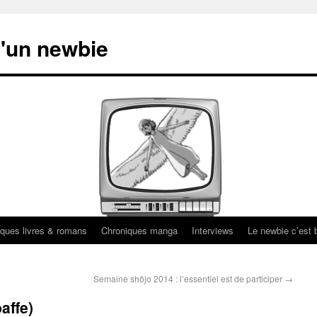
'un newbie
ques livres & romans
Chroniques manga
Interviews
Le newbie c’est b
Semaine shôjo 2014 : l’essentiel est de participer
→
affe)