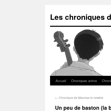
Les chroniques d
Accueil
Chroniques anime
Chroni
←
Chronique de Macross le newbie
Un peu de baston (la b