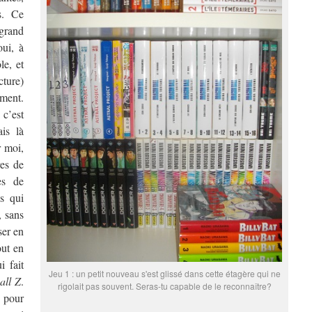
s. Ce
grand
oui, à
le, et
cture)
ment.
c’est
is là
r moi,
res de
es de
s qui
, sans
ser en
out en
i fait
Jeu 1 : un petit nouveau s'est glissé dans cette étagère qui ne
all Z
.
rigolait pas souvent. Seras-tu capable de le reconnaître?
 pour