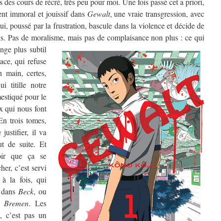
s des cours de récré, très peu pour moi. Une fois passé cet a priori,
nt immoral et jouissif dans
Gewalt
, une vraie transgression, avec
i, poussé par la frustration, bascule dans la violence et décide de
gs. Pas de moralisme, mais pas de complaisance non plus :
ce qui
nge plus subtil
dace, qui refuse
n main, certes,
i titille notre
estiqué pour le
x qui nous font
n trois tomes,
ustifier, il va
ut de suite. Et
oir que ça se
her, c’est servi
 à la fois, qui
dans
Beck
, ou
s
Bremen
. Les
k, c’est pas un