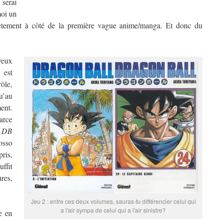
 serai
moi un
plètement à côté de la première vague anime/manga. Et donc du
 veux
, est
rôle,
u’au
ent.
parce
,
DB
osso
ris,
ffit
res,
Jeu 2 : entre ces deux volumes, sauras-tu différencier celui qui
a l'air sympa de celui qui a l'air sinistre?
e en