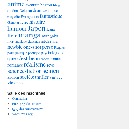
anime
baston
aventure
blog
drame
enfance
cinéma
Delcourt
fantastique
enquête
Evangelion
histoire
guerre
Glénat
Japon
humour
Kana
manga
livre
mangaka
mécha
mort
musique classique
nanar
newbie
perso
one-shot
Picquier
psychologique
poétique
polar
politique
que c'est beau
roman
robots
réalisme
romance
rêve
seinen
science-fiction
société
thriller
vintage
shonen
violence
Salle des machines
Connexion
Flux
RSS
des articles
RSS
des commentaires
WordPress.org