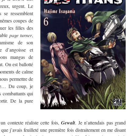
vreux, urgent. Le
s se ressemblent
mêmes coupes de
uer les filles des
table
page turner
,
namisme de son
e d’angoisse et
 bons mangas de
t. On est ballotté
moments de calme
nous permettre de
que… Du coup, je
es combattants qui
ortir. De la pure
n contexte réaliste cette fois,
Gewalt
. Je n’attendais pas grand
 que j’avais feuilleté une première fois distraitement en me disant