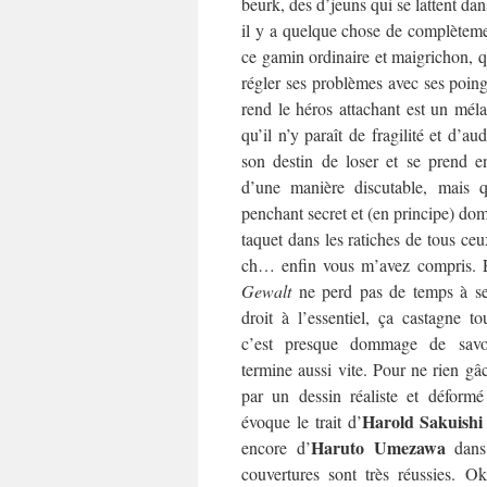
beurk, des d’jeuns qui se lattent dan
il y a quelque chose de complèteme
ce gamin ordinaire et maigrichon, qu
régler ses problèmes avec ses poin
rend le héros attachant est un méla
qu’il n’y paraît de fragilité et d’au
son destin de loser et se prend e
d’une manière discutable, mais qu
penchant secret et (en principe) dom
taquet dans les ratiches de tous ceu
ch… enfin vous m’avez compris. E
Gewalt
ne perd pas de temps à se j
droit à l’essentiel, ça castagne to
c’est presque dommage de sav
termine aussi vite. Pour ne rien gâc
par un dessin réaliste et déformé
Harold Sakuishi
évoque le trait d’
Haruto Umezawa
encore d’
dan
couvertures sont très réussies. O