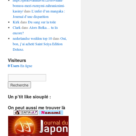
https://piskovaninavse.cz/srovnani-
bonusu-mezi-ruznymi-zahranicnimi-
kasiny/
dans
L’enfer d’un mangaka :
Journal d’une disparition
Kirk
dans
Du sang sur la toile
Clark
dans
Alors Belka… tu lis
encore?
nederlandse wedden top 10
dans
Oui,
bon, j’ai acheté Saint Seiya Edition
Deluxe.
Visiteurs
0 Users
En ligne
Un p’tit like siouplé :
On peut aussi me trouver là