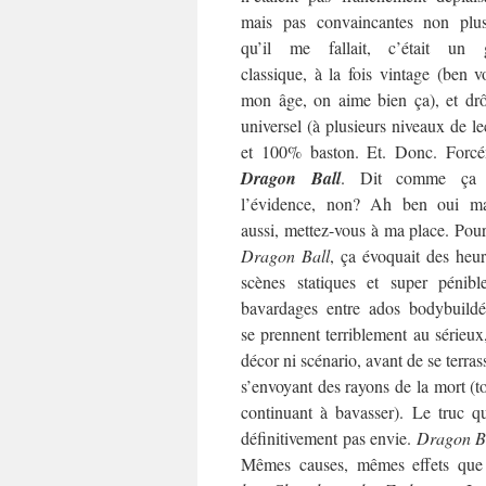
mais pas convaincantes non plu
qu’il me fallait, c’était un 
classique, à la fois vintage (ben v
mon âge, on aime bien ça), et drô
universel (à plusieurs niveaux de le
et 100% baston. Et. Donc. Forcé
Dragon Ball
. Dit comme ça 
l’évidence, non? Ah ben oui ma
aussi, mettez-vous à ma place. Pou
Dragon Ball
, ça évoquait des heu
scènes statiques et super pénibl
bavardages entre ados bodybuildé
se prennent terriblement au sérieux
décor ni scénario, avant de se terras
s’envoyant des rayons de la mort (t
continuant à bavasser). Le truc qu
définitivement pas envie.
Dragon B
Mêmes causes, mêmes effets que