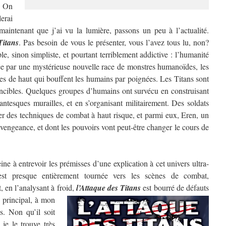
? On
erai
aintenant que j’ai vu la lumière, passons un peu à l’actualité.
Titans
. Pas besoin de vous le présenter, vous l’avez tous lu, non?
e, sinon simpliste, et pourtant terriblement addictive : l’humanité
ée par une mystérieuse nouvelle race de monstres humanoïdes, les
res de haut qui bouffent les humains par poignées. Les Titans sont
ncibles. Quelques groupes d’humains ont survécu en construisant
antesques murailles, et en s’organisant militairement. Des soldats
per des techniques de combat à haut risque, et parmi eux, Eren, un
vengeance, et dont les pouvoirs vont peut-être changer le cours de
e à entrevoir les prémisses d’une explication à cet univers ultra-
 est presque entièrement tournée vers les scènes de combat,
, en l’analysant à froid,
l’Attaque des Titans
est bourré de défauts
 principal, à mon
s. Non qu’il soit
je le trouve très